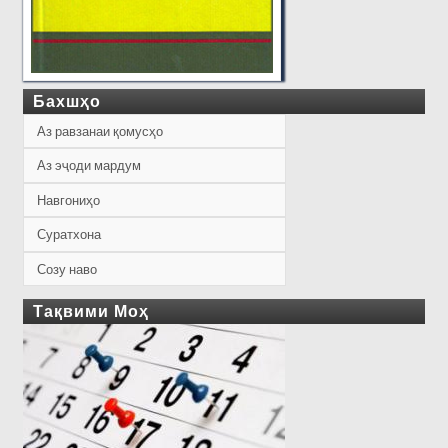
Бахшҳо
Аз равзанаи қомусҳо
Аз эҷоди мардум
Навгониҳо
Суратхона
Созу наво
Тақвими Моҳ