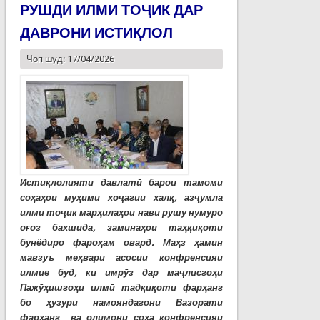
РУШДИ ИЛМИ ТОҶИК ДАР
ДАВРОНИ ИСТИҚЛОЛ
Чоп шуд: 17/04/2026
Истиқлолияти давлатӣ барои тамоми
соҳаҳои муҳими хоҷагии халқ, азҷумла
илми тоҷик марҳилаҳои нави рушу нумуро
оғоз бахшида, заминаҳои таҳқиқоти
бунёдиро фароҳам овард. Маҳз ҳамин
мавзуъ меҳвари асосии конфренсияи
илмие буд, ки имрӯз дар маҷлисгоҳи
Пажӯҳишгоҳи илмӣ тадқиқоти фарҳанг
бо ҳузури намояндагони Вазорати
фарҳанг ва олимони соҳа конфренсияи