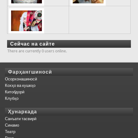
Сейчас на сайте
There are currently 0 users online.
Фарҳангшиносӣ
Осорхонашиносӣ
Кохҳо ва кушкҳо
Китобдорӣ
Клубҳо
Ҳунаркада
Санъати тасвирӣ
Синамо
Театр