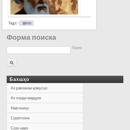
Tags:
фото
Форма поиска
Поиск
Бахшҳо
Аз равзанаи қомусҳо
Аз эҷоди мардум
Навгониҳо
Суратхона
Созу наво