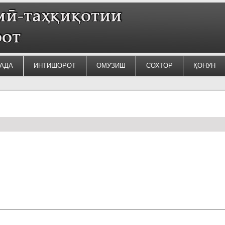
АДА
ИНТИШОРОТ
ОМӮЗИШ
СОХТОР
ҚОНУН