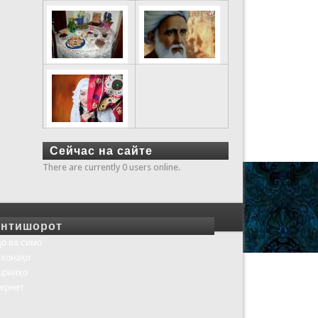
Сейчас на сайте
There are currently 0 users online.
нтишорот
о ва симо
хонаҳо
шрияҳо
ернет