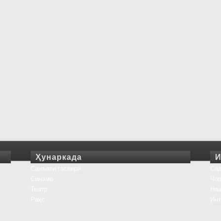
Ҳунаркада
И
Санъати тасвирӣ
Сад
Синамо
Чоп
Театр
На
Рақс
Инт