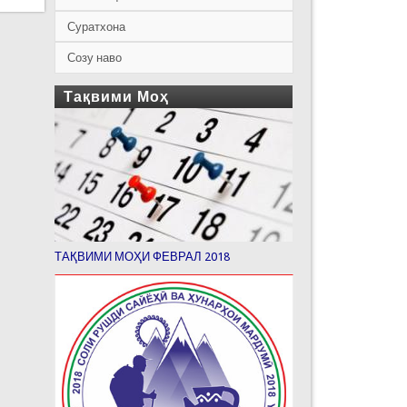
Суратхона
Созу наво
Тақвими Моҳ
ТАҚВИМИ МОҲИ ФЕВРАЛ 2018