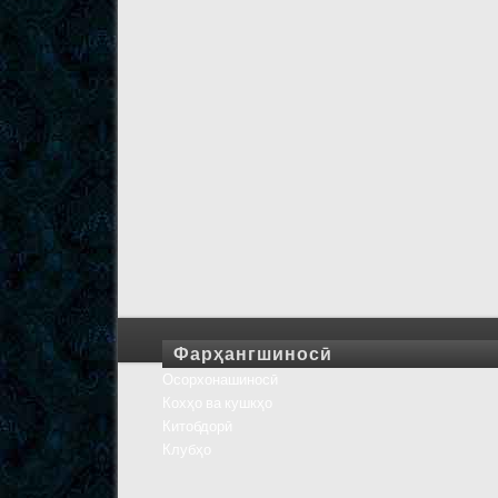
Фарҳангшиносӣ
Осорхонашиносӣ
Кохҳо ва кушкҳо
Китобдорӣ
Клубҳо