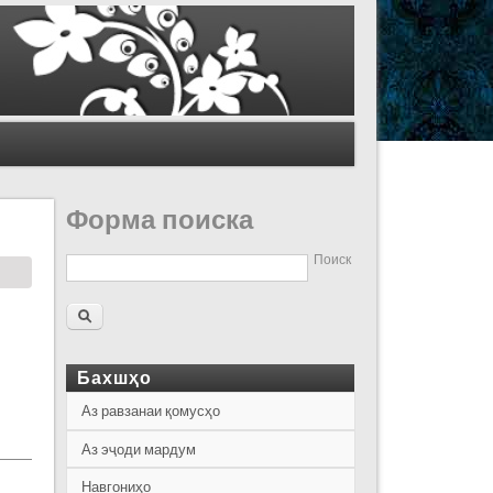
Форма поиска
Поиск
Бахшҳо
Аз равзанаи қомусҳо
Аз эҷоди мардум
Навгониҳо