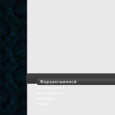
Фарҳангшиносӣ
Осорхонашиносӣ
Кохҳо ва кушкҳо
Китобдорӣ
Клубҳо