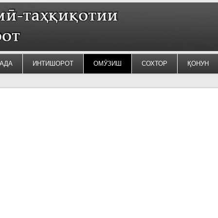
АДА
ИНТИШОРОТ
ОМӮЗИШ
СОХТОР
ҚОНУН