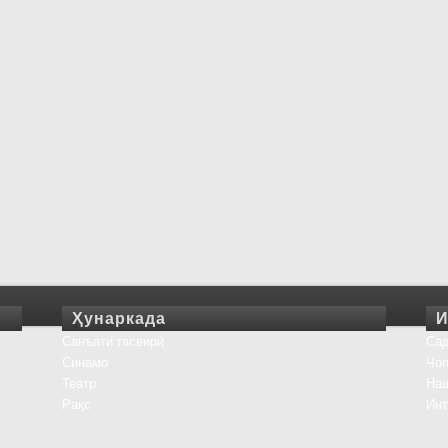
Ҳунаркада
И
Санъати тасвирӣ
Сад
Синамо
Чоп
Театр
На
Рақс
Инт