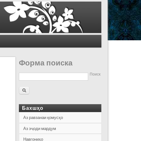
Форма поиска
Поиск
Бахшҳо
Аз равзанаи қомусҳо
Аз эҷоди мардум
Навгониҳо