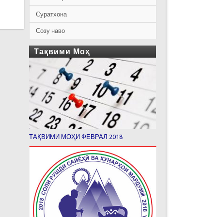
Суратхона
Созу наво
Тақвими Моҳ
ТАҚВИМИ МОҲИ ФЕВРАЛ 2018