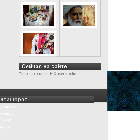
Сейчас на сайте
There are currently 0 users online.
нтишорот
о ва симо
хонаҳо
шрияҳо
ернет