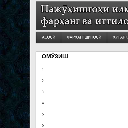
АСОСӢ
ФАРҲАНГШИНОСӢ
ҲУНАРК
ОМӮЗИШ
1
2
3
4
5
6