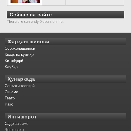
Сейчас на сайте
There are currently 0 users online.
Фарҳангшиносӣ
Осорхонашиносӣ
Кохҳо ва кушкҳо
Китобдорӣ
Клубҳо
Ҳунаркада
Санъати тасвирӣ
Синамо
Театр
Рақс
Интишорот
Садо ва симо
Чопхонаҳо