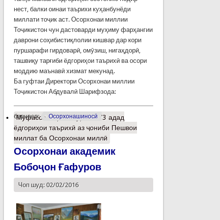
нест, балки оинаи таърихи куҳанбунёди
миллати тоҷик аст. Осорхонаи миллии
Тоҷикистон чун дастоварди муҳиму фарҳангии
даврони соҳибистиқлолии кишвар дар кори
пуршарафи гирдоварӣ, омӯзиш, нигаҳдорӣ,
ташвиқу тарғиби ёдгориҳои таърихӣ ва осори
моддию маънавӣ хизмат мекунад.
Ба гуфтаи Директори Осорхонаи миллии
Тоҷикистон Абдувалӣ Шарифзода:
барчасп:
Осорхонашиносӣ
Муфассалтар
о Эҳдои 1173 адад
ёдгориҳои таърихӣ аз ҷониби Пешвои
миллат ба Осорхонаи миллӣ
Осорхонаи академик
Бобоҷон Ғафуров
Чоп шуд: 02/02/2016