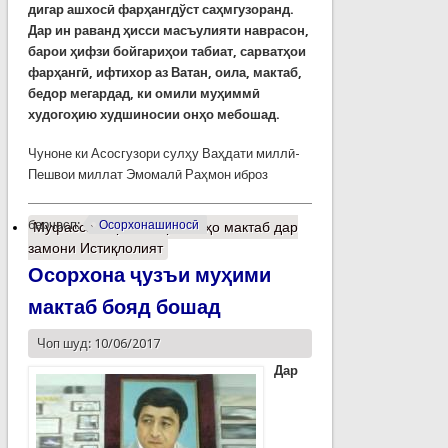
дигар ашхосӣ фарҳангдўст саҳмгузоранд.
Дар ин раванд ҳисси масъулияти наврасон,
барои ҳифзи бойгариҳои табиат, сарватҳои
фарҳангӣ, ифтихор аз Ватан, оила, мактаб,
бедор мегардад, ки омили муҳиммӣ
худогоҳию худшиносии онҳо мебошад.
Чуноне ки Асосгузори сулҳу Ваҳдати миллӣ-
Пешвои миллат Эмомалӣ Раҳмон иброз
барчасп:
Осорхонашиносӣ
Муфассалтар
о Осорхонаҳо мактаб дар
замони Истиқлолият
Осорхона ҷузъи муҳими
мактаб бояд бошад
Чоп шуд: 10/06/2017
Дар