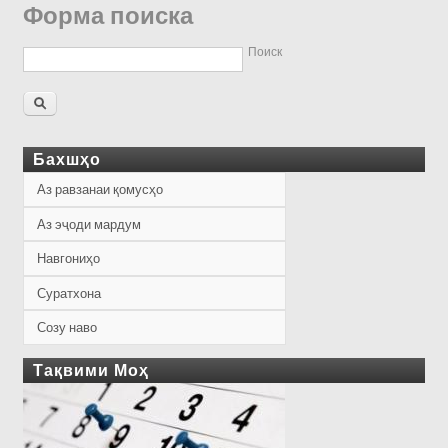
Форма поиска
Поиск
Бахшҳо
Аз равзанаи қомусҳо
Аз эҷоди мардум
Навгониҳо
Суратхона
Созу наво
Тақвими Моҳ