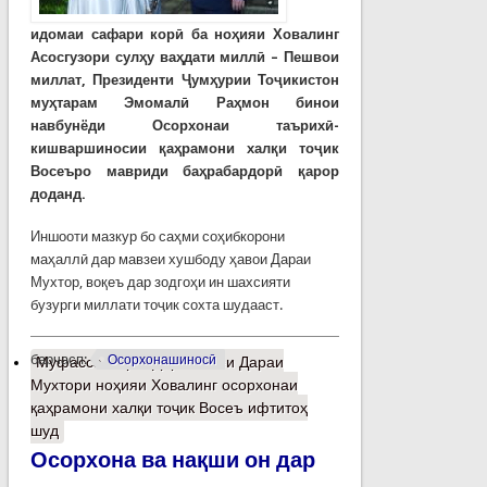
идомаи сафари корӣ ба ноҳияи Ховалинг
Асосгузори сулҳу ваҳдати миллӣ – Пешвои
миллат, Президенти Ҷумҳурии Тоҷикистон
муҳтарам Эмомалӣ Раҳмон бинои
навбунёди Осорхонаи таърихӣ-
кишваршиносии қаҳрамони халқи тоҷик
Восеъро мавриди баҳрабардорӣ қарор
доданд.
Иншооти мазкур бо саҳми соҳибкорони
маҳаллӣ дар мавзеи хушбоду ҳавои Дараи
Мухтор, воқеъ дар зодгоҳи ин шахсияти
бузурги миллати тоҷик сохта шудааст.
барчасп:
Осорхонашиносӣ
Муфассалтар
о Дар мавзеи Дараи
Мухтори ноҳияи Ховалинг осорхонаи
қаҳрамони халқи тоҷик Восеъ ифтитоҳ
шуд
Осорхона ва нақши он дар