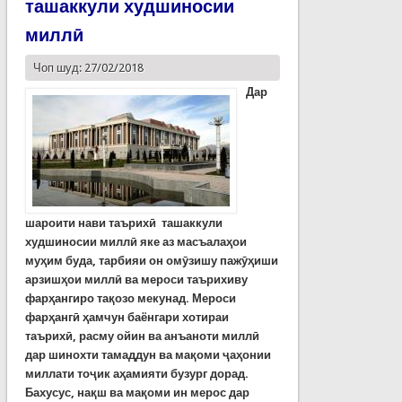
ташаккули худшиносии
миллӣ
Чоп шуд: 27/02/2018
Дар
шароити нави таърихӣ
ташаккули
худшиносии
милл
ӣ
яке
аз
масъала
ҳ
ои
му
ҳ
им
буда
,
тарбияи
он
ом
ӯ
зишу
паж
ӯҳ
иши
арзиш
ҳ
ои
милл
ӣ
ва
мероси
таърихиву
фар
ҳ
ангиро
та
қ
озо
мекунад
.
Мероси
фар
ҳ
анг
ӣ ҳ
амчун
баёнгари
хотираи
таърих
ӣ,
расму
ойин
ва
анъаноти
милл
ӣ
дар
шинохти тамаддун ва мақ
оми
ҷ
а
ҳ
онии
миллати
то
ҷ
ик
а
ҳ
амияти
бузург
дорад
.
Бахусус
,
на
қ
ш
ва
ма
қ
оми
ин
мерос
дар