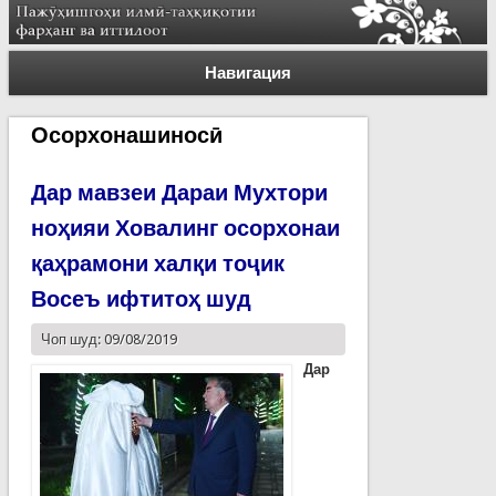
Навигация
Осорхонашиносӣ
Дар мавзеи Дараи Мухтори
ноҳияи Ховалинг осорхонаи
қаҳрамони халқи тоҷик
Восеъ ифтитоҳ шуд
Чоп шуд: 09/08/2019
Дар