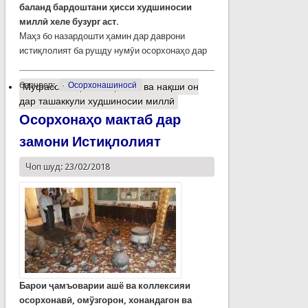
баланд
бардоштани
ҳ
исси
худшиносии
милл
ӣ
хеле
бузург
аст
.
Маҳз бо назардошти ҳамин дар даврони
истиқлолият ба рушду нумӯи осорхонаҳо дар
барчасп:
Осорхонашиносӣ
Муфассалтар
о Осорхона ва нақши он
дар ташаккули худшиносии миллӣ
Осорхонаҳо мактаб дар
замони Истиқлолият
Чоп шуд: 23/02/2018
Барои ҷамъоварии ашё ва коллексияи
осорхонавӣ, омўзгорон, хонандагон ва