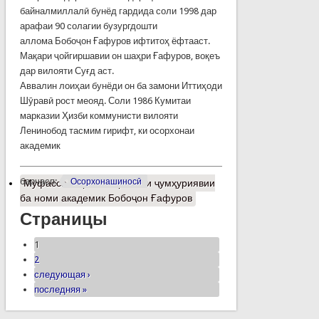
байналмиллалӣ бунёд гардида соли 1998 дар
арафаи 90 солагии бузургдошти
аллома Бобоҷон Ғафуров ифтитоҳ ёфтааст.
Мақари ҷойгиршавии он шаҳри Ғафуров, воқеъ
дар вилояти Суғд аст.
Аввалин лоиҳаи бунёди он ба замони Иттиҳоди
Шӯравӣ рост меояд. Соли 1986 Кумитаи
марказии Ҳизби коммунисти вилояти
Ленинобод тасмим гирифт, ки осорхонаи
академик
барчасп:
Осорхонашиносӣ
Муфассалтар
о Осорхонаи ҷумҳуриявии
ба номи академик Бобоҷон Ғафуров
Страницы
1
2
следующая ›
последняя »