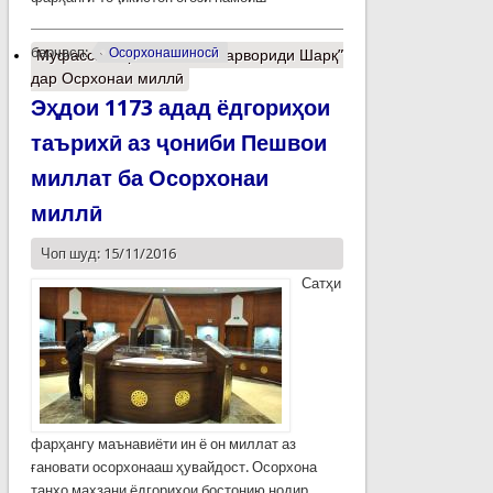
барчасп:
Осорхонашиносӣ
Муфассалтар
о Анонс: “Марвориди Шарқ”
дар Осрхонаи миллӣ
Эҳдои 1173 адад ёдгориҳои
таърихӣ аз ҷониби Пешвои
миллат ба Осорхонаи
миллӣ
Чоп шуд: 15/11/2016
Сатҳи
фарҳангу маънавиёти ин ё он миллат аз
ғановати осорхонааш ҳувайдост. Осорхона
танҳо махзани ёдгориҳои бостонию нодир