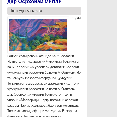
дар Осрхонаи миллӣ
Чоп шуд: 18/11/2016
9-уми
ноябри соли равон бахшида ба 25-солагии
Истиқлолияти давлатии Ҷумҳурии Тоҷикистон
ва 80-солагии «Муассисаи давлатии коллеҷи
ҷумҳуриявии рассомии ба номи М.Олимов», бо
ташаббуси Вазорати фарҳанги Ҷумҳурии
Тоҷикистон ва муассисаи давлатии «Коллеҷи
ҷумҳуриявии рассомии ба номи М.Олимов»
дар Осорхонаи миллии Тоҷикистон таҳти
унвони «Марвориди Шарқ» намоиши асарҳои
рассом Наргис Ҳамидова баргузор мегардад.
Тибқи иттилои дафтари матбуотии Вазорати
фарҳанги Тоҷикистон оғози намоиш