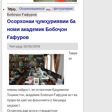
Tags:
Осорхонашиносӣ
фотогалерея
Муфассалтар
о Осорхонаи академик
Бобоҷон Ғафуров
Осорхонаи ҷумҳуриявии ба
номи академик Бобоҷон
Ғафуров
Чоп шуд: 02/02/2016
Тавре
аз
номаш пайдост, ин осорхонаи Қаҳрамони
Тоҷикистон, академик Бобоҷон Ғафуров аст ва
пурра ба ҳаёт ва фаъолияти ӯ бахшида
шудааст.
Осорхона дар асоси стандартҳои