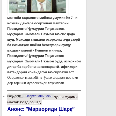
мактаби
та
ҳ
силоти
миёнаи
умумии
№
7 -
и
но
ҳ
ияи
Дан
ғ
ара
осорхонаи
мактабии
Президенти
Ҷ
ум
ҳ
урии
То
ҷ
икистон,
муҳтарам
Эмомал
ӣ
Ра
ҳ
мон
таъсис
дода
шуд
.
Ма
қ
сади
ташкили
осорхона
аҷргузор
ӣ
ба
хизмат
ҳ
ои
шоёни Асосгузори сулҳ
у
ва
ҳ
дати
милл
ӣ -
Пешвои
миллат
,
Президенти
Ҷ
ум
ҳ
урии
То
ҷ
икистон
му
ҳ
тарам
Эмомал
ӣ
Ра
ҳ
мон
буда
,
аз
ҷ
ониби
дигар
ба
тарбияи
ватанпараст
ӣ,
ифтихори
ватандории
хонандагон
таъсирбахш
аст
.
Осорхонаи мактабӣ як гӯшаи фарҳангиест, ки
дар таркиби муассисаҳои таҳсилоти
барчасп:
Осорхонашиносӣ
Муфассалтар
о Осорхона ҷузъи муҳими
мактаб бояд бошад
Анонс: “Марвориди Шарқ”