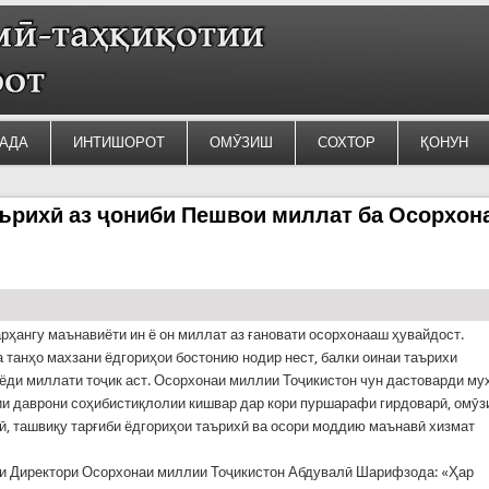
АДА
ИНТИШОРОТ
ОМӮЗИШ
СОХТОР
ҚОНУН
аърихӣ аз ҷониби Пешвои миллат ба Осорхон
рҳангу маънавиёти ин ё он миллат аз ғановати осорхонааш ҳувайдост.
 танҳо махзани ёдгориҳои бостонию нодир нест, балки оинаи таърихи
ёди миллати тоҷик аст. Осорхонаи миллии Тоҷикистон чун дастоварди му
и даврони соҳибистиқлолии кишвар дар кори пуршарафи гирдоварӣ, омӯз
ӣ, ташвиқу тарғиби ёдгориҳои таърихӣ ва осори моддию маънавӣ хизмат
и Директори Осорхонаи миллии Тоҷикистон Абдувалӣ Шарифзода: «Ҳар