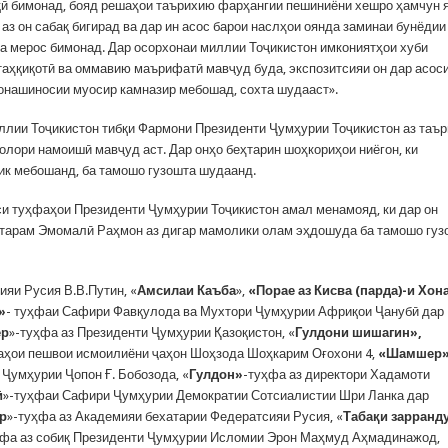
қӣ бимонад, бояд решаҳои таърихию фарҳангии пешиниёни хешро ҳамчун 
аз он сабақ бигирад ва дар ин асос барои наслҳои оянда заминаи бунёдии
 мерос бимонад. Дар осорхонаи миллии Тоҷикистон имкониятҳои хуби
аҳқиқотӣ ва оммавию маърифатӣ мавҷуд буда, экспозитсияи он дар асос
хонашиносии муосир камназир мебошад, сохта шудааст».
ллии Тоҷикистон тибқи Фармони Президенти Ҷумҳурии Тоҷикистон аз таъ
толори намоишӣ мавҷуд аст. Дар онҳо беҳтарин шоҳкориҳои ниёгон, ки
ик мебошанд, ба тамошо гузошта шудаанд.
и туҳфаҳои Президенти Ҷумҳурии Тоҷикистон амал менамояд, ки дар он
ҳтарам Эмомалӣ Раҳмон аз дигар мамолики олам эҳдошуда ба тамошо гуз
ияи Русия В.В.Путин, «
Амсилаи Каъба
»,
«Порае аз Кисва (парда)-и Хон
»
- туҳфаи Сафири Фавқулода ва Мухтори Ҷумҳурии Африқои Ҷанубӣ дар
р
»-туҳфа аз Президенти Ҷумҳурии Қазоқистон, «
Гулдони шишагин»,
аҳои пешвои исмоилиёни ҷаҳон Шоҳзода Шоҳкарим Оғохони 4,
«Шамшер»
Ҷумҳурии Ҷопон Ғ. Бобозода, «
Гулдон»
-туҳфа аз директори Хадамоти
ӣ
»-туҳфаи Сафири Ҷумҳурии Демократии Сотсиалистии Шри Ланка дар
р
»-туҳфа аз Академияи бехатарии Федератсияи Русия, «
Табақи зарранд
ҳфа аз собиқ Президенти Ҷумҳурии Исломии Эрон Маҳмуд Аҳмадинажод,