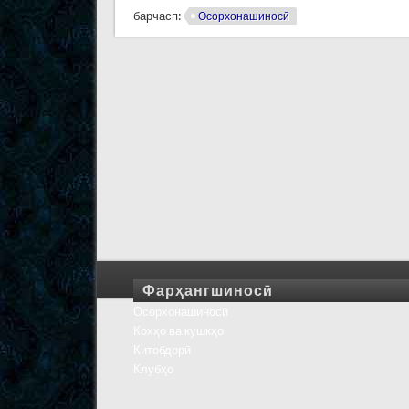
барчасп:
Осорхонашиносӣ
Фарҳангшиносӣ
Осорхонашиносӣ
Кохҳо ва кушкҳо
Китобдорӣ
Клубҳо