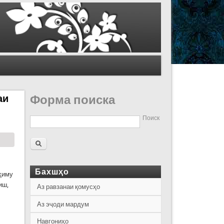
аи
Форма поиска
Поиск
Бахшҳо
ҳиму
иш,
Аз равзанаи қомусҳо
Аз эҷоди мардум
Навгониҳо