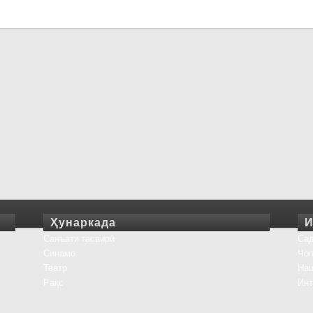
Ҳунаркада
И
Санъати тасвирӣ
Сад
Синамо
Чоп
Театр
На
Рақс
Инт