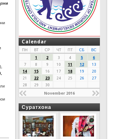
дони
они
Calendar
и
ПН
ВТ
СР
ЧТ
ПТ
СБ
ВС
1
2
3
4
5
6
7
8
9
10
11
12
13
),
14
15
16
17
18
19
20
,
21
22
23
24
25
26
27
28
29
30
оли
November 2016
зои
Суратхона