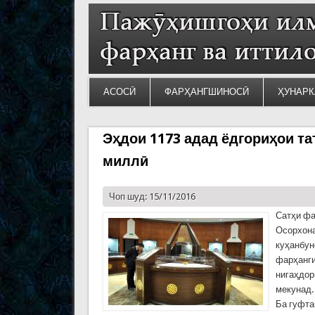
АСОСӢ
ФАРҲАНГШИНОСӢ
ҲУНАРК
Эҳдои 1173 адад ёдгориҳои т
миллӣ
Чоп шуд: 15/11/2016
Сатҳи фа
Осорхона
куҳанбун
фарҳанги
нигаҳдор
мекунад.
Ба гуфта