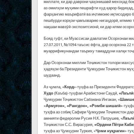
миллате, ки дар даврони ҷаҳонишавӣ мехоҳад бо
аз омилҳои муҳими пешрафти худ қарор бидиҳад, 
фарҳангию маърифатӣ ва иҷтимоию иқтисодиро ба
пешбурди корҳои ҷамъоварию нигаҳдорӣ, илмию т
нақшаи мавзӯӣ-экспозитсионӣ, ки дар илми осор
Бояд гуфт, ки Муассисаи давлатии Осорхонаи ми
27.07.2011, №1094 таъсис ёфта, дар осорхона 22 
муаррификунандаи таъриху тамаддуни халқи тоҷ
Дар Осорхонаи миллии Тоҷикистон толори махсус
ҳадяҳои ба Президенти Ҷумҳурии Тоҷикистон му
шудаанд.
Аз ҷумла, «
Корд
»-туҳфа аз Президенти Федератс
Худо
(Каъба)-туҳфаи Арабистони Саудӣ,
«Лаълӣ
Ҷумҳурии Тоҷикистон Сабзиана Ингакан, «
Шамше
«
Армуғон», «Рангдон», «Ромби шишагӣ
»-туҳф
туҳфа аз собиқ Сафири Ҷумҳурии Тоҷикистон дар 
амнияти федеролии Русия Н.К. Патрушев, «
Лаъл
Тоҷикистон С.С. Вирасурия,
«Ордени Пётри Каби
туҳфа аз Ҷумҳурии Туркия, «
Ҷоми нуқрагин
»-ту