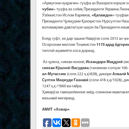
«Армуғони нуқрагин»-туҳфа аз Вазорати корҳои 
чубин
»-туҳфа аз собиқ Президенти Украина Леон
Ӯзбекистон Ислом Каримов,
«Қаламдон
»-туҳфаи
Президенти Ҷумҳурии Қазоқистон Нурсултон Назар
воломақоми давлатҳои ҷаҳон ба Президенти кишв
Бояд гуфт, ки дар ҷашни Наврӯзи соли 2013 аз 
Осорхонаи миллии Тоҷикистон
1173 адад ёдгори
тиллоӣ аҳамияти хоса доранд.
Аз ҷумла, сиккаи юнонӣ,
Искандари Мақдунӣ
(ию
сиккаи Кӯшонӣ-Васудева
(тахминан солҳои 166-
ал-Мутассим
(соли 222 ҳ.қ\838), динори
Алвалӣ 
Султон Маҳмуди Ғазнавӣ
(соли 418 ҳ.қ/1028), д
1247 ҳ.қ /1860 ва ғайра.
Ҳамарӯза тамошобинони зиёд-сокинони мамлакат 
маънавӣ мегиранд.
АМИТ «Ховар»