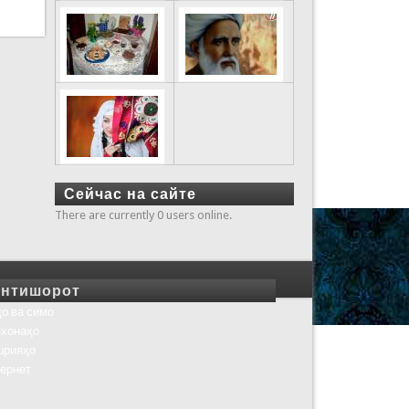
Сейчас на сайте
There are currently 0 users online.
нтишорот
о ва симо
хонаҳо
шрияҳо
ернет