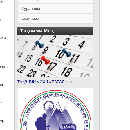
яке
Суратхона
Созу наво
и
Тақвими Моҳ
рихи
ошта
ТАҚВИМИ МОҲИ ФЕВРАЛ 2018
аи
-
уд
»-