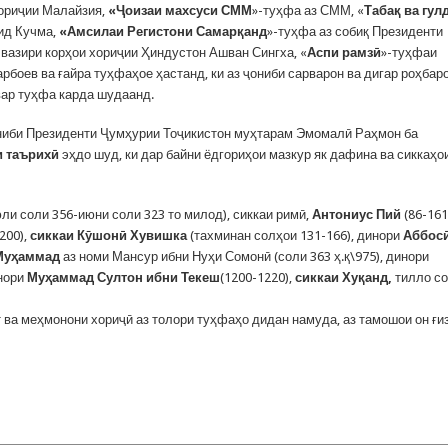
хориҷии Малайзия,
«Ҷоизаи махсуси СММ
»-туҳфа аз СММ, «
Табақ ва гул
ид Кучма,
«Амсилаи Регистони Самарқанд
»-туҳфа аз собиқ Президенти
 вазири корҳои хориҷии Ҳиндустон Ашван Сингха, «
Аспи рамзӣ
»-туҳфаи
боев ва ғайра туҳфаҳое ҳастанд, ки аз ҷониби сарварон ва дигар роҳбар
ар туҳфа карда шудаанд.
ҷониби Президенти Ҷумҳурии Тоҷикистон муҳтарам Эмомалӣ Раҳмон ба
и таърихӣ
эҳдо шуд, ки дар байни ёдгориҳои мазкур як дафина ва сиккаҳо
ли соли 356-июни соли 323 то милод), сиккаи римӣ,
Антониус Пий
(86-161
200),
сиккаи Кӯшонӣ Хувишка
(тахминан солҳои 131-166), динори
Аббосӣ
Муҳаммад
аз номи Мансур ибни Нуҳи Сомонӣ (соли 363 ҳ.қ\975), динори
инори
Муҳаммад Султон ибни Текеш
(1200-1220),
сиккаи Хуқанд,
тилло с
ва меҳмонони хориҷӣ аз толори туҳфаҳо дидан намуда, аз тамошои он ғи