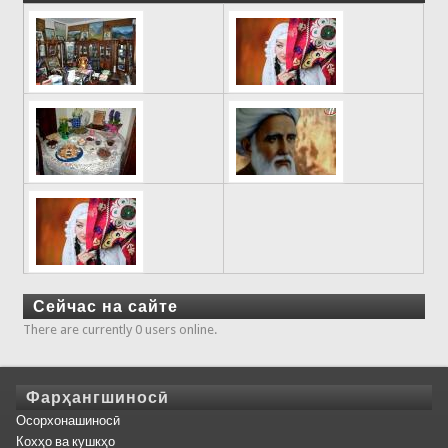
Сейчас на сайте
There are currently 0 users online.
Фарҳангшиносӣ
Осорхонашиносӣ
Кохҳо ва кушкҳо