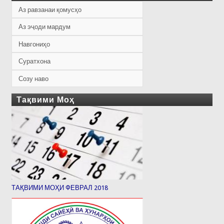
Аз равзанаи қомусҳо
Аз эҷоди мардум
Навгониҳо
Суратхона
Созу наво
Тақвими Моҳ
ТАҚВИМИ МОҲИ ФЕВРАЛ 2018