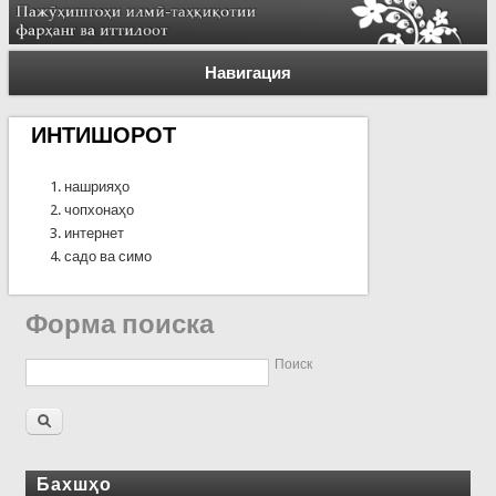
Навигация
ИНТИШОРОТ
нашрияҳо
чопхонаҳо
интернет
садо ва симо
Форма поиска
Поиск
Бахшҳо