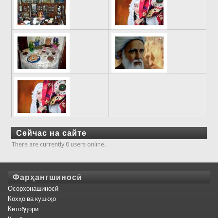
Сейчас на сайте
There are currently 0 users online.
Фарҳангшиносӣ
Осорхонашиносӣ
Кохҳо ва кушкҳо
Китобдорӣ