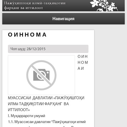
Навигация
О И Н Н О М А
Чоп шуд: 28/12/2015
О И Н
Н О М
А И
МУАССИСАИ ДАВЛАТИИ «ПАЖӮҲИШГОҲИ
ИЛМӣ ТАДҚИҚОТИИ ФАРҲАНГ ВА
ИТТИЛООТ»
І. Муқаррароти умумӣ
1.1. Муассисаи давлатии “Пажӯҳишгоҳи илмӣ