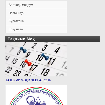
Аз эҷоди мардум
Навгониҳо
Суратхона
Созу наво
Тақвими Моҳ
ТАҚВИМИ МОҲИ ФЕВРАЛ 2018