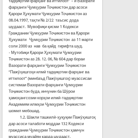
тадқиқотии фарҳанг ва иттилоот” – и Вазорати
фарҳанги Ҷумҳурии Тоҷикистон дар асоси
Қарори Ҳукумати Ҷумҳурии Тоҷикистон аз
08.04.1997, таҳти № 2/22 таъсис дода
шудааст. Мувофиқи қисми 1 Кодекси
Граждании Ҷумҳурии Тоҷикистон ва Қарори
Ҳукумати Ҷумҳурии Тоҷикистон аз 11 марти
соли 2000 аз нав ба қайд гирифта шуд.
- Мутобиқи Қарори Ҳукумати Ҷумҳурии
Тоҷикистон аз 28. 12. 06, № 604 дар бораи
Вазорати фарҳанги Ҷумҳурии Тоҷикистон
“Пажӯҳишгоҳи илмӣ тадқиқотии фарҳанг ва
иттилоот” (минбаъд Пажӯҳишгоҳ) муассисаи
системаи Вазорати фарҳанги Ҷумҳурии
Тоҷикистон буда, инчунин ба Шӯрои
ҳамоҳангсозии корҳои илмӣ-тадқиқотии
Академияи илмҳои Ҷумҳурии Тоҷикистон
шомил мебошад.
1.2. Шакли ташкилӣ-ҳуқуқии Пажӯҳишгоҳ
дар асоси талаботи моддаи 132 Кодекси
граждании Ҷумҳурии Тоҷикистон ҳамчун
муассиса муайян карда шудааст.