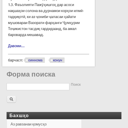
1.3. Фаъолияти Пажӯҳишгоҳ дар асоси
нақшаҳои солона ва дурнамои корҳои илмӣ-
тадқиқотӣ, ки аз ҷониби ҷаласаи ҳайати
мушовараи Вазорати фарҳанги Ҷумҳурии
Тоҷикистон тасдиқ гардидаанд, ба амал
бароварда мешавад.
Давоми....
барчасп:
оиннома
конун
Форма поиска
Поиск
Бахшҳо
Аз равзанаи қомусҳо