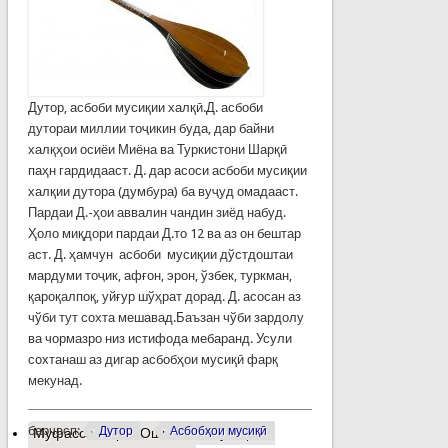
Дутор, асбоби мусиқии халқӣ.Д. асбоби
дутораи миллии тоҷикин буда, дар байни
халқҳои осиёи Миёна ва Туркистони Шарқӣ
паҳн гардидааст. Д. дар асоси асбоби мусиқии
халқии дутора (думбура) ба вуҷуд омадааст.
Пардаи Д.-ҳои аввалин чандин зиёд набуд.
Ҳоло миқдори пардаи Д.то 12 ва аз он бештар
аст. Д. ҳамчун асбоби мусиқии дўстдоштаи
мардуми тоҷик, афғон, эрон, ўзбек, туркман,
қароқалпоқ, уйғур шўҳрат дорад. Д. асосан аз
чўби тут сохта мешавад.Баъзан чўби зардолу
ва чормазро низ истифода мебаранд. Усули
сохтанаш аз дигар асбобҳои мусиқӣ фарқ
мекунад.
барчасп:
Дутор
Асбобҳои мусиқӣ
Муфассалтар
о Ошноӣ бо мусиқӣ ва