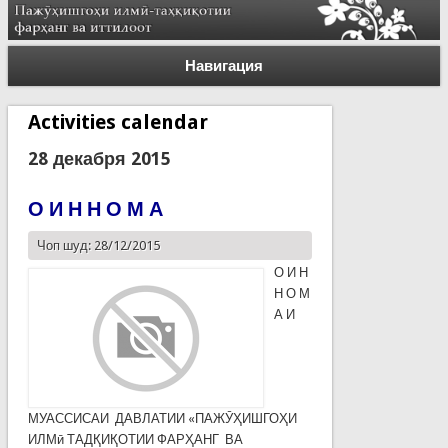
Навигация
Activities calendar
28 декабря 2015
О И Н Н О М А
Чоп шуд: 28/12/2015
О И Н
Н О М
А И
МУАССИСАИ ДАВЛАТИИ «ПАЖӮҲИШГОҲИ
ИЛМӣ ТАДҚИҚОТИИ ФАРҲАНГ ВА