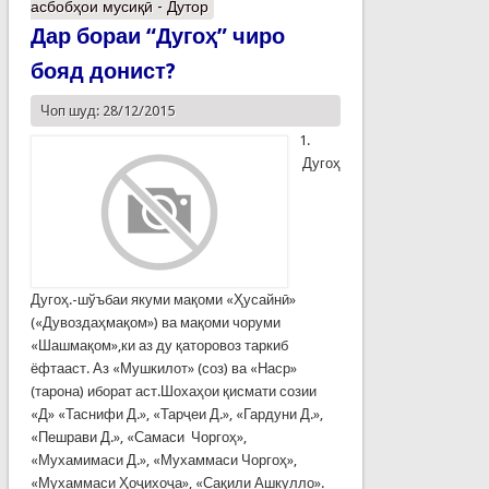
асбобҳои мусиқӣ - Дутор
Дар бораи “Дугоҳ” чиро
бояд донист?
Чоп шуд: 28/12/2015
1.
Дугоҳ
Дугоҳ.-шўъбаи якуми мақоми «Ҳусайнӣ»
(«Дувоздаҳмақом») ва мақоми чоруми
«Шашмақом»,ки аз ду қаторовоз таркиб
ёфтааст. Аз «Мушкилот» (соз) ва «Наср»
(тарона) иборат аст.Шохаҳои қисмати созии
«Д» «Таснифи Д.», «Тарҷеи Д.», «Гардуни Д.»,
«Пешрави Д.», «Самаси Чоргоҳ»,
«Мухамимаси Д.», «Мухаммаси Чоргоҳ»,
«Мухаммаси Ҳоҷихоҷа», «Сақили Ашкулло».