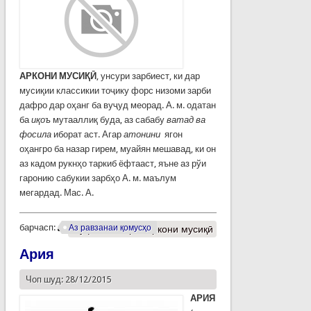
АРКОНИ МУСИҚ
Ӣ
, унсури зарбиест, ки дар
мусиқии классикии тоҷику форс низоми зарби
дафро дар оҳанг ба вуҷуд меорад. А. м. одатан
ба
иқоъ
мутааллиқ буда, аз сабабу
ватад ва
фосила
иборат аст. Агар
атонини
ягон
оҳангро ба назар гирем, муайян мешавад, ки он
аз кадом рукнҳо таркиб ёфтааст, яъне аз рўи
гаронию сабукии зарбҳо А. м. маълум
мегардад. Мас. А.
барчасп:
Аз равзанаи қомусҳо
Муфассалтар
о Аркони мусиқӣ
Ария
Чоп шуд: 28/12/2015
АРИЯ