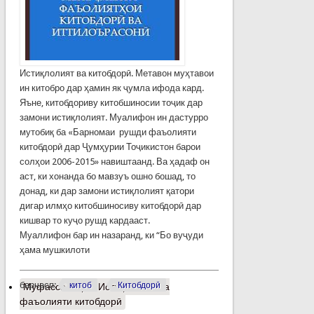
Истиқлолият ва китобдорӣ. Метавон муҳтавои
ин китобро дар ҳамин як ҷумла ифода кард.
Яъне, китобдориву китобшиносии тоҷик дар
замони истиқлолият. Муалифон ин дастурро
мутобиқ ба «Барномаи рушди фаъолияти
китобдорӣ дар Ҷумҳурии Тоҷикистон барои
солҳои 2006-2015» навиштаанд. Ва ҳадаф он
аст, ки хонанда бо мавзуъ ошно бошад, то
донад, ки дар замони истиқлолият қатори
дигар илмҳо китобшиносиву китобдорӣ дар
кишвар то куҷо рушд кардааст.
Муаллифон бар ин назаранд, ки “Бо вуҷуди
ҳама мушкилоти
барчасп:
китоб
Китобдорӣ
Муфассалтар
о Истиқлолият ва
фаъолияти китобдорӣ