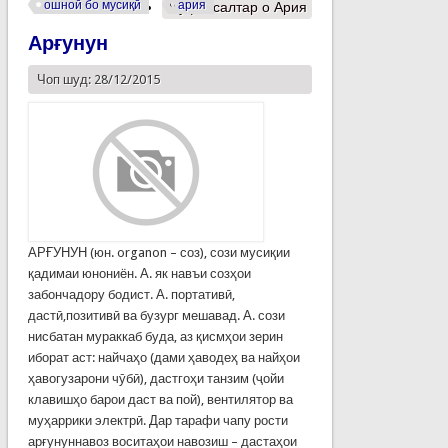
ошноӣ бо мусиқӣ
ария
Муфассалтар
о Ария
Арғунун
Чоп шуд: 28/12/2015
АРҒУНУН (юн. organon – соз), сози мусиқии
қадимаи юнониён. А. як навъи созҳои
забончадору бодист. А. портативӣ,
дастӣ,позитивӣ ва бузург мешавад. А. сози
нисбатан мураккаб буда, аз қисмҳои зерин
иборат аст: найчаҳо (дами ҳаводеҳ ва найҳои
ҳавогузарони чӯбӣ), дастгоҳи танзим (ҷойи
клавишҳо барои даст ва пой), вентилятор ва
муҳаррики электрӣ. Дар тарафи чапу рости
арғунуннавоз воситаҳои навозиш – дастаҳои