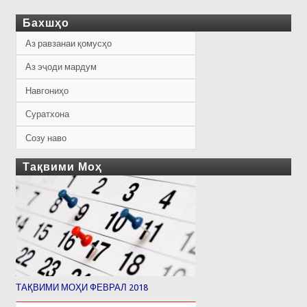
Бахшҳо
Аз равзанаи қомусҳо
Аз эҷоди мардум
Навгониҳо
Суратхона
Созу наво
Тақвими Моҳ
ТАҚВИМИ МОҲИ ФЕВРАЛ 2018