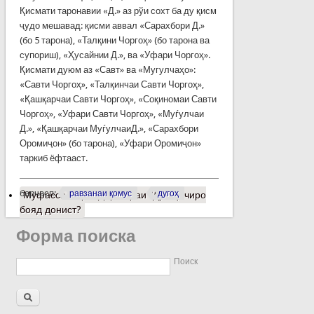
Қисмати таронавии «Д.» аз рўи сохт ба ду қисм
ҷудо мешавад: қисми аввал «Сарахбори Д.»
(бо 5 тарона), «Талқини Чоргоҳ» (бо тарона ва
супориш), «Ҳусайнии Д.», ва «Уфари Чоргоҳ».
Қисмати дуюм аз «Савт» ва «Мугулчаҳо»:
«Савти Чоргоҳ», «Талқинчаи Савти Чоргоҳ»,
«Қашқарчаи Савти Чоргоҳ», «Соқиномаи Савти
Чоргоҳ», «Уфари Савти Чоргоҳ», «Муѓулчаи
Д.», «Қашқарчаи МуѓулчаиД.», «Сарахбори
Оромиҷон» (бо тарона), «Уфари Оромиҷон»
таркиб ёфтааст.
барчасп:
равзанаи қомус
дугоҳ
Муфассалтар
о Дар бораи “Дугоҳ” чиро
бояд донист?
Форма поиска
Поиск