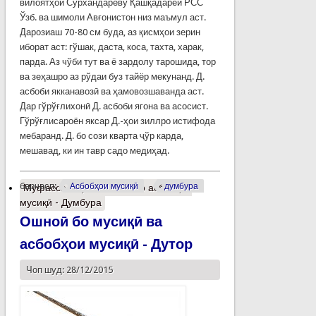
вилоятҳои Сурхандарёву Қашқадарёи РСС
Ўзб. ва шимоли Авғонистон низ маъмул аст.
Дарозиаш 70-80 см буда, аз қисмҳои зерин
иборат аст: гўшак, даста, коса, тахта, харак,
парда. Аз чўби тут ва ё зардолу тарошида, тор
ва зеҳашро аз рўдаи буз тайёр мекунанд. Д.
асбоби якканавозӣ ва ҳамовозшаванда аст.
Дар гўрўғлихонӣ Д. асбоби ягона ва асосист.
Гўрўғлисароён яксар Д.-ҳои зиллро истифода
мебаранд. Д. бо сози кварта ҷўр карда,
мешавад, ки ин тавр садо медиҳад.
барчасп:
Асбобҳои мусиқӣ
думбура
Муфассалтар
о Ошноӣ бо асбобҳои
мусиқӣ - Думбура
Ошноӣ бо мусиқӣ ва
асбобҳои мусиқӣ - Дутор
Чоп шуд: 28/12/2015