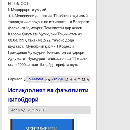
ИТТИЛООТ»
І. Муқаррароти умумӣ
1.1. Муассисаи давлатии “Пажӯҳишгоҳи илмӣ
тадқиқотии фарҳанг ва иттилоот” – и Вазорати
фарҳанги Ҷумҳурии Тоҷикистон дар асоси
Қарори Ҳукумати Ҷумҳурии Тоҷикистон аз
08.04.1997, таҳти № 2/22 таъсис дода
шудааст. Мувофиқи қисми 1 Кодекси
Граждании Ҷумҳурии Тоҷикистон ва Қарори
Ҳукумати Ҷумҳурии Тоҷикистон аз 11 марти
соли 2000 аз нав ба қайд гирифта шуд.
барчасп:
оиннома
конун
Муфассалтар
о О И Н Н О М А
Истиқлолият ва фаъолияти
китобдорӣ
Чоп шуд: 28/12/2015