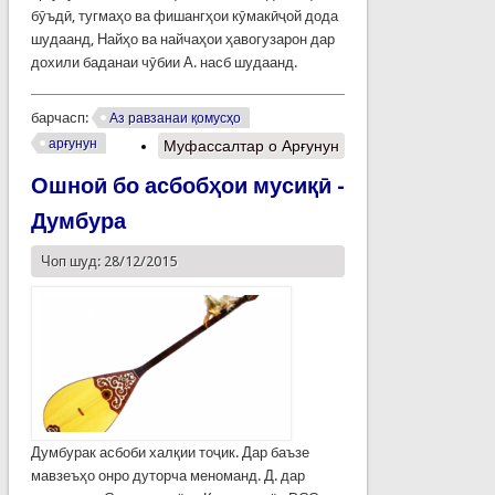
бӯъдӣ, тугмаҳо ва фишангҳои кӯмакӣҷой дода
шудаанд, Найҳо ва найчаҳои ҳавогузарон дар
дохили баданаи чӯбии А. насб шудаанд.
барчасп:
Аз равзанаи қомусҳо
арғунун
Муфассалтар
о Арғунун
Ошноӣ бо асбобҳои мусиқӣ -
Думбура
Чоп шуд: 28/12/2015
Думбурак асбоби халқии тоҷик. Дар баъзе
мавзеъҳо онро дуторча меноманд. Д. дар