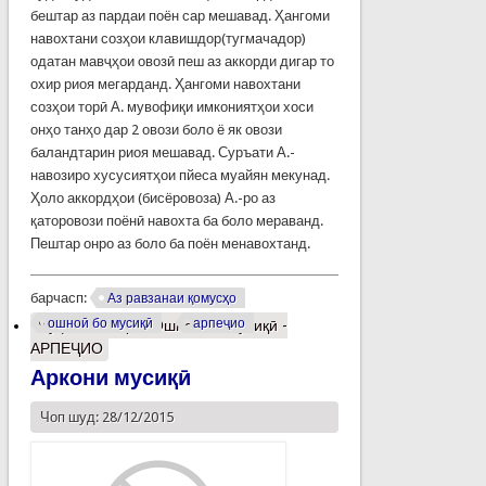
бештар аз пардаи поён сар мешавад. Ҳангоми
навохтани созҳои клавишдор(тугмачадор)
одатан мавҷҳои овозӣ пеш аз аккорди дигар то
охир риоя мегарданд. Ҳангоми навохтани
созҳои торӣ А. мувофиқи имкониятҳои хоси
онҳо танҳо дар 2 овози боло ё як овози
баландтарин риоя мешавад. Суръати А.-
навозиро хусусиятҳои пйеса муайян мекунад.
Ҳоло аккордҳои (бисёровоза) А.-ро аз
қаторовози поёнӣ навохта ба боло мераванд.
Пештар онро аз боло ба поён менавохтанд.
барчасп:
Аз равзанаи қомусҳо
ошноӣ бо мусиқӣ
арпеҷио
Муфассалтар
о Ошноӣ бо мусиқӣ -
АРПЕҶИО
Аркони мусиқӣ
Чоп шуд: 28/12/2015