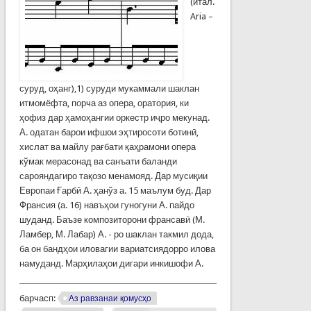
(итал.
Aria –
суруд, оҳанг),1) суруди мукаммали шаклан
итмомёфта, порча аз опера, оратория, ки
ҳофиз дар ҳамоҳангии оркестр иҷро мекунад.
А. одатан барои ифшои эҳтиросоти ботинӣ,
хислат ва майлу рағбати қаҳрамони опера
кўмак мерасонад ва санъати баланди
сарояндагиро тақозо менамояд. Дар мусиқии
Европаи Ғарбӣ А. ҳанўз а. 15 маълум буд. Дар
Франсия (а. 16) навъҳои гуногуни А. пайдо
шуданд. Баъзе композиторони франсавӣ (М.
Ламбер, М. Лабар) А. - ро шаклан такмил дода,
ба он бандҳои иловагии вариатсиядорро илова
намуданд. Марҳилаҳои дигари инкишофи А.
барчасп:
Аз равзанаи қомусҳо