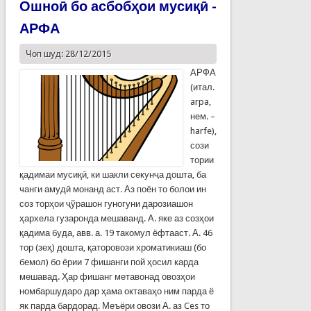
Ошноӣ бо асбобҳои мусиқӣ -
АРФА
Чоп шуд: 28/12/2015
АРФА
(итал.
arpa,
нем. –
harfe),
сози
тории
қадимаи мусиқӣ, ки шакли секунҷа дошта, ба
чанги амудӣ монанд аст. Аз поён то болои ин
соз торҳои ҷўрашон гуногуни дарозиашон
ҳархела гузаронда мешаванд. А. яке аз созҳои
қадима буда, авв. а. 19 такомул ёфтааст. А. 46
тор (зеҳ) дошта, қаторовози хроматикиаш (бо
бемол) бо ёрии 7 фишанги пой ҳосил карда
мешавад. Ҳар фишанг метавонад овозҳои
номбаршударо дар ҳама октаваҳо ним парда ё
як парда бардорад. Меъёри овози А. аз Ces то