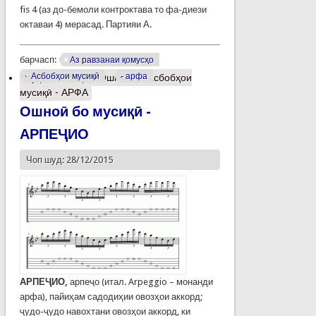
fis 4 (аз до-бемоли контроктава то фа-диези
октаваи 4) мерасад. Партияи А.
барчасп:
Аз равзанаи қомусҳо
Асбобҳои мусиқӣ
арфа
Муфассалтар
о Ошноӣ бо асбобҳои
мусиқӣ - АРФА
Ошноӣ бо мусиқӣ -
АРПЕҶИО
Чоп шуд: 28/12/2015
АРПЕҶИО,
арпеҷо (итал. Arpeggio – монанди
арфа), пайиҳам садодиҳии овозҳои аккорд;
ҷудо-ҷудо навохтани овозҳои аккорд, ки