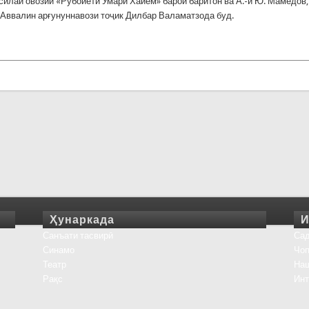
лсилаи овозии «Рубоиёти Умари Хайём» барои баритон ва А.-и Ю. Мамедов,
 Аввалин арғунуннавози тоҷик Дилбар Валаматзода буд.
Ҳунаркада
И
Санъати тасвирӣ
Сад
Синамо
Чоп
Театр
На
Рақс
Инт