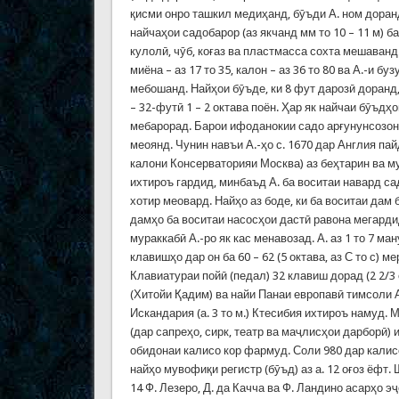
қисми онро ташкил медиҳанд, бӯъди А. ном доран
найчаҳои садобарор (аз якчанд мм то 10 – 11 м) 
кулолӣ, чӯб, коғаз ва пластмасса сохта мешаванд.
миёна – аз 17 то 35, калон – аз 36 то 80 ва А.-и б
мебошанд. Найҳои бӯъде, ки 8 фут дарозӣ доранд,
– 32-футӣ 1 – 2 октава поён. Ҳар як найчаи бӯъдҳо
мебарорад. Барои ифоданокии садо арғунунсозон 
меоянд. Чунин навъи А.-ҳо с. 1670 дар Англия пай
калони Консерваторияи Москва) аз беҳтарин ва м
ихтироъ гардид, минбаъд А. ба воситаи навард с
хотир меовард. Найҳо аз боде, ки ба воситаи дам
дамҳо ба воситаи насосҳои дастӣ равона мегарди
мураккабӣ А.-ро як кас менавозад. А. аз 1 то 7 ма
клавишҳо дар он ба 60 – 62 (5 октава, аз С то с) м
Клавиатураи пойӣ (педал) 32 клавиш дорад (2 2/3 
(Хитойи Қадим) ва найи Панаи европавӣ тимсоли А
Искандария (а. 3 то м.) Ктесибия ихтироъ намуд.
(дар сапреҳо, сирк, театр ва маҷлисҳои дарборӣ)
обидонаи калисо кор фармуд. Соли 980 дар калис
найҳо мувофиқи регистр (бӯъд) аз а. 12 оғоз ёфт. 
14 Ф. Лезеро, Д. да Качча ва Ф. Ландино асарҳо 