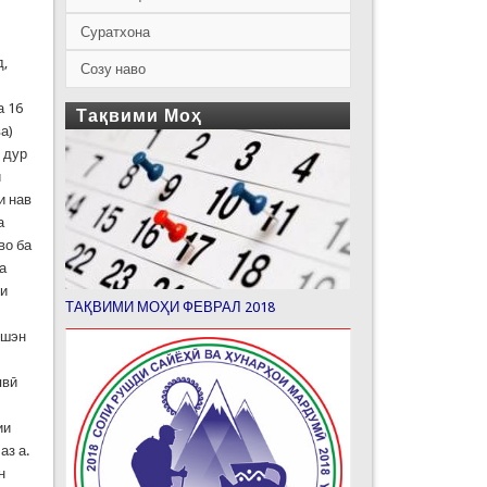
Суратхона
д,
Созу наво
а 16
Тақвими Моҳ
а)
 дур
и
и нав
а
во ба
а
ди
ТАҚВИМИ МОҲИ ФЕВРАЛ 2018
 шэн
явӣ
ии
аз а.
н