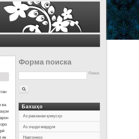
Форма поиска
Поиск
атан
р ва
Бахшҳо
таҳои
Аз равзанаи қомусҳо
зарон
 оро
Аз эҷоди мардум
орӣ
ё як
Навгониҳо