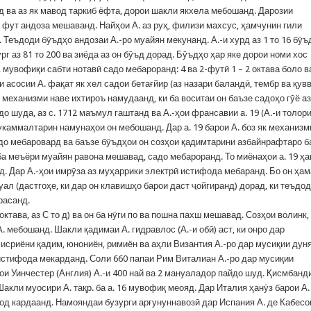
д ва аз як мавод таркиб ёфта, дорои шакли якхела мебошанд. Дарозии
ба фут андоза мешаванд. Найҳои А. аз руҳ, филизи махсус, ҳамчунин гили
 Теъдоди бӯъдҳо андозаи А.-ро муайян мекунанд. А.-и хурд аз 1 то 16 бӯъ
узург аз 81 то 200 ва зиёда аз он бӯъд дорад. Бӯъдҳо ҳар яке дорои номи хос
 мувофиқи сабти нотавӣ садо мебароранд: 4 ва 2-футӣ 1 – 2 октава боло в
и асосии А. фақат як хел садои бетағйир (аз назари баландӣ, тембр ва қувв
механизми наве ихтироъ намудаанд, ки ба воситаи он баъзе садоҳо гӯё аз
до шуда, аз с. 1712 маъмул гаштанд ва А.-ҳои франсавии а. 19 (А.-и толор
укаммалтарин намунаҳои он мебошанд. Дар а. 19 барои А. боз як механизм
адо мебаровард ва баъзе бӯъдҳои он созҳои қадимтарини азбайнрафтаро б
 ба меъёри муайян равона мешавад, садо мебароранд. То миёнаҳои а. 19 ҳа
д. Дар А.-ҳои имрӯза аз муҳаррики электрӣ истифода мебаранд. Бо он ҳам
нуал (дастгоҳе, ки дар он клавишҳо барои даст ҷойгиранд) дорад, ки теъдо
ерасанд.
октава, аз С то д) ва он ба нӯги по ва пошна пахш мешавад. Созҳои волинк,
. мебошанд. Шакли қадимаи А. гидравлос (А.-и обӣ) аст, ки онро дар
 Мисриёни қадим, юнониён, римиён ва аҳли Византия А.-ро дар мусиқии дун
 истифода мекарданд. Соли 660 папаи Рим Виталиан А.-ро дар мусиқии
ои Уинчестер (Англия) А.-и 400 най ва 2 мануаладор пайдо шуд. Қисмбанд
Шакли муосири А. тақр. ба а. 16 мувофиқ меояд. Дар Италия ҳанӯз барои А. 
эҷод кардаанд. Намояндаи бузурги арғунуннавозӣ дар Испания А. де Кабесо