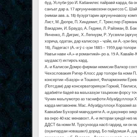
буд. Услуби ӯро И. Кабанилес пайравӣ карда, ба
санъат дар а. 17 арғунуннавозони оҳангсоз С. Шайд
(нимаи авв. а. 18) бузургтарин арғунуннавозу ком
Лист, М. Дюпре, П. Хиндемит, Г. Трекслер (Германи
Вакадзин, И. Браудо, А. Гедике, Л. Райзман, В. Ба
Янченко, Л. Дигрис, Х. Лепнурм, Р. Уусвяли (арғ
хориҷа, одатан, дар калисоҳо – ҷойе, ки А.-ҳои б
18), Ладегаст (А.-и ӯ с-ҳои 1885 – 1959 дар толо
Навъи нави «А.»-и романтикӣ»-ро а. 19 А. Кавайе-
шудааст) ихтироъ кард.
А.-и Калисои Домро фирмаи немисии Валкор сохтаа
Чехословакия Ригер-Клосс дар толори ба номи П.
консертии «Баҳор»-и Тошкент, Филармонияи Ерева
(Потсдам) дар консерваторияҳои Горкий, Тбилиси
адабиёти бадеӣ ва маъхазҳои таърихии форсу тоҷи
Чунин маълумотро аз таснифоти Абуабдуллоҳи Хораз
карда метавонем. Мас. Абуабдуллоҳи Хоразмӣ аз 
Кавкабии Бухороӣ мавҷудияти А.-и даҳониро зикр
ва онро 40 кас менавохт. А.-и яктораи ҳиндӣ низ 
ДДСТ ба номи М. Турсунзода насб гардид, ки он 
(оҳанпардаи новашакл) дорад. Бо пайдоиши А. да