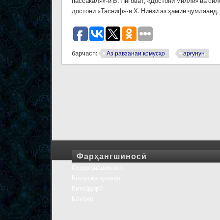
пассакаля»-и Б. Пиговат, «Достони миллӣ» ва си
достони «Тасниф»-и Х. Ниёзӣ аз ҳамин ҷумлаанд.
барчасп:
Аз равзанаи қомусҳо
арғунун
Фарҳангшиносӣ
Осорхонашиносӣ
Кохҳо ва кушкҳо
Китобдорӣ
Клубҳо