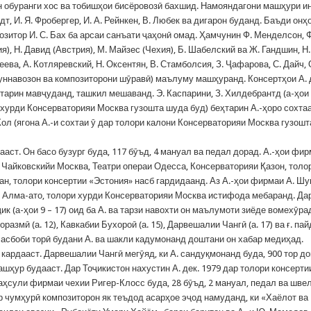
 он обуранги хос ва тобишҳои бисёровозӣ бахшид. Намояндагони машҳури и
т, И. Я. Фробергер, И. А. Рейнкен, В. Любек ва дигарон буданд. Баъди онҳ
позитор И. С. Бах ба арсаи санъати ҷаҳонӣ омад. Ҳамчунин Ф. Менделсон, Ф
я), Н. Давид (Австрия), М. Майзес (Чехия), Б. Шабелский ва Ж. Гандшин, Н.
кеева, А. Котляревский, Н. Оксентян, В. Стамболсия, З. Ҷафарова, С. Дайч, 
унуннавозон ва композиторони шӯравӣ) маълуму машҳуранд. Консертҳои А. 
еҳтарин мавҷуданд, ташкил мешаванд. Э. Каспарини, З. Хилдебрантд (а-ҳои 
ри хурди Консерваторияи Москва гузошта шуда буд) беҳтарин А.-ҳоро сохта
Кол (ягона А.-и сохтаи ӯ дар толори калони Консерваторияи Москва гузошт
ст. Он басо бузург буда, 117 бӯъд, 4 мануал ва педал дорад. А.-ҳои фи
 Чайковскийи Москва, Театри операи Одесса, Консерваторияи Қазон, толо
н, толори консертии «Эстония» насб гардидаанд. Аз А.-ҳои фирмаи А. Шу
, Алма-ато, толори хурди Консерваторияи Москва истифода мебаранд. Да
к (а-ҳои 9 – 17) оид ба А. ва тарзи навохти он маълумоти зиёде вомехӯра
мӣ (а. 12), Кавкабии Бухороӣ (а. 15), Дарвешалии Чангӣ (а. 17) ва ғ. пай
асбоби торӣ будани А. ва шакли кадумонанд доштани он хабар медиҳад.
 кардааст. Дарвешалии Чангӣ мегӯяд, ки А. сандуқмонанд буда, 900 тор д
машҳур будааст. Дар Тоҷикистон нахустин А. дек. 1979 дар толори консерти
маҳсули фирмаи чехии Ригер-Клосс буда, 28 бӯъд, 2 мануал, педал ва шве
р чумҳурӣ композиторон як теъдод асарҳое эҷод намуданд, ки «Хаёлот ва