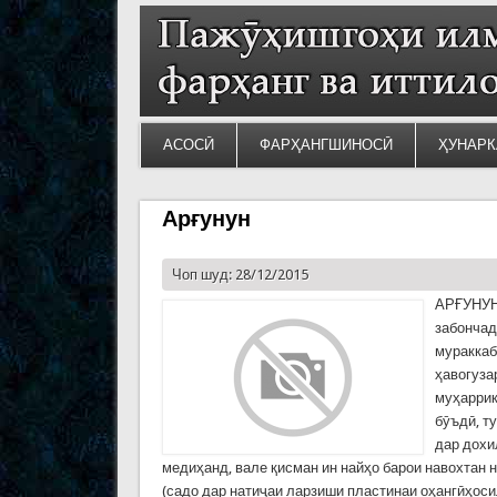
АСОСӢ
ФАРҲАНГШИНОСӢ
ҲУНАРК
Арғунун
Чоп шуд: 28/12/2015
АРҒУНУН 
забончад
мураккаб
ҳавогуза
муҳаррик
бӯъдӣ, т
дар дохи
медиҳанд, вале қисман ин найҳо барои навохтан н
(садо дар натиҷаи ларзиши пластинаи оҳангӣҳосил