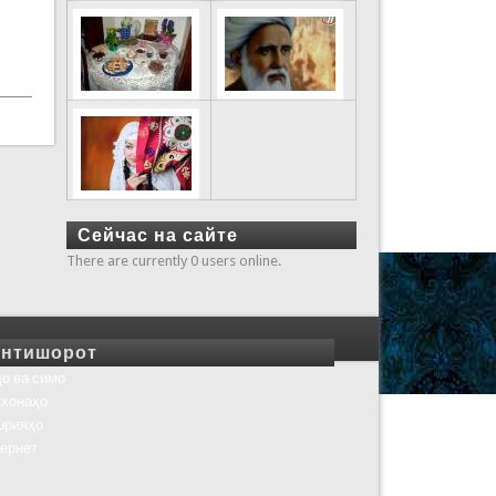
Сейчас на сайте
There are currently 0 users online.
нтишорот
о ва симо
хонаҳо
шрияҳо
ернет