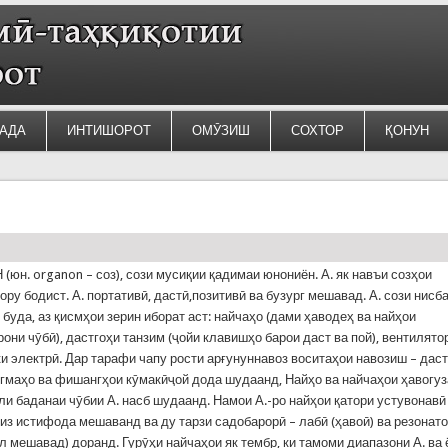
АДА
ИНТИШОРОТ
ОМӮЗИШ
СОХТОР
ҚОНУН
(юн. organon – соз), сози мусиқии қадимаи юнониён. А. як навъи созҳои
ору бодист. А. портативӣ, дастӣ,позитивӣ ва бузург мешавад. А. сози нисб
 буда, аз қисмҳои зерин иборат аст: найчаҳо (дами ҳаводеҳ ва найҳои
рони чӯбӣ), дастгоҳи танзим (ҷойи клавишҳо барои даст ва пой), вентилято
и электрӣ. Дар тарафи чапу рости арғунуннавоз воситаҳои навозиш – дас
угмаҳо ва фишангҳои кӯмакӣҷой дода шудаанд, Найҳо ва найчаҳои ҳавогу
ли баданаи чӯбии А. насб шудаанд. Намои А.-ро найҳои қатори устувонавӣ
из истифода мешаванд ва ду тарзи садобарорӣ – лабӣ (ҳавоӣ) ва резонат
 мешавад) доранд. Гурӯҳи найчаҳои як тембр, ки тамоми диапазони А. ва 