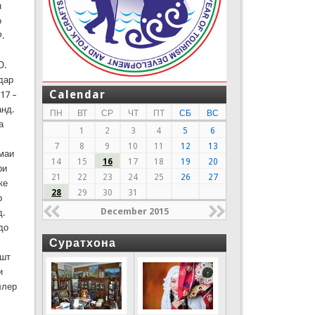
н
о
.
О.
дар
Calendar
17 –
анд.
ПН
ВТ
СР
ЧТ
ПТ
СБ
ВС
а
1
2
3
4
5
6
7
8
9
10
11
12
13
рмаи
14
15
16
17
18
19
20
ри
21
22
23
24
25
26
27
ке
28
29
30
31
р
December 2015
д.
до
Суратхона
ошт
и
ллер