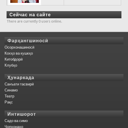
Сейчас на сайте
There are currently 0 users online.
Фарҳангшиносӣ
Осорхонашиносӣ
Кохҳо ва кушкҳо
Китобдорӣ
Клубҳо
Ҳунаркада
Санъати тасвирӣ
Синамо
Театр
Рақс
Интишорот
Садо ва симо
Чопхонаҳо