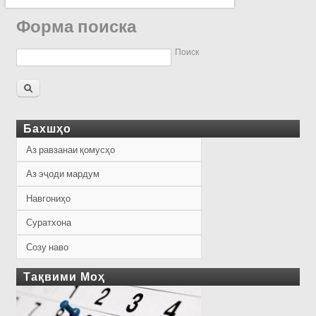
Форма поиска
Поиск
Бахшҳо
Аз равзанаи қомусҳо
Аз эҷоди мардум
Навгониҳо
Суратхона
Созу наво
Тақвими Моҳ