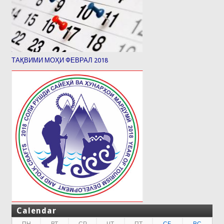
ТАҚВИМИ МОҲИ ФЕВРАЛ 2018
Calendar
ПН
ВТ
СР
ЧТ
ПТ
СБ
ВС