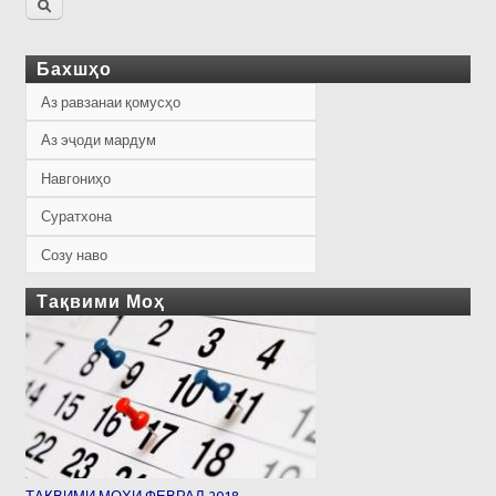
Бахшҳо
Аз равзанаи қомусҳо
Аз эҷоди мардум
Навгониҳо
Суратхона
Созу наво
Тақвими Моҳ