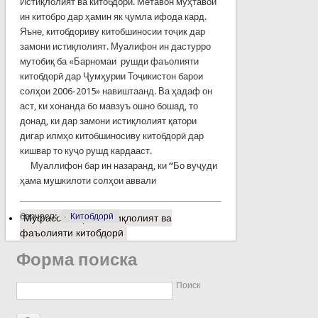
Истиқлолият ва китобдорӣ. Метавон муҳтавои
ин китобро дар ҳамин як ҷумла ифода кард.
Яъне, китобдориву китобшиносии тоҷик дар
замони истиқлолият. Муалифон ин дастурро
мутобиқ ба «Барномаи рушди фаъолияти
китобдорӣ дар Ҷумҳурии Тоҷикистон барои
солҳои 2006-2015» навиштаанд. Ва ҳадаф он
аст, ки хонанда бо мавзуъ ошно бошад, то
донад, ки дар замони истиқлолият қатори
дигар илмҳо китобшиносиву китобдорӣ дар
кишвар то куҷо рушд кардааст.
Муаллифон бар ин назаранд, ки
“
Бо вуҷуди
ҳама мушкилоти солҳои аввали
барчасп:
Китобдорӣ
Муфассалтар
о Истиқлолият ва
фаъолияти китобдорӣ
Форма поиска
Поиск