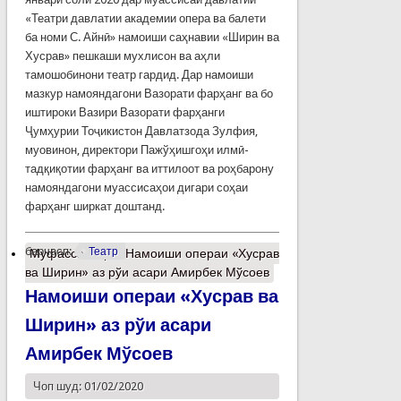
«Театри давлатии академии опера ва балети
ба номи С. Айнӣ» намоиши саҳнавии «Ширин ва
Хусрав» пешкаши мухлисон ва аҳли
тамошобинони театр гардид. Дар намоиши
мазкур намояндагони Вазорати фарҳанг ва бо
иштироки Вазири Вазорати фарҳанги
Ҷумҳурии Тоҷикистон Давлатзода Зулфия,
муовинон, директори Пажўҳишгоҳи илмӣ-
тадқиқотии фарҳанг ва иттилоот ва роҳбарону
намояндагони муассисаҳои дигари соҳаи
фарҳанг ширкат доштанд.
барчасп:
Театр
Муфассалтар
о Намоиши операи «Хусрав
ва Ширин» аз рўи асари Амирбек Мўсоев
Намоиши операи «Хусрав ва
Ширин» аз рўи асари
Амирбек Мўсоев
Чоп шуд: 01/02/2020