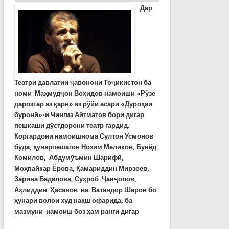
Дар
Театри давлатии ҷавонони Тоҷикистон ба
номи Маҳмудҷон Воҳидов намоиши «Рўзе
дарозтар аз қарн» аз рўйи асари «Дуроҳаи
буронӣ»-и Чингиз Айтматов бори дигар
пешкаши дўстдорони театр гардид.
Коргардони намоишнома Султон Усмонов
буда, ҳунарпешагон Нозим Меликов, Бунёд
Комилов, Абдумўъмин Шарифӣ,
Моҳпайкар Ёрова, Қамариддин Мирзоев,
Зарина Бадалова, Суҳроб Ҷанҷолов,
Аҳлиддин Ҳасанов ва Ватандор Шеров бо
ҳунари волои худ нақш офарида, ба
мазмуни намоиш боз ҳам ранги дигар