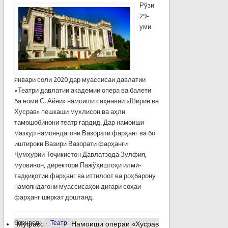
Рўзи
29-
уми
январи соли 2020 дар муассисаи давлатии
«Театри давлатии академии опера ва балети
ба номи С. Айнӣ» намоиши саҳнавии «Ширин ва
Хусрав» пешкаши мухлисон ва аҳли
тамошобинони театр гардид. Дар намоиши
мазкур намояндагони Вазорати фарҳанг ва бо
иштироки Вазири Вазорати фарҳанги
Ҷумҳурии Тоҷикистон Давлатзода Зулфия,
муовинон, директори Пажўҳишгоҳи илмӣ-
тадқиқотии фарҳанг ва иттилоот ва роҳбарону
намояндагони муассисаҳои дигари соҳаи
фарҳанг ширкат доштанд.
барчасп:
Театр
Муфассалтар
о Намоиши операи «Хусрав