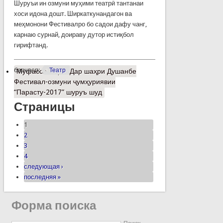
Шуруъи ин озмуни муҳими театрӣ тантанаи
хоси идона дошт. Ширкаткунандагон ва
меҳмонони Фестивалро бо садои дафу чанг,
карнаю сурнай, доираву дутор истиқбол
гирифтанд.
барчасп:
Театр
Муфассалтар
о Дар шаҳри Душанбе
Фестивал-озмуни ҷумҳуриявии
“Парасту-2017” шуруъ шуд
Страницы
1
2
3
4
следующая ›
последняя »
Форма поиска