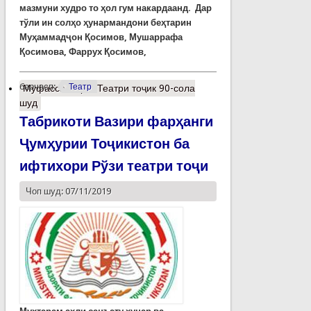
мазмуни худро то ҳол гум накардаанд. Дар
тўли ин солҳо ҳунармандони беҳтарин
М
уҳаммадҷон
Қосимов,
Мушаррафа
Қосимова, Фаррух Қосимов,
барчасп:
Театр
Муфассалтар
о Театри тоҷик 90-сола
шуд
Табрикоти Вазири фарҳанги
Ҷумҳурии Тоҷикистон ба
ифтихори Рўзи театри тоҷи
Чоп шуд: 07/11/2019