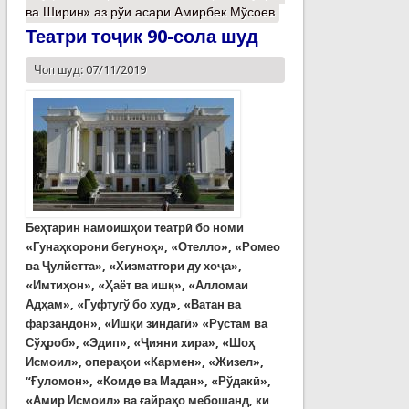
ва Ширин» аз рўи асари Амирбек Мўсоев
Театри тоҷик 90-сола шуд
Чоп шуд: 07/11/2019
Беҳтарин намоишҳои театрӣ бо номи
«Гунаҳкорони бегуноҳ», «Отелло», «Ромео
ва Ҷулйетта», «Хизматгори ду хоҷа»,
«Имтиҳон», «Ҳаёт ва ишқ», «Алломаи
Адҳам», «Гуфтугў бо худ», «Ватан ва
фарзандон», «Ишқи зиндагӣ» «Рустам ва
Сўҳроб», «Эдип», «Ҷияни хира», «Шоҳ
Исмоил», операҳои «Кармен», «Жизел»,
“
Ғуломон», «Комде ва Мадан», «Рўдакӣ»,
«Амир Исмоил» ва ғайраҳо мебошанд, ки