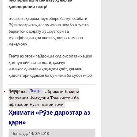
Муҳтарам аҳли санъату ҳунар ва
ҳаводоронии театр!
Бо арзи эҳтиром‚ шумоёнро ба муносибати
Рўзи театри тоҷик самимона шодбош гуфта,
бароятон саодату хушрўзгорӣ ва
муваффақиятҳои нави эҷодиро таманно
менамоям.
Театр аз оғози пайдоиши худ рисолати хешро
ҳамчун ойинаи зиндагӣ, ҳамчун
инъикоскунандаи ҳақиқати ҳаёт, ҳамчун
ҳидоятгари одамон ба сўи некӣ бо субот иҷро
барчасп:
Театр
Муфассалтар
о Табрикоти Вазири
фарҳанги Ҷумҳурии Тоҷикистон ба
ифтихори Рўзи театри тоҷи
Ҳикмати «Рўзе дарозтар аз
қарн»
Чоп шуд: 14/07/2018