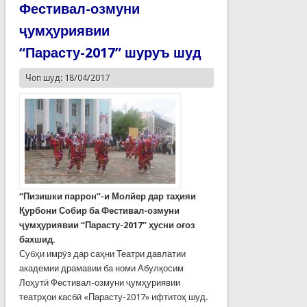
Фестивал-озмуни
ҷумҳуриявии
“Парасту-2017” шуруъ шуд
Чоп шуд: 18/04/2017
“Пизишки паррон”-и Молйер дар таҳияи
Қурбони Собир ба Фестивал-озмуни
ҷумҳуриявии “Парасту-2017” ҳусни оғоз
бахшид.
Субҳи имрӯз дар саҳни Театри давлатии
академии драмавии ба номи Абулқосим
Лоҳутӣ Фестивал-озмуни ҷумҳуриявии
театрҳои касбӣ «Парасту-2017» ифтитоҳ шуд.