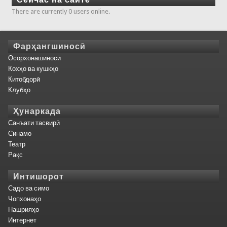
There are currently 0 users online.
Фарҳангшиносӣ
Осорхонашиносӣ
Кохҳо ва кушкҳо
Китобдорӣ
Клубҳо
Ҳунаркада
Санъати тасвирӣ
Синамо
Театр
Рақс
Интишорот
Садо ва симо
Чопхонаҳо
Нашрияҳо
Интернет