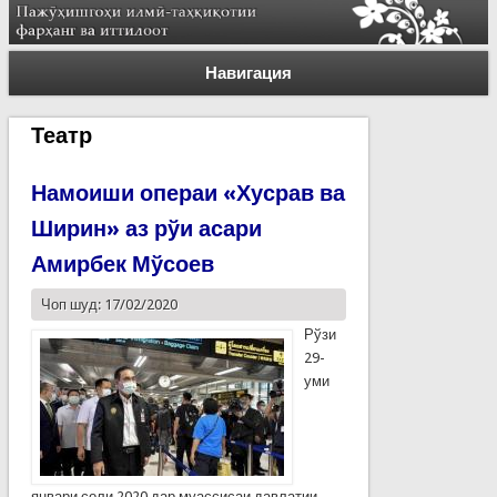
Навигация
Театр
Намоиши операи «Хусрав ва
Ширин» аз рўи асари
Амирбек Мўсоев
Чоп шуд: 17/02/2020
Рўзи
29-
уми
январи соли 2020 дар муассисаи давлатии