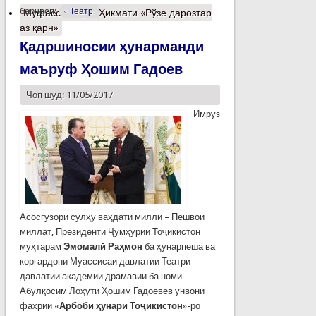
барчасп:
Театр
Муфассалтар
о Ҳикмати «Рўзе дарозтар
аз қарн»
Қадршиносии ҳунарманди
маъруф Ҳошим Гадоев
Чоп шуд: 11/05/2017
Имрӯз
Асосгузори сулҳу ваҳдати миллӣ – Пешвои
миллат, Президенти Ҷумҳурии Тоҷикистон
муҳтарам
Эмомалӣ Раҳмон
ба ҳунарпеша ва
коргардони Муассисаи давлатии Театри
давлатии академии драмавии ба номи
Абӯлқосим Лоҳутӣ Ҳошим Гадоевев унвони
фахрии «
Арбоби ҳунари Тоҷикистон
»-ро