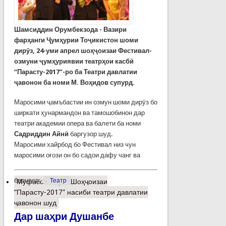
Шамсиддин Орумбекзода - Вазири
фарҳанги Ҷумҳурии Тоҷикистон шоми
дирӯз, 24-уми апрел шоҳҷоизаи Фестивал-
озмуни ҷумҳуриявии театрҳои касбӣ
“Парасту-2017”-ро ба Театри давлатии
ҷавонон ба номи М. Воҳидов супурд.
Маросими ҷамъбастии ин озмун шоми дирӯз бо
ширкати ҳунармандон ва тамошобинон дар
театри академии опера ва балети ба номи
Садриддин Айнӣ
баргузор шуд.
Маросими хайрбод бо Фестивал низ чун
маросими оғози он бо садои дафу чанг ва
барчасп:
Театр
Муфассалтар
о Шоҳҷоизаи
“Парасту-2017” насиби театри давлатии
ҷавонон шуд
Дар шаҳри Душанбе