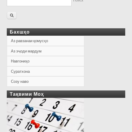
Поиск
Бахшҳо
Аз равзанаи қомусҳо
Аз эҷоди мардум
Навгониҳо
Суратхона
Созу наво
Тақвими Моҳ