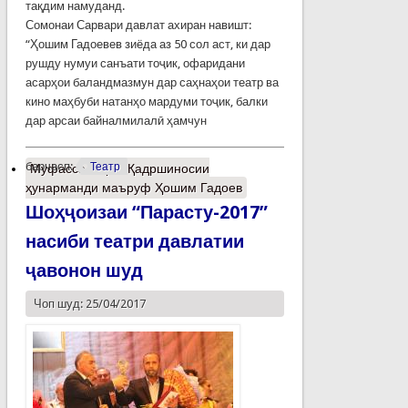
тақдим намуданд.
Сомонаи Сарвари давлат ахиран навишт:
“Ҳошим Гадоевев зиёда аз 50 сол аст, ки дар
рушду нумуи санъати тоҷик, офаридани
асарҳои баландмазмун дар саҳнаҳои театр ва
кино маҳбуби натанҳо мардуми тоҷик, балки
дар арсаи байналмилалӣ ҳамчун
барчасп:
Театр
Муфассалтар
о Қадршиносии
ҳунарманди маъруф Ҳошим Гадоев
Шоҳҷоизаи “Парасту-2017”
насиби театри давлатии
ҷавонон шуд
Чоп шуд: 25/04/2017