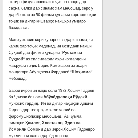
эътирофи ҳунарпешаи тоҷик на танҳо дар
саҳна, балки дар синамо ҳам мебошад, зеро ӯ
дар бештар аз 50 филми ҳунарии коргардонҳои
тоҷик ва дигар кишварҳо нақшҳои умдаро
бозидааст.
Машҳуртарин кори ҳунарпеша дар синамо, ки
қариб ҳар тоҷик медонад, ин бозидани нақши
Суҳроб дар филми ҳунарии “
Рустам ва
Суҳроб”
аз силсилафилмҳои коргардони
маъруфи тоҷик Борис Кимёгаров аз асари
мондагори Абулқосим Фирдавсӣ “
Шоҳнома”
мебошад.
Барои иҷрои ин нақш соли 1973 Ҳошим Гадоев
ба Ҷоизаи ба номи
Абӯабдуллоҳи Рӯдакӣ
муносиб гардид. Ин ва дигар нақшҳои Ҳошим
Гадоев дар театр ҳам хеле ҷолиб ва
фаромӯшнопазир мебошанд. Аз ҷумла,
симоҳои
Ҳамлет, Хлестаков, Эдип ва
Исмоили Сомонӣ
дар иҷрои Ҳошим Гадоевро
мухлисони саҳна дар ёд доранд.