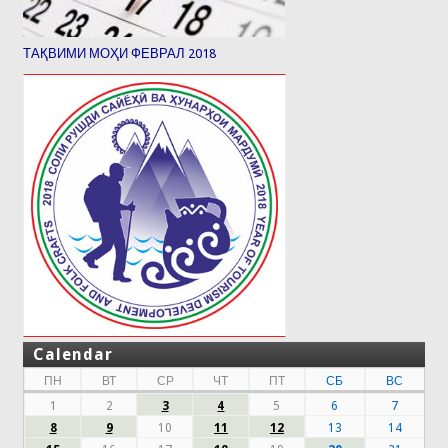
ТАҚВИМИ МОҲИ ФЕВРАЛ 2018
Calendar
ПН
ВТ
СР
ЧТ
ПТ
СБ
ВС
1
2
3
4
5
6
7
8
9
10
11
12
13
14