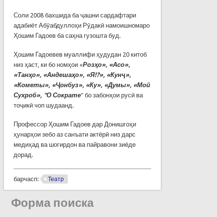
Соли 2008 бахшида ба ҷашни сардафтари
адабиёт Абӯабдуллоҳи Рӯдакӣ намоишномаро
Ҳошим Гадоев ба саҳна гузошта буд.
Ҳошим Гадоевев муаллифи ҳудудан 20 китоб
низ ҳаст, ки бо номҳои «
Розҳо», «Асо»,
«Танҳо», «Андешаҳо», «Я!?», «Кунҷ»,
«Кометы», «Ҷонбуз», «Ку», «Думы», «Мой
Сухроб», "О Сократе
" бо забонҳои русӣ ва
тоҷикӣ чоп шудаанд.
Профессор Ҳошим Гадоев дар Донишгоҳи
ҳунарҳои зебо аз санъати актёрӣ низ дарс
медиҳад ва шогирдон ва пайравони зиёде
дорад.
барчасп:
Театр
Форма поиска