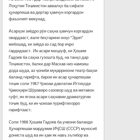
Лоҳутии Тоҷикистон аввалҳо ба сифати
ҳунарпеша ва дертар ҳамчун коргардон
фаъолият мекунад.
Асарҳои зиёдро рӯи саҳна ҳамчун коргардон
овардааст, вале беҳтарини онҳо “Эдип”
мебошад, ки зиёда аз сад бор иҷро
гардидааст. Ин асари маъруф, ки Ҳошим
Гадоев ба саҳна гузошта буд, на танҳо дар
Тоҷикистон, балки дар Маскав низ намоиш
дода шуда, аз ҷониби муқарризони театр баҳои
баланд гирифта, барои ин асар ҳунарпешаи
тоҷик соли 1987 Ҷоизаи давлатии Иттиҳоди
Ҷамоҳири Шӯравиро сазовор шуд ва метавон
гуфт, ин ягона асари саҳнавии драматургии
тоҷик буд, ки ин ҷоизаи пурифтихорро
гирифтааст.
Соли 1988 Ҳошим Гадоев ба унвони баланди
Ҳунарпешаи мардумии ИҶСШ (СССР) муносиб
дониста шуд ва ин ҳам як навъ эътибор ва