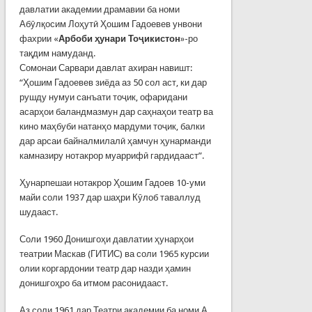
давлатии академии драмавии ба номи
Абӯлқосим Лоҳутӣ Ҳошим Гадоевев унвони
фахрии «
Арбоби ҳунари Тоҷикистон
»-ро
тақдим намуданд.
Сомонаи Сарвари давлат ахиран навишт:
“Ҳошим Гадоевев зиёда аз 50 сол аст, ки дар
рушду нумуи санъати тоҷик, офаридани
асарҳои баландмазмун дар саҳнаҳои театр ва
кино маҳбуби натанҳо мардуми тоҷик, балки
дар арсаи байналмилалӣ ҳамчун ҳунарманди
камназиру нотакрор муаррифӣ гардидааст”.
Ҳунарпешаи нотакрор Ҳошим Гадоев 10-уми
майи соли 1937 дар шаҳри Кӯлоб таваллуд
шудааст.
Соли 1960 Донишгоҳи давлатии ҳунарҳои
театрии Маскав (ГИТИС) ва соли 1965 курсии
олии коргардонии театр дар назди ҳамин
донишгоҳро ба итмом расонидааст.
Аз соли 1961 дар Театри академии ба номи А.