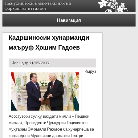
Навигация
Қадршиносии ҳунарманди
маъруф Ҳошим Гадоев
Чоп шуд: 11/05/2017
Имрӯз
Асосгузори сулҳу ваҳдати миллӣ – Пешвои
миллат, Президенти Ҷумҳурии Тоҷикистон
муҳтарам
Эмомалӣ Раҳмон
ба ҳунарпеша ва
коргардони Муассисаи давлатии Театри