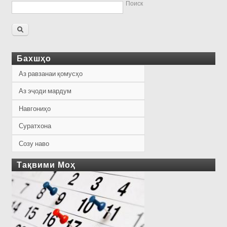
Поиск
Бахшҳо
Аз равзанаи қомусҳо
Аз эҷоди мардум
Навгониҳо
Суратхона
Созу наво
Тақвими Моҳ