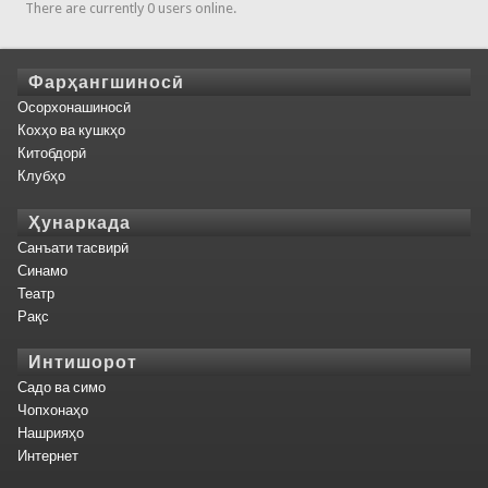
There are currently 0 users online.
Фарҳангшиносӣ
Осорхонашиносӣ
Кохҳо ва кушкҳо
Китобдорӣ
Клубҳо
Ҳунаркада
Санъати тасвирӣ
Синамо
Театр
Рақс
Интишорот
Садо ва симо
Чопхонаҳо
Нашрияҳо
Интернет