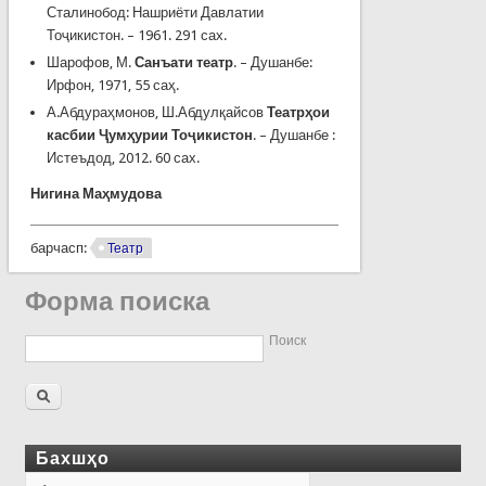
Сталинобод: Нашриёти Давлатии
Тоҷикистон. – 1961. 291 сах.
Шарофов, М.
Санъати театр
. – Душанбе:
Ирфон, 1971, 55 саҳ.
А.Абдураҳмонов, Ш.Абдулқайсов
Театрҳои
касбии Ҷумҳурии Тоҷикистон
. – Душанбе :
Истеъдод, 2012. 60 сах.
Нигина Маҳмудова
барчасп:
Театр
Форма поиска
Поиск
Бахшҳо