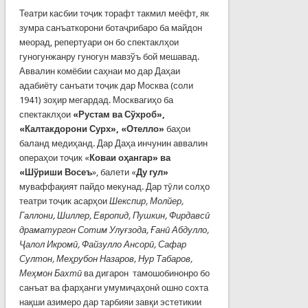
Театри касбии тоҷик торафт такмил меёфт, як
зумра санъаткорони ботаҷрибаро ба майдон
меорад, репертуари он бо спектаклҳои
гуногунжанру гуногун мавзўъ бой мешавад.
Аввалин комёбии саҳнаи мо дар Даҳаи
адабиёту санъати тоҷик дар Москва (соли
1941) зоҳир мегардад. Москвагиҳо ба
спектаклҳои
«Рустам ва Сўхроб»,
«Калтакдорони Сурх», «Отелло»
баҳои
баланд медиҳанд. Дар Даҳа инчунин аввалин
операҳои тоҷик «
Коваи оҳангар» ва
«Шўриши Восеъ
», балети «
Ду гул»
муваффақият пайдо мекунад. Дар тӯли солҳо
театри тоҷик асарҳои
Шекспир, Молйер,
Галлони, Шиллер, Европид, Пушкин, Фирдавсӣ
драматургон Сотим Улуғзода, Ғанӣ Абдулло,
Ҷалол Икромӣ, Файзулло
Ансорӣ, Сафар
Султон, Меҳрубон Назаров, Нур Табаров,
Меҳмон Бахтӣ
ва дигарон тамошобинонро бо
санъат ва фарҳанги умумиҷаҳонӣ ошно сохта
нақши азимеро дар тарбияи завқи эстетикии