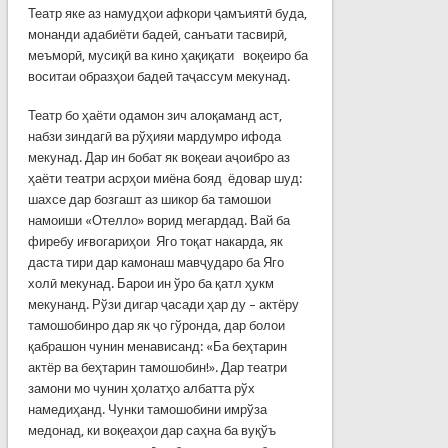
Театр яке аз намудҳои афкори ҷамъиятӣ буда,
монанди адабиёти бадеӣ, санъати тасвирӣ,
меъморӣ, мусиқӣ ва кино ҳақиқати воқеиро ба
воситаи образҳои бадеӣ таҷассум мекунад.
Театр бо ҳаёти одамон зич алоқаманд аст,
набзи зиндагӣ ва рўҳияи мардумро ифода
мекунад. Дар ин бобат як воқеаи аҷоибро аз
ҳаёти театри асрҳои миёна бояд ёдовар шуд:
шахсе дар бозгашт аз шикор ба тамошои
намоиши «Отелло» ворид мегардад. Вай ба
фиребу иғвогариҳои Яго тоқат накарда, як
даста тири дар камонаш мавҷударо ба Яго
холӣ мекунад. Барои ин ўро ба қатл ҳукм
мекунанд. Рўзи дигар ҷасади ҳар ду – актёру
тамошобинро дар як ҷо гўронда, дар болои
қабрашон чунин менависанд: «Ба беҳтарин
актёр ва беҳтарин тамошобин!». Дар театри
замони мо чунин ҳолатҳо албатта рўх
намедиҳанд. Чунки тамошобини имрўза
медонад, ки воқеаҳои дар саҳна ба вуқўъ