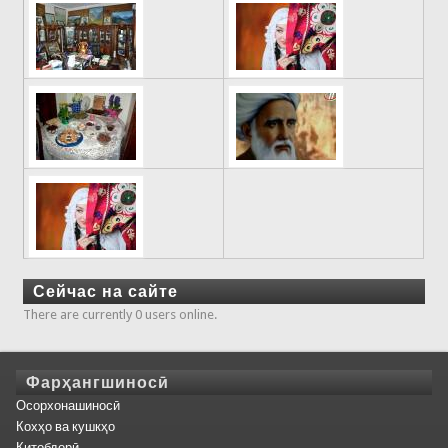
Сейчас на сайте
There are currently 0 users online.
Фарҳангшиносӣ
Осорхонашиносӣ
Кохҳо ва кушкҳо
Китобдорӣ