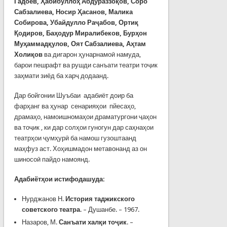
Гадоев, Ҳ
абибуллоҳ
Абдураззоқов, С
оро
Сабзалиева,
Н
осир
Ҳасанов,
Малика
Собирова, Убайдулло Раҷабов, Ортиқ
Қодиров,
Б
аҳодур
Миралибеков, Б
урҳон
Муҳаммадқулов, О
ят
Сабзалиева, А
ҳтам
Холиқов
ва дигарон ҳунарнамоӣ намуда,
барои пешрафт ва рушди санъати театри тоҷик
заҳмати зиёд ба харҷ додаанд.
Дар бойгонии Шуъбаи адабиёт доир ба
фарҳанг ва ҳунар сенарияҳои пйесаҳо,
драмаҳо, намоишномаҳои драматургони ҷаҳон
ва тоҷик , ки дар солҳои гуногун дар саҳнаҳои
театрҳои ҷумҳурӣ ба намош гузоштаанд
маҳфуз аст. Хоҳишмадон метавонанд аз он
шиносоӣ пайдо намоянд.
Адабиётҳои истифодашуда:
Нурджанов Н.
История таджикского
советского театра
. – Душанбе. – 1967.
Назаров, М.
Санъати халқи тоҷик
. –