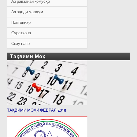
Аз равзанаи қомусҳо
Аз эҷоди мардум
Навгониҳо
Суратхона
Созу наво
Тақвими Моҳ
ТАҚВИМИ МОҲИ ФЕВРАЛ 2018