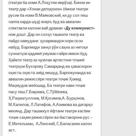
(театри ба номи А.Лоҳутии имрўза). Бинои ин
театр дар «Хонаи депҳқонон» (бинои театри
русии ба номи В.Маяковский, ки ду сол пеш
чаппа карда шуд) воқеъ буд ва аввалин
спектакли калони вай драмаи «
Ду коммунист
»
ном дошт. Дар он солҳо ташкили театр ва
пайдо намудани ҳунармандон кори осон
набуд. Баромади занҳо рўи саҳна аз нигоҳи
суннатҳои қадимӣ умуман ғайри имкон буд.
Ҳайати театр аз ҷумлаи артистони тоҷикӣ
театрҳои Бухорову Самарқанд ва ҳаваскорон
оҳиста-оҳиста зиёд мешуд. Барпокунанда ва
аввалин режиссёри театри тоҷик Ҳомид
Маҳмудов мебошад. Ба театри нави тоҷик
пасу пеш Г.Бақоева, С.Тўйбоева,
Ҳ.Раҳматуллоев, М.Қосимов,А. Бурҳонов,
М.Халилов, Л.Латифов, А.Азимова ва дигарҳо
меоянд. Дар ташаккул ёфтани театри касбии
тоҷик саҳми режиссёрон ва бастакорони рус –
Е.Мительман, А.Ленский, С.Баласанян калон
аст.