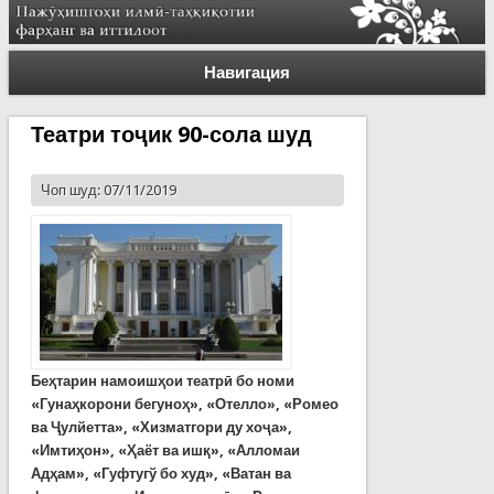
Навигация
Театри тоҷик 90-сола шуд
Чоп шуд: 07/11/2019
Беҳтарин намоишҳои театрӣ бо номи
«Гунаҳкорони бегуноҳ», «Отелло», «Ромео
ва Ҷулйетта», «Хизматгори ду хоҷа»,
«Имтиҳон», «Ҳаёт ва ишқ», «Алломаи
Адҳам», «Гуфтугў бо худ», «Ватан ва