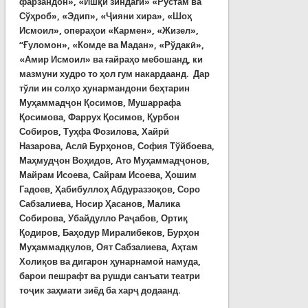
фарзандон», «Ишқи зиндагӣ» «Рустам ва
Сўҳроб», «Эдип», «Ҷияни хира», «Шоҳ
Исмоил», операҳои «Кармен», «Жизел»,
“
Ғуломон», «Комде ва Мадан», «Рўдакӣ»,
«Амир Исмоил» ва ғайраҳо мебошанд, ки
мазмуни худро то ҳол гум накардаанд. Дар
тўли ин солҳо ҳунармандони беҳтарин
М
уҳаммадҷон
Қосимов,
Мушаррафа
Қосимова, Фаррух Қосимов, Қурбон
Собиров,
Т
уҳфа
Фозилова, Х
айрӣ
Назарова, А
слӣ
Бурҳонов, С
офия
Тўйбоева,
М
аҳмудҷон
Воҳидов, А
то
Муҳаммадҷонов,
Майрам Исоева,
С
айрам
Исоева, Ҳ
ошим
Гадоев, Ҳ
абибуллоҳ
Абдураззоқов, С
оро
Сабзалиева,
Н
осир
Ҳасанов,
Малика
Собирова, Убайдулло Раҷабов, Ортиқ
Қодиров,
Б
аҳодур
Миралибеков, Б
урҳон
Муҳаммадқулов, О
ят
Сабзалиева, А
ҳтам
Холиқов ва дигарон ҳунарнамоӣ намуда,
барои пешрафт ва рушди санъати театри
тоҷик заҳмати зиёд ба харҷ додаанд.