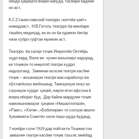
оянда ҳақиқати воқеӣ набуда, тасвири бадеии
он аст.
К.С.Станиславский театрро «китоби ҳаёт»
номидааст. Н.В.Гоголь театрро ба минбаре
ташбеҳ медиҳад, ки аз он ба одамон бисёр
чизи хубро гуфтан мумкин аст.
Театрро ба халқи тоҷик Инқилоби Октябрь
эҳдо кард. Вале ин чунин маъноеро надорад,
ки тоҷикон то инқилоб театри худро
надоштанд. Заминаи асосии театри касбии
тоҷик – анъанаҳои театри масхарабозҳо ва
лўхтакбозҳо мебошанд. Тамошоҳои онҳо аз
саҳнаҳои хурди ҳаҷвӣ, нақли ягон афсона ё
воқеа иборат буд. Дар байни мардуми тоҷик
намоишномаҳои ҳаҷвии «Нишаллопазӣ»,
«Раис», «Хатм» ,«Бобопирак» то солҳои авали
Ҳокимияти Советӣ» хеле паҳн шуда буданд.
7 ноябри соли 1929 дар пойтахти Тоҷикистон
аввалин театри касбии тоҷик таъсис меёбад