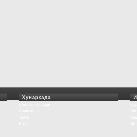
Ҳунаркада
И
Санъати тасвирӣ
Сад
Синамо
Чоп
Театр
На
Рақс
Инт