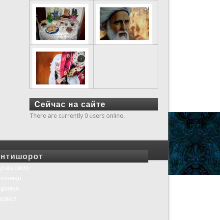
Сейчас на сайте
There are currently 0 users online.
нтишорот
о ва симо
хонаҳо
шрияҳо
ернет