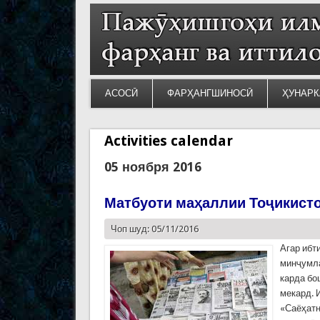
АСОСӢ
ФАРҲАНГШИНОСӢ
ҲУНАРК
Activities calendar
05 ноября 2016
Матбуоти маҳаллии Тоҷикисто
Чоп шуд: 05/11/2016
Агар ибт
минҷумла
карда бо
мекард. 
«Саёҳатн