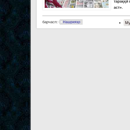
тараққӣ 
аст».
барчасп:
Нашрияҳо
Му