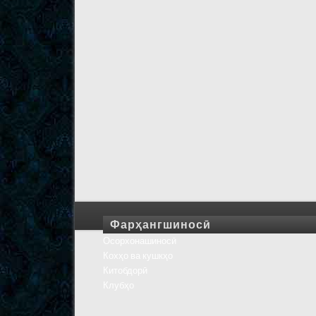
Фарҳангшиносӣ
Осорхонашиносӣ
Кохҳо ва кушкҳо
Китобдорӣ
Клубҳо