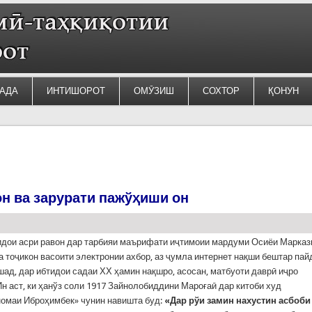
АДА
ИНТИШОРОТ
ОМӮЗИШ
СОХТОР
ҚОНУН
н ва зарурати пажўҳиши он
идои асри равон дар тарбияи маърифати иҷтимоии мардуми Осиёи Марказ
 тоҷикон васоити электронии ахбор, аз ҷумла интернет нақши бештар пай
шад, дар ибтидои садаи ХХ ҳамин нақшро, асосан, матбуоти даврӣ иҷро
Ин аст, ки ҳанўз соли 1917 Зайнолобиддини Мароғаӣ дар китоби худ
омаи Иброҳимбек» чунин навишта буд:
«Дар рўи замин нахустин асбоби