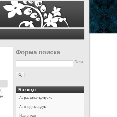
Форма поиска
Поиск
Бахшҳо
ӣ,
до
Аз равзанаи қомусҳо
Аз эҷоди мардум
Навгониҳо