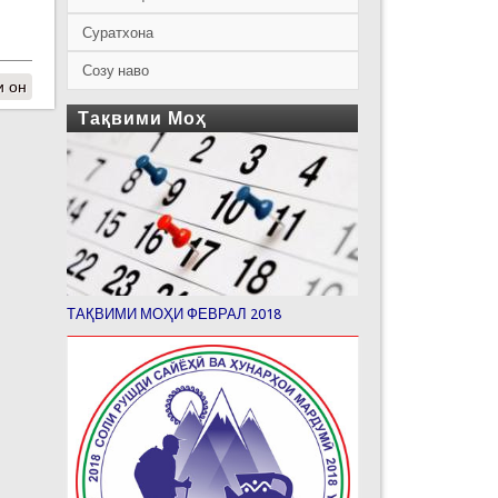
Суратхона
Созу наво
и он
Тақвими Моҳ
ТАҚВИМИ МОҲИ ФЕВРАЛ 2018