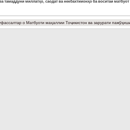
ва тамаддуни миллатҳо, саодат ва некбахтиионҳо ба воситаи матбуот
фассалтар
о Матбуоти маҳаллии Тоҷикистон ва зарурати пажўҳиш