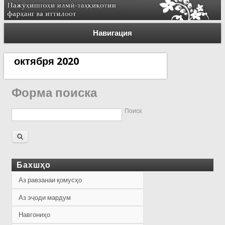
Навигация
октября 2020
Форма поиска
Поиск
Бахшҳо
Аз равзанаи қомусҳо
Аз эҷоди мардум
Навгониҳо