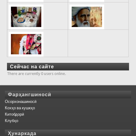
Сейчас на сайте
There are currently 0 users online.
Фарҳангшиносӣ
Осорхонашиносӣ
Кохҳо ва кушкҳо
Китобдорӣ
Клубҳо
Ҳунаркада