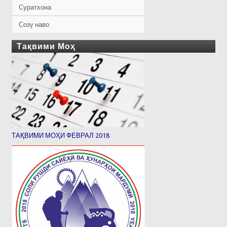
Суратхона
Созу наво
Тақвими Моҳ
ТАҚВИМИ МОҲИ ФЕВРАЛ 2018