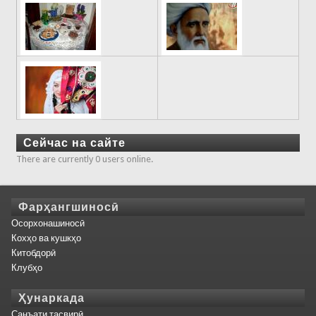
Сейчас на сайте
There are currently 0 users online.
Фарҳангшиносӣ
Осорхонашиносӣ
Кохҳо ва кушкҳо
Китобдорӣ
Клубҳо
Ҳунаркада
Санъати тасвирӣ