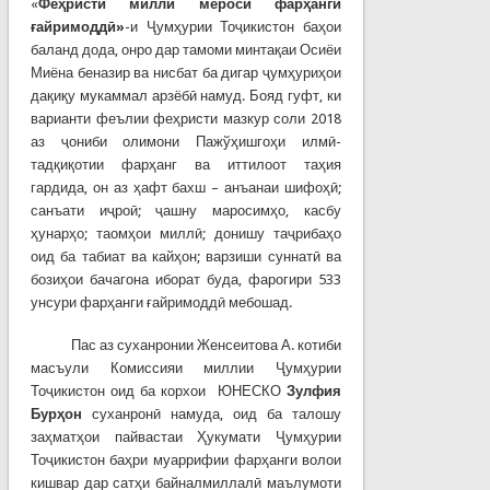
«
Феҳристи милли мероси фарҳанги
ғайримоддӣ»
-и Ҷумҳурии Тоҷикистон баҳои
баланд дода, онро дар тамоми минтақаи Осиёи
Миёна беназир ва нисбат ба дигар ҷумҳуриҳои
дақиқу мукаммал арзёбӣ намуд. Бояд гуфт, ки
варианти феълии феҳристи мазкур соли 2018
аз ҷониби олимони Пажўҳишгоҳи илмӣ-
тадқиқотии фарҳанг ва иттилоот таҳия
гардида, он аз ҳафт бахш – анъанаи шифоҳӣ;
санъати иҷроӣ; ҷашну маросимҳо, касбу
ҳунарҳо; таомҳои миллӣ; донишу таҷрибаҳо
оид ба табиат ва кайҳон; варзиши суннатӣ ва
бозиҳои бачагона иборат буда, фарогири 533
унсури фарҳанги ғайримоддӣ мебошад.
Пас аз суханронии Женсеитова А. котиби
масъули Комиссияи миллии Ҷумҳурии
Тоҷикистон оид ба корхои ЮНЕСКО
Зулфия
Бурҳон
суханронӣ намуда, оид ба талошу
заҳматҳои пайвастаи Ҳукумати Ҷумҳурии
Тоҷикистон баҳри муаррифии фарҳанги волои
кишвар дар сатҳи байналмиллалӣ маълумоти