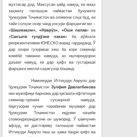
мухтасар дод. Махсусан қайд намуд, ки маҳз
заҳмату талошҳои пайвастаи Ҳукумати
Ҷумҳурии Тоҷикистон ва олимони соҳа буд, ки
тайи солҳои охир чанд унсури фарҳангии мо –
«
Шашмақом», «Наврўз», «Оши палав
» ва
«
Санъати гулдўзии чакан
» ба рўйхати
репрезентативии ЮНЕСКО ворид гардиданд. Ў
дар охири гузориши хеш ба кори семинар
комёбӣ таманно намуда, аз иштирокдорон
даъват намуд, ки дар ҳифз ва густариши
фарҳанги миллӣ саҳмгузор бошанд.
Намояндаи Иттиҳоди Аврупо дар
Ҷумҳурии Тоҷикистон
Зулфия Давлатбекова
низ мувофиқи барнома дар қисмати ифтитоҳии
семинар-тренинг суханронӣ намуда,
баргузории чунин чорабинии муҳимро дар
Ҷумҳурии Тоҷикистон иқдоми наҷиби
созмондиҳандагони он шуморид. Ў ҳамчунин
афзуд, ки дастгириву талошҳои пайвастаи
Иттиҳоди Аврупо пеш аз ҳама баҳри ҳифз ва