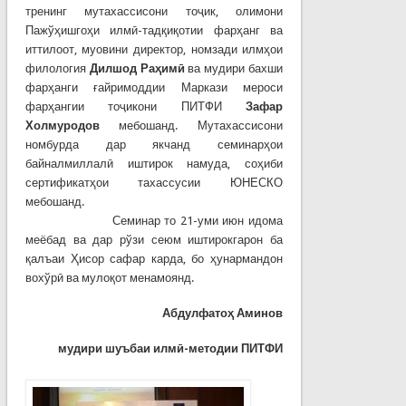
тренинг мутахассисони тоҷик, олимони
Пажўҳишгоҳи илмӣ-тадқиқотии фарҳанг ва
иттилоот, муовини директор, номзади илмҳои
филология
Дилшод Раҳимӣ
ва мудири бахши
фарҳанги ғайримоддии Маркази мероси
фарҳангии тоҷикони ПИТФИ
Зафар
Холмуродов
мебошанд. Мутахассисони
номбурда дар якчанд семинарҳои
байналмиллалӣ иштирок намуда, соҳиби
сертификатҳои тахассусии ЮНЕСКО
мебошанд.
Семинар то 21-уми июн идома
меёбад ва дар рўзи сеюм иштирокгарон ба
қалъаи Ҳисор сафар карда, бо ҳунармандон
вохўрӣ ва мулоқот менамоянд.
Абдулфатоҳ
Аминов
мудири шуъбаи илмӣ-методии ПИТФИ