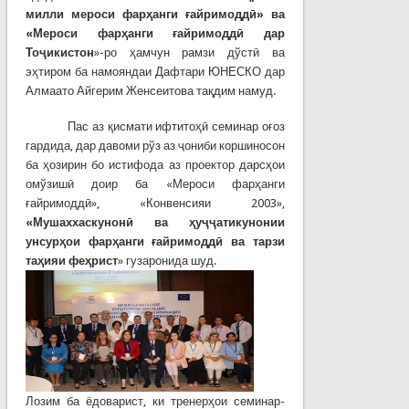
милли мероси фарҳанги ғайримоддӣ» ва
«Мероси фарҳанги ғайримоддӣ дар
Тоҷикистон
»-ро ҳамчун рамзи дўстӣ ва
эҳтиром ба намояндаи Дафтари ЮНЕСКО дар
Алмаато Айгерим Женсеитова тақдим намуд.
Пас аз қисмати ифтитоҳӣ семинар оғоз
гардида, дар давоми рўз аз ҷониби коршиносон
ба ҳозирин бо истифода аз проектор дарсҳои
омўзишӣ доир ба «Мероси фарҳанги
ғайримоддӣ», «Конвенсияи 2003»,
«Мушаххаскунонӣ ва ҳуҷҷатикунонии
унсурҳои фарҳанги ғайримоддӣ ва тарзи
таҳияи феҳрист
» гузаронида шуд.
Лозим ба ёдоварист, ки тренерҳои семинар-