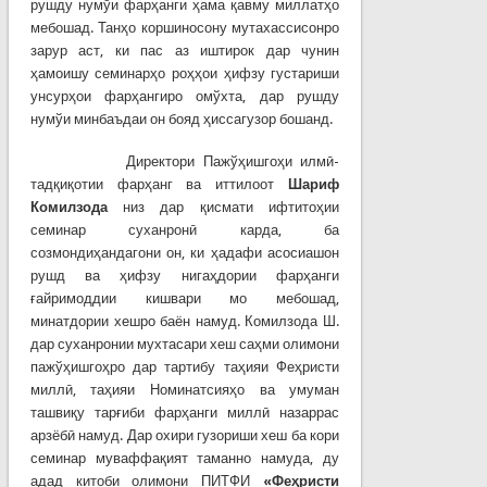
рушду нумўи фарҳанги ҳама қавму миллатҳо
мебошад. Танҳо коршиносону мутахассисонро
зарур аст, ки пас аз иштирок дар чунин
ҳамоишу семинарҳо роҳҳои ҳифзу густариши
унсурҳои фарҳангиро омўхта, дар рушду
нумўи минбаъдаи он бояд ҳиссагузор бошанд.
Директори Пажўҳишгоҳи илмӣ-
тадқиқотии фарҳанг ва иттилоот
Шариф
Комилзода
низ дар қисмати ифтитоҳии
семинар суханронӣ карда, ба
созмондиҳандагони он, ки ҳадафи асосиашон
рушд ва ҳифзу нигаҳдории фарҳанги
ғайримоддии кишвари мо мебошад,
минатдории хешро баён намуд. Комилзода Ш.
дар суханронии мухтасари хеш саҳми олимони
пажўҳишгоҳро дар тартибу таҳияи Феҳристи
миллӣ, таҳияи Номинатсияҳо ва умуман
ташвиқу тарғиби фарҳанги миллӣ назаррас
арзёбӣ намуд. Дар охири гузориши хеш ба кори
семинар муваффақият таманно намуда, ду
адад китоби олимони ПИТФИ
«Феҳристи