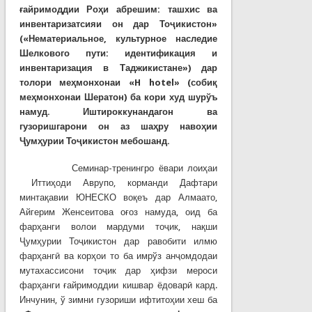
ғайримоддии Роҳи абрешим: ташхис ва
инвентаризатсияи он дар Тоҷикистон»
(«Нематериальное, культурное наследие
Шелкового пути: идентификация и
инвентаризация в Таджикистане») дар
толори меҳмонхонаи «
H
hotel
» (собиқ
меҳмонхонаи Шератон) ба кори худ шурўъ
намуд. Иштироккунандагон ва
гузоришгарони он аз шаҳру навоҳии
Ҷумҳурии Тоҷикистон мебошанд.
Семинар-тренингро ёвари лоиҳаи
Иттиҳоди Аврупо, корманди Дафтари
минтақавии ЮНЕСКО воқеъ дар Алмаато,
Айгерим Женсеитова оғоз намуда, оид ба
фарҳанги волои мардуми тоҷик, нақши
Ҷумҳурии Тоҷикистон дар равобити илмю
фарҳангӣ ва корҳои то ба имрўз анҷомдодаи
мутахассисони тоҷик дар ҳифзи мероси
фарҳанги ғайримоддии кишвар ёдоварӣ кард.
Инчунин, ў зимни гузориши ифтитоҳии хеш ба