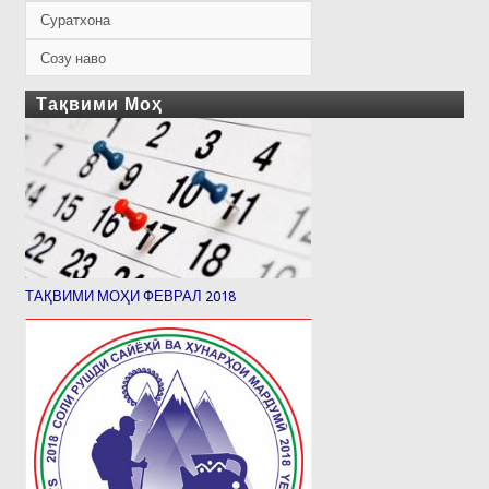
Суратхона
Созу наво
Тақвими Моҳ
ТАҚВИМИ МОҲИ ФЕВРАЛ 2018