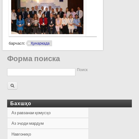
барчасп:
Ҳунаркада
Форма поиска
Поиск
Бахшҳо
Аз равзанаи қомусҳо
Аз эҷоди мардум
Навгониҳо