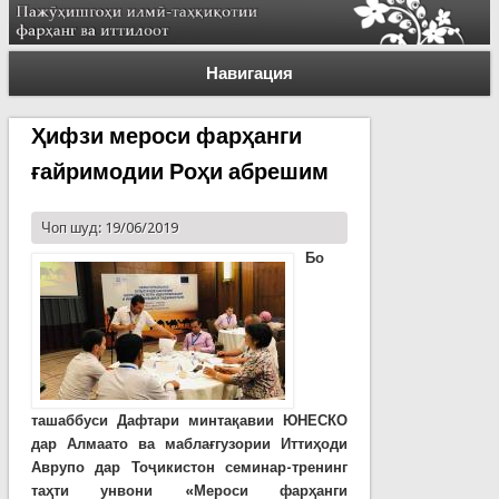
Навигация
Ҳифзи мероси фарҳанги
ғайримодии Роҳи абрешим
Чоп шуд: 19/06/2019
Бо
ташаббуси Дафтари минтақавии ЮНЕСКО
дар Алмаато ва маблағгузории Иттиҳоди
Аврупо дар Тоҷикистон семинар-тренинг
таҳти унвони «Мероси фарҳанги