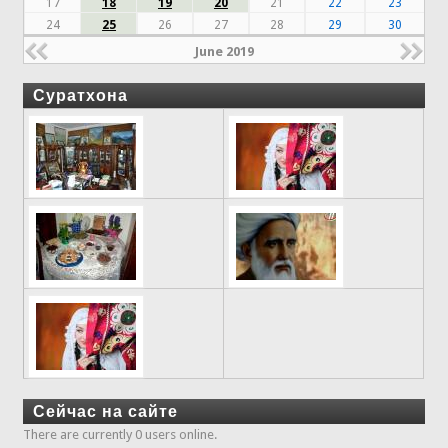
17
18
19
20
21
22
23
24
25
26
27
28
29
30
June 2019
Суратхона
Сейчас на сайте
There are currently 0 users online.