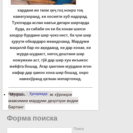
кардани ин таом ҳеҷ гоҳ нонро тоқ
намегузоранд, ки хосияти хуб надорад.
Тухпгарда аслан навъи дигари ширгарда
буда, аз сабаби он ки ба хонаи шахси
азодор бурдани шир ҷоиз нест, ба ҷои шир
қурути обкардаро меандозанд. Мардуми
маҳаллӣ бар он ақидаанд, ки дар хонае, ки
мурда шудааст, нигоҳ доштани шир
номумкин аст, гўё дар шир хун инъикос
меёфта бошад. Агар ҳангоми мурдани ягон
нафар дар ҳамон хона шир бошад, онро
намехўранд ҳатман мепартоянд.
барчасп:
Ҳунаркада
Муфассалтар
о Баъзе хўрокҳои
мавсимии мардуми деҳотҳои водии
Бартанг
Форма поиска
Поиск