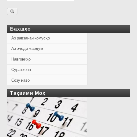
Бахшҳо
Аз равзанаи қомусҳо
Аз эҷоди мардум
Навгониҳо
Суратхона
Созу наво
Тақвими Моҳ