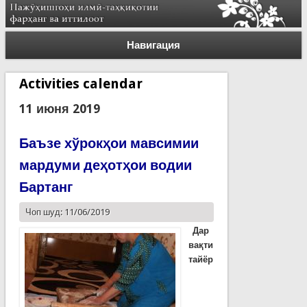
Навигация
Activities calendar
11 июня 2019
Баъзе хўрокҳои мавсимии
мардуми деҳотҳои водии
Бартанг
Чоп шуд: 11/06/2019
Дар
вақти
тайёр