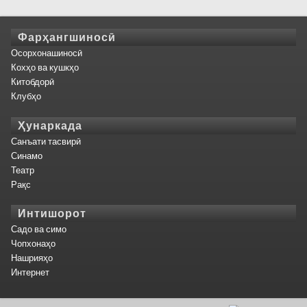
Фарҳангшиносӣ
Осорхонашиносӣ
Кохҳо ва кушкҳо
Китобдорӣ
Клубҳо
Ҳунаркада
Санъати тасвирӣ
Синамо
Театр
Рақс
Интишорот
Садо ва симо
Чопхонаҳо
Нашрияҳо
Интернет