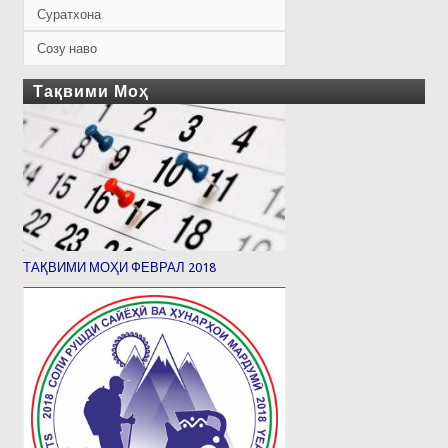
Суратхона
Созу наво
Тақвими Моҳ
ТАҚВИМИ МОҲИ ФЕВРАЛ 2018