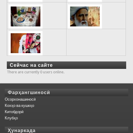
Сейчас на сайте
There are currently 0 users online.
Фарҳангшиносӣ
Осорхонашиносӣ
Кохҳо ва кушкҳо
Китобдорӣ
Клубҳо
Ҳунаркада