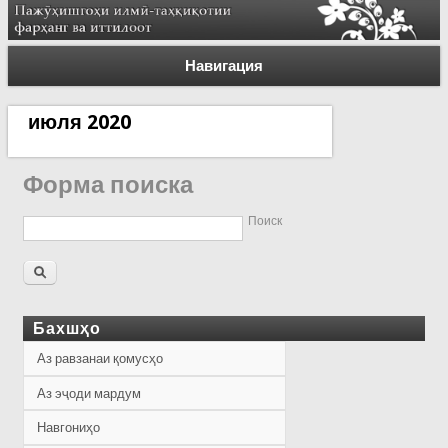
Навигация
июля 2020
Форма поиска
Поиск
Бахшҳо
Аз равзанаи қомусҳо
Аз эҷоди мардум
Навгониҳо