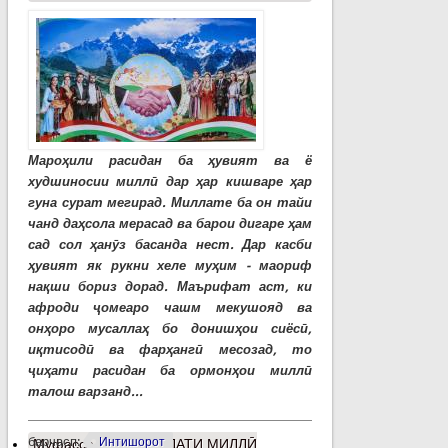
Мароҳили расидан ба ҳувият ва ё
худшиносии миллӣ дар ҳар кишваре ҳар
гуна сурат мегирад. Миллате ба он тайи
чанд даҳсола мерасад ва барои дигаре ҳам
сад сол ҳанӯз басанда нест. Дар касби
ҳувият як рукни хеле муҳим - маориф
нақши бориз дорад. Маърифат аст, ки
афроди ҷомеаро чашм мекушояд ва
онҳоро мусаллаҳ бо донишҳои сиёсӣ,
иқтисодӣ ва фарҳангӣ месозад, то
ҷиҳати расидан ба ормонҳои миллӣ
талош варзанд...
барчасп:
Интишорот
Муфассалтар
о ВАҲДАТИ МИЛЛӢ