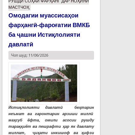
РУШДИ СОҲАИ ФАРҲАНГ ДАР НОҲИЯИ
МАСТЧОҲ
Омодагии муассисаҳои
фарҳангӣ-фароғатии ВМКБ
ба ҷашни Истиқлолияти
давлатӣ
Чоп шуд: 11/06/2026
Истиқлолияти давлатӣ беҳтарин
неъмат ва гаронтарин арзиши миллӣ
маҳсуб ёфта, омили асосии рушду
тараққиёт ва пешрафти ҳар як давлату
миллат, ҷиҳати инкишоф ва ҳифзи