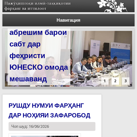
Силсилаи
ёдгориҳои роҳи
Навигация
абрешим барои
сабт дар
феҳристи
ЮНЕСКО омода
мешаванд
1
2
3
РУШДУ НУМУИ ФАРҲАНГ
ДАР НОҲИЯИ ЗАФАРОБОД
Чоп шуд: 16/06/2026