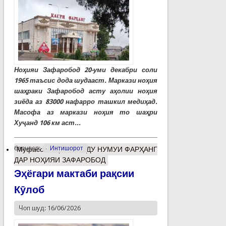
Ноҳияи Зафаробод 20-уми декабри соли
1965 таъсис дода шудааст. Маркази ноҳия
шаҳраки Зафаробод асту аҳолии ноҳия
зиёда аз 83000 нафарро ташкил медиҳад.
Масофа аз маркази ноҳия то шаҳри
Хуҷанд 106 км аст...
барчасп:
Интишорот
Муфассалтар
о РУШДУ НУМУИ ФАРҲАНГ
ДАР НОҲИЯИ ЗАФАРОБОД
Эҳёгари мактаби рақсии
Кӯлоб
Чоп шуд: 16/06/2026