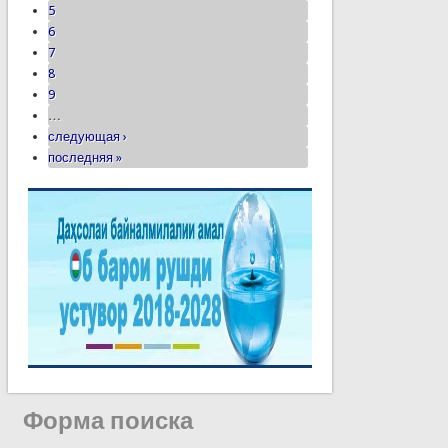
5
6
7
8
9
…
следующая ›
последняя »
Форма поиска