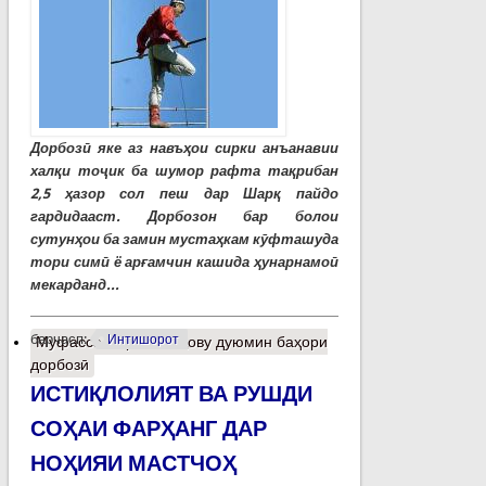
Дорбозӣ яке аз навъҳои сирки анъанавии
халқи тоҷик ба шумор рафта тақрибан
2,5 ҳазор сол пеш дар Шарқ пайдо
гардидааст. Дорбозон бар болои
сутунҳои ба замин мустаҳкам кӯфташуда
тори симӣ ё арғамчин кашида ҳунарнамоӣ
мекарданд...
барчасп:
Интишорот
Муфассалтар
о Панҷову дуюмин баҳори
дорбозӣ
ИСТИҚЛОЛИЯТ ВА РУШДИ
СОҲАИ ФАРҲАНГ ДАР
НОҲИЯИ МАСТЧОҲ