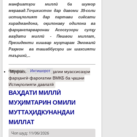
манфиатҳои миллӣ ба шумор
меравад.Тоҷикистон дар давоми 35-соли
истиқлолият дар партави сиёсати
хирадмандона, оқилонаву одилона ва
фарҳангпарваронаи Асосгузори сулҳу
ваҳдати миллӣ - Пешвои миллат,
Президенти кишвар муҳтарам Эмомалӣ
Раҳмон ва ташаббусҳои ин шахсияти
таърихӣ,..
барчасп:
Интишорот
Муфассалтар
о Омодагии муассисаҳои
фарҳангӣ-фароғатии ВМКБ ба ҷашни
Истиқлолияти давлатӣ
ВАҲДАТИ МИЛЛӢ
МУҲИМТАРИН ОМИЛИ
МУТТАҲИДКУНАНДАИ
МИЛЛАТ
Чоп шуд: 11/06/2026