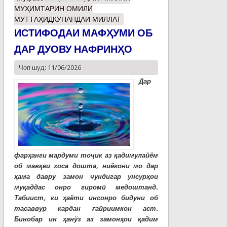
МУҲИМТАРИН ОМИЛИ
МУТТАҲИДКУНАНДАИ МИЛЛАТ
ИСТИФОДАИ МАФҲУМИ ОБ
ДАР ДУОВУ НАФРИНҲО
Чоп шуд: 11/06/2026
Дар
фарҳанги мардуми тоҷик аз қадимулайём
об мавқеи хоса дошта, ниёгони мо дар
ҳама давру замон чундигар унсурҳои
муқаддас онро гиромӣ медоштанд.
Табиист, ки ҳаёти инсонро бидуни об
тасаввур кардан ғайриимкон аст.
Бинобар ин ҳанўз аз замонҳои қадим