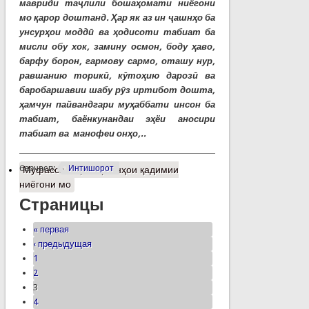
мавриди таҷлили бошаҳомати ниёгони
мо қарор доштанд. Ҳар як аз ин ҷашнҳо ба
унсурҳои моддӣ ва ҳодисоти табиат ба
мисли обу хок, замину осмон, боду ҳаво,
барфу борон, гармову сармо, оташу нур,
равшанию торикӣ, кӯтоҳию дарозӣ ва
баробаршавии шабу рӯз иртибот дошта,
ҳамчун пайвандгари муҳаббати инсон ба
табиат, баёнкунандаи эҳёи аносири
табиат ва манофеи онҳо,..
барчасп:
Интишорот
Муфассалтар
о Ҷашнҳои қадимии
ниёгони мо
Страницы
« первая
‹ предыдущая
1
2
3
4