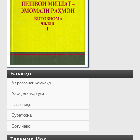
Бахшҳо
Аз равзанаи қомусҳо
Аз эҷоди мардум
Навгониҳо
Суратхона
Созу наво
Тақвими Моҳ