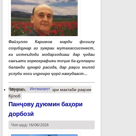
Файзулло Каримов марди фозилу
соҳибҳунар аз зумраи мутахассисонест,
ки истеъдоди модарзодиаш дар ҷодаи
санъати хореографияи тоҷик ба қуллаҳои
баланди ҳунарӣ расида, дар рақси миллӣ
услуби хоси иҷроиро ҷорӣ намудааст...
барчасп:
Интишорот
Муфассалтар
о Эҳёгари мактаби рақсии
Кӯлоб
Панҷову дуюмин баҳори
дорбозӣ
Чоп шуд: 16/06/2026