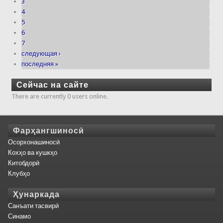
3
4
5
6
7
следующая ›
последняя »
Сейчас на сайте
There are currently 0 users online.
Фарҳангшиносӣ
Осорхонашиносӣ
Кохҳо ва кушкҳо
Китобдорӣ
Клубҳо
Ҳунаркада
Санъати тасвирӣ
Синамо