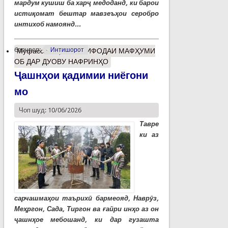
мардум кушиш ба харҷ медоданд, ки барои
истиқомат бештар мавзеъҳои серобро
интихоб намоянд...
барчасп:
Интишорот
Муфассалтар
о ИСТИФОДАИ МАФҲУМИ
ОБ ДАР ДУОВУ НАФРИНҲО
Ҷашнҳои қадимии ниёгони
мо
Чоп шуд: 10/06/2026
Тавре
ки аз
сарчашмаҳои таърихӣ бармеояд, Наврӯз,
Меҳргон, Сада, Тиргон ва ғайри инҳо аз он
ҷашнҳое мебошанд, ки дар гузашта