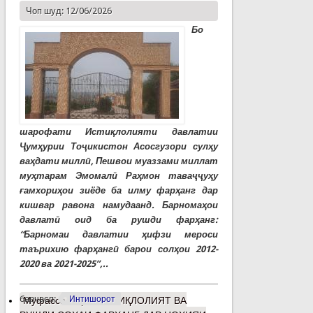
Чоп шуд: 12/06/2026
Бо
шарофати Истиқлолияти давлатии
Ҷумҳурии Тоҷикистон Асосгузори сулҳу
ваҳдати миллӣ, Пешвои муаззами миллат
муҳтарам Эмомалӣ Раҳмон таваҷҷуҳу
ғамхориҳои зиёде ба илму фарҳанг дар
кишвар равона намудаанд. Барномаҳои
давлатӣ оид ба рушди фарҳанг:
“Барномаи давлатии ҳифзи мероси
таърихию фарҳангӣ барои солҳои 2012-
2020 ва 2021-2025”,..
барчасп:
Интишорот
Муфассалтар
о ИСТИҚЛОЛИЯТ ВА