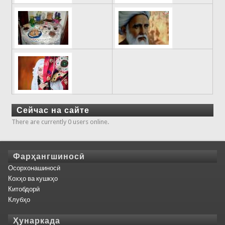
Сейчас на сайте
There are currently 0 users online.
Фарҳангшиносӣ
Осорхонашиносӣ
Кохҳо ва кушкҳо
Китобдорӣ
Клубҳо
Ҳунаркада