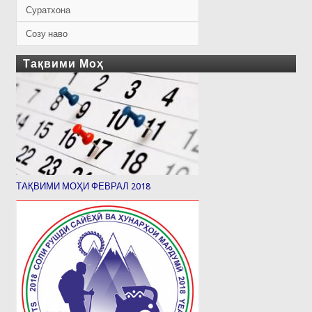
Суратхона
Созу наво
Тақвими Моҳ
ТАҚВИМИ МОҲИ ФЕВРАЛ 2018