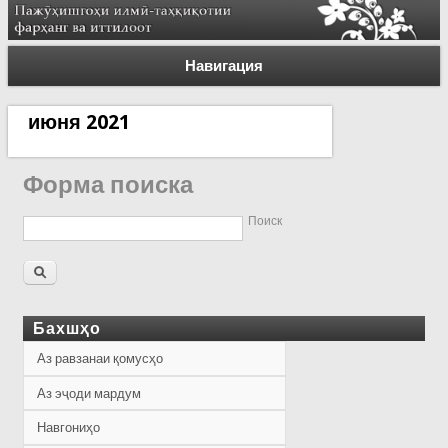
Навигация
июня 2021
Форма поиска
Поиск
Бахшҳо
Аз равзанаи қомусҳо
Аз эҷоди мардум
Навгониҳо