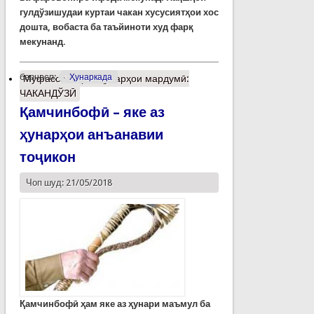
гулдўзишудаи куртаи чакан хусусиятҳои хос
дошта, вобаста ба таъйиноти худ фарқ
мекунанд.
барчасп:
Ҳунаркада
Муфассалтар
о Ҳунарҳои мардумӣ:
ЧАКАНДЎЗӢ
Қамчинбофӣ – яке аз
ҳунарҳои анъанавии
тоҷикон
Чоп шуд: 21/05/2018
Қамчинбофӣ
ҳам яке аз ҳунари маъмул ба