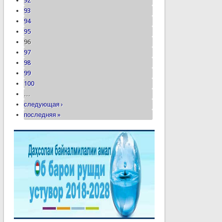
92
93
94
95
96
97
98
99
100
…
следующая ›
последняя »