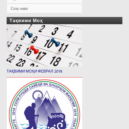
Созу наво
Тақвими Моҳ
ТАҚВИМИ МОҲИ ФЕВРАЛ 2018