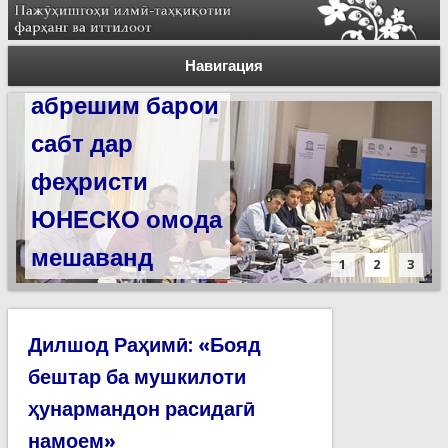
Силсилаи
ёдгориҳои роҳи
Навигация
абрешим барои
сабт дар
феҳристи
ЮНЕСКО омода
мешаванд
1
2
3
Дилшод Раҳимӣ: «Бояд
бештар ба мушкилоти
ҳунармандон расидагӣ
намоем»