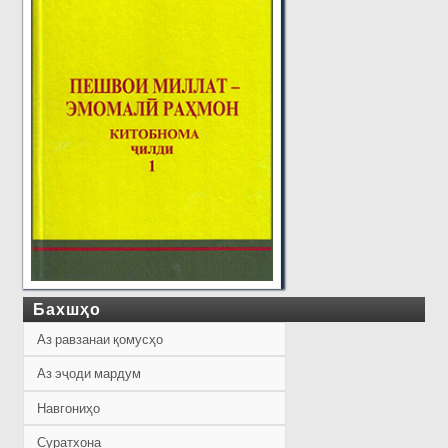
Бахшҳо
Аз равзанаи қомусҳо
Аз эҷоди мардум
Навгониҳо
Суратхона