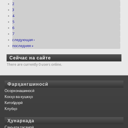
2
3
4
5
6
7
следующая ›
последняя »
Сейчас на сайте
There are currently 0 users online.
Фарҳангшиносӣ
Осорхонашиносӣ
Кохҳо ва кушкҳо
Китобдорӣ
Клубҳо
Ҳунаркада
Санъати тасвирӣ