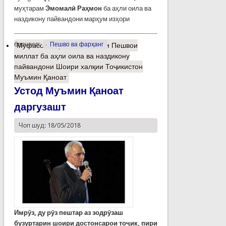
муҳтарам
Эмомалӣ Раҳмон
ба аҳли оила ва
наздикону пайвандони марҳум изҳори
барчасп:
Пешво ва фарҳанг
Муфассалтар
о Тасаллияти Пешвои
миллат ба аҳли оила ва наздикону
пайвандони Шоири халқии Тоҷикистон
Муъмин Қаноат
Устод Муъмин Қаноат
даргузашт
Чоп шуд: 18/05/2018
Имрӯз, ду рӯз пештар аз зодрӯзаш
бузуртарин шоири достонсарои тоҷик, пири