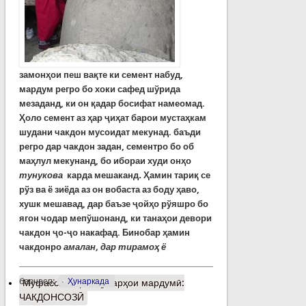
замонҳои
пеш
вақте
ки
семент
набуд
,
мардум
регро
бо
хоки
сафед
шўрида
мезаданд
,
ки
он
қадар
босифат
намеомад
.
Ҳоло семент аз ҳар ҷиҳат барои мустаҳкам
шудани чакдон мусоидат мекунад. баъди
регро дар чакдон задан, сементро бо об
маҳлул мекунанд, бо ибораи худи онҳо
тунукова
карда мешаканд
.
Ҳамин тариқ се
рўз ва ё зиёда аз он вобаста аз боду ҳаво,
хушк мешавад, дар баъзе ҷойҳо рўяшро бо
ягон чодар мепўшонанд, ки танаҳои девори
чакдон ҷо-ҷо накафад. Бинобар ҳамин
чакдонро
амалан,
дар тирамо
ҳ
ё
барчасп:
Ҳунаркада
Муфассалтар
о Ҳунарҳои мардумӣ:
ЧАКДОНСОЗӢ