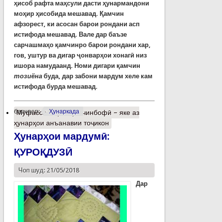
ҳисоб рафта маҳсули дасти ҳунармандони
моҳир ҳисобида мешавад. Қамчин
афзорест, ки асосан барои рондани асп
истифода мешавад. Вале дар баъзе
сарчашмаҳо қамчинро барои рондани хар,
гов, уштур ва дигар ҷонварҳои хонагӣ низ
ишора намудаанд. Номи дигари қамчин
тозиёна
буда, дар забони мардум хеле кам
истифода бурда мешавад.
барчасп:
Ҳунаркада
Муфассалтар
о Қамчинбофӣ – яке аз
ҳунарҳои анъанавии тоҷикон
Ҳунарҳои мардумӣ:
ҚУРОҚДУЗӢ
Чоп шуд: 21/05/2018
Дар