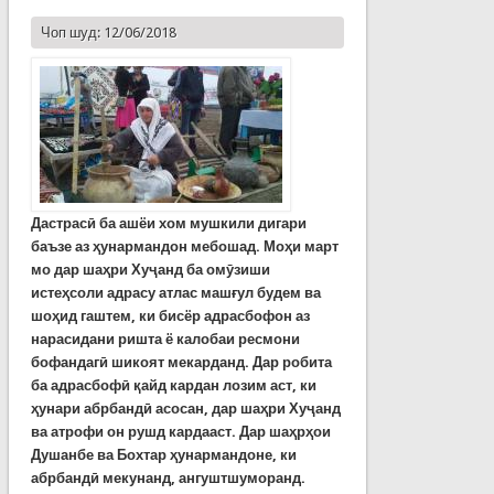
Чоп шуд: 12/06/2018
Дастрасӣ ба ашёи хом мушкили дигари
баъзе аз ҳунармандон мебошад. Моҳи март
мо дар шаҳри Хуҷанд ба омӯзиши
истеҳсоли адрасу атлас машғул будем ва
шоҳид гаштем, ки бисёр адрасбофон аз
нарасидани ришта ё калобаи ресмони
бофандагӣ шикоят мекарданд. Дар робита
ба адрасбофӣ қайд кардан лозим аст, ки
ҳунари абрбандӣ асосан, дар шаҳри Хуҷанд
ва атрофи он рушд кардааст. Дар шаҳрҳои
Душанбе ва Бохтар ҳунармандоне, ки
абрбандӣ мекунанд, ангуштшуморанд.