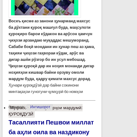
Восеъ қисме аз занони ҳунарманд махсус
ба дўхтани қуроқ машғул буда, маҳсулоти
қуроқиро барои кўдакон ва арўсон ҳамчун
ҷиҳози арзандаю муқаддас мешуморанд.
Сабаби боқӣ мондани ин ҳунар пеш аз ҳама,
таҳияи ҷиҳози гаҳвораи кўдак, арўс ва
дигар ашёи рўзгор бо ин усул мебошад.
Ҷиҳози қуроқӣ дар ин ноҳия монанди дигар
ноҳияҳои кишвар баёни орзуву омоли
мардум буда, қадру қимати махсус дорад.
Ҳунари қуроқдўзӣ дар байни сокинони
минтақаҳои гуногуни ҷумҳурӣ бо номҳои
барчасп:
Интишорот
Муфассалтар
о Ҳунарҳои мардумӣ:
ҚУРОҚДУЗӢ
Тасаллияти Пешвои миллат
ба аҳли оила ва наздикону