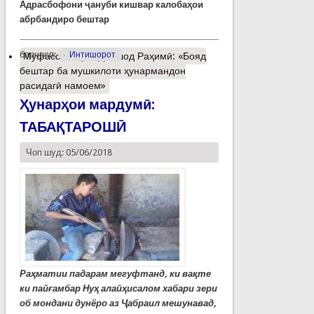
Адрасбофони ҷануби кишвар калобаҳои
абрбандиро бештар
барчасп:
Интишорот
Муфассалтар
о Дилшод Раҳимӣ: «Бояд
бештар ба мушкилоти ҳунармандон
расидагӣ намоем»
Ҳунарҳои мардумӣ:
ТАБАҚТАРОШӢ
Чоп шуд: 05/06/2018
Раҳматии падарам мегуфтанд, ки вақте
ки пайғамбар Нуҳ алайҳисалом хабари зери
об мондани дунёро аз Ҷабраил мешунавад,