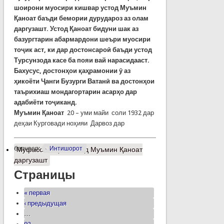
шоирони муосири кишвар устод Муъмин
Қаноат баъди бемории дурудароз аз олам
даргузашт. Устод Қаноат бидуни шак аз
базургтарин абармардони шеъри муосири
тоҷик аст, ки дар достонсароӣ баъди устод
Турсунзода касе ба пояи вай нарасидааст.
Бахусус, достонҳои қаҳрамонии ӯ аз
ҳикоёти Ҷанги Бузурги Ватанӣ ва достонҳои
таърихиаш мондагортарин асарҳо дар
адабиёти тоҷиканд.
Муъмин Қаноат
20 – уми майи соли 1932 дар
деҳаи Курговади ноҳияи Дарвоз дар
барчасп:
Интишорот
Муфассалтар
о Устод Муъмин Қаноат
даргузашт
Страницы
« первая
‹ предыдущая
…