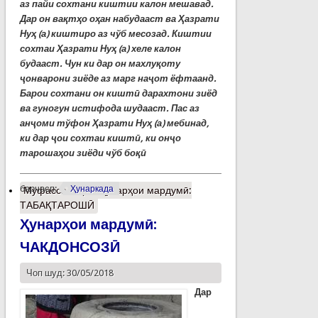
аз пайи сохтани киштии калон мешавад.
Дар он вақтҳо оҳан набудааст ва Ҳазрати
Нуҳ (а) киштиро аз чўб месозад. Киштии
сохтаи Ҳазрати Нуҳ (а) хеле калон
будааст. Чун ки дар он махлуқоту
ҷонварони зиёде аз марг наҷот ёфтаанд.
Барои сохтани он киштӣ дарахтони зиёд
ва гуногун истифода шудааст. Пас аз
анҷоми тўфон Ҳазрати Нуҳ (а) мебинад,
ки дар ҷои сохтаи киштӣ, ки онҷо
тарошаҳои зиёди чўб боқӣ
барчасп:
Ҳунаркада
Муфассалтар
о Ҳунарҳои мардумӣ:
ТАБАҚТАРОШӢ
Ҳунарҳои мардумӣ:
ЧАКДОНСОЗӢ
Чоп шуд: 30/05/2018
Дар