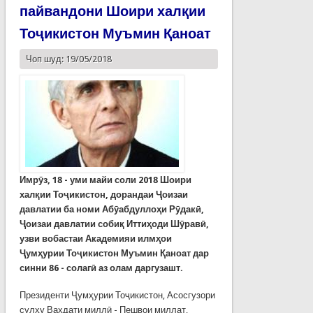
пайвандони Шоири халқии
Тоҷикистон Муъмин Қаноат
Чоп шуд: 19/05/2018
Имрӯз, 18 - уми майи соли 2018 Шоири
халқии Тоҷикистон, дорандаи Ҷоизаи
давлатии ба номи Абӯабдуллоҳи Рӯдакӣ,
Ҷоизаи давлатии собиқ Иттиҳоди Шӯравӣ,
узви вобастаи Академияи илмҳои
Ҷумҳурии Тоҷикистон Муъмин Қаноат дар
синни 86 - солагӣ аз олам даргузашт.
Президенти Ҷумҳурии Тоҷикистон, Асосгузори
сулҳу Ваҳдати миллӣ - Пешвои миллат,