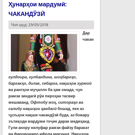
Ҳунарҳои мардумӣ:
ЧАКАНДЎЗӢ
Чоп шуд: 29/05/2018
Дар
чакан
гулдоира, гулбандина, шоҳбаргҳо,
баргакҳо, дилак, себарга,
нақшҳои
хурмоӣ
ва рангҳои муҷалло ба ҳам омада, чун
рамзи зиндагӣ рўи пироҳан тасвир
мешаванд.
Офтобу моҳ, ситораҳо ва
салибу нақшҳои ҳандасӣ
бошад, яке аз
ҷузъҳои нақши чакандўзӣ буда, аз бовару
эътиқоди мардуми тоҷик дарак медиҳанд.
Гули анору нилуфар рамзи файзу баракат
ва фаровониро ифода мекунад. Нақшҳои