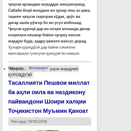
ҷиҳози арзандаю муқаддас мешуморанд.
Сабаби боқӣ мондани ин ҳунар пеш аз ҳама,
таҳияи ҷиҳози гаҳвораи кўдак, арўс ва
дигар ашёи рўзгор бо ин усул мебошад.
Ҷиҳози қуроқӣ дар ин ноҳия монанди дигар
ноҳияҳои кишвар баёни орзуву омоли
мардум буда, қадру қимати махсус дорад.
Ҳунари қуроқдўзӣ дар байни сокинони
минтақаҳои гуногуни ҷумҳурӣ бо номҳои
барчасп:
Интишорот
Муфассалтар
о Ҳунарҳои мардумӣ:
ҚУРОҚДУЗӢ
Тасаллияти Пешвои миллат
ба аҳли оила ва наздикону
пайвандони Шоири халқии
Тоҷикистон Муъмин Қаноат
Чоп шуд: 19/05/2018