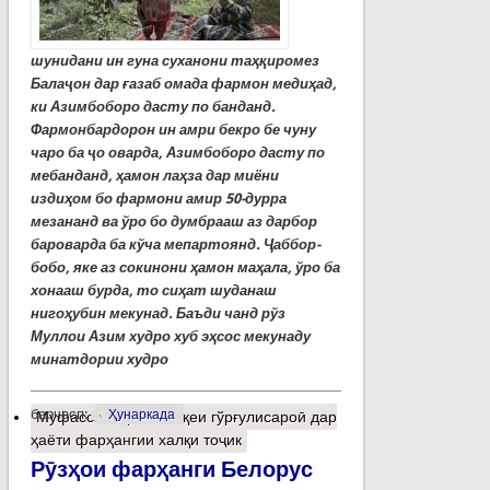
шунидани ин гуна суханони таҳқиромез
Балаҷон дар ғазаб омада фармон медиҳад,
ки Азимбоборо дасту по банданд.
Фармонбардорон ин амри бекро бе чуну
чаро ба ҷо оварда, Азимбоборо дасту по
мебанданд, ҳамон лаҳза дар миёни
издиҳом бо фармони амир 50-дурра
мезананд ва ўро бо думбрааш аз дарбор
бароварда ба кўча мепартоянд. Ҷаббор-
бобо, яке аз сокинони ҳамон маҳала, ўро ба
хонааш бурда
,
то сиҳат шуданаш
нигоҳубин мекунад. Баъди чанд рўз
Муллои Азим худро хуб эҳсос мекунаду
минатдории худро
барчасп:
Ҳунаркада
Муфассалтар
о Мавқеи гўрғулисароӣ дар
ҳаёти фарҳангии халқи тоҷик
Рӯзҳои фарҳанги Белорус