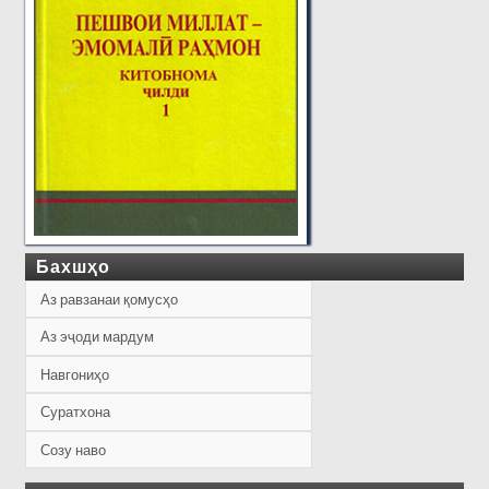
Бахшҳо
Аз равзанаи қомусҳо
Аз эҷоди мардум
Навгониҳо
Суратхона
Созу наво