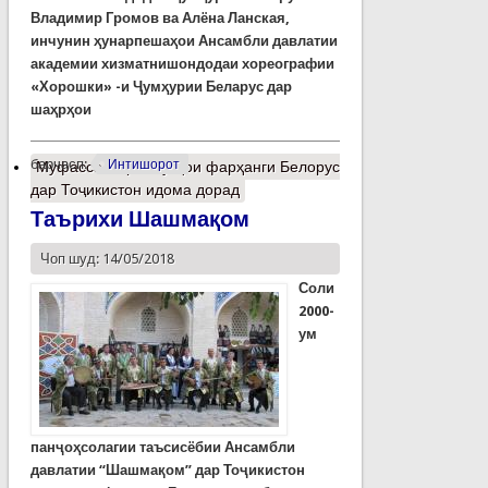
Владимир Громов ва Алёна Ланская,
инчунин ҳунарпешаҳои Ансамбли давлатии
академии хизматнишондодаи хореографии
«Хорошки» -и Ҷумҳурии Беларус дар
шаҳрҳои
барчасп:
Интишорот
Муфассалтар
о Рӯзҳои фарҳанги Белорус
дар Тоҷикистон идома дорад
Таърихи Шашмақом
Чоп шуд: 14/05/2018
Соли
2000-
ум
панҷоҳсолагии таъсисёбии Ансамбли
давлатии “Шашмақом” дар Тоҷикистон