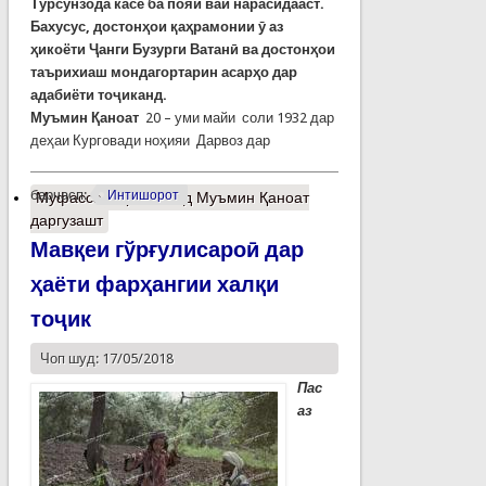
Турсунзода касе ба пояи вай нарасидааст.
Бахусус, достонҳои қаҳрамонии ӯ аз
ҳикоёти Ҷанги Бузурги Ватанӣ ва достонҳои
таърихиаш мондагортарин асарҳо дар
адабиёти тоҷиканд.
Муъмин Қаноат
20 – уми майи соли 1932 дар
деҳаи Курговади ноҳияи Дарвоз дар
барчасп:
Интишорот
Муфассалтар
о Устод Муъмин Қаноат
даргузашт
Мавқеи гўрғулисароӣ дар
ҳаёти фарҳангии халқи
тоҷик
Чоп шуд: 17/05/2018
Пас
аз