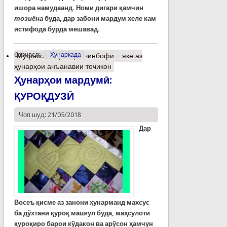
ишора намудаанд. Номи дигари қамчин
тозиёна
буда, дар забони мардум хеле кам
истифода бурда мешавад.
барчасп:
Ҳунаркада
Муфассалтар
о Қамчинбофӣ – яке аз
ҳунарҳои анъанавии тоҷикон
Ҳунарҳои мардумӣ:
ҚУРОҚДУЗӢ
Чоп шуд: 21/05/2018
Дар
Восеъ қисме аз занони ҳунарманд махсус
ба дўхтани қуроқ машғул буда, маҳсулоти
қуроқиро барои кўдакон ва арўсон ҳамчун