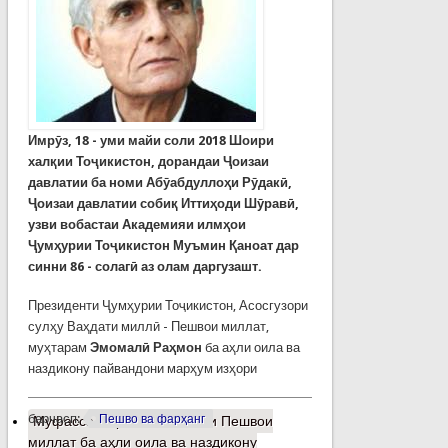
Имрӯз, 18 - уми майи соли 2018 Шоири
халқии Тоҷикистон, дорандаи Ҷоизаи
давлатии ба номи Абӯабдуллоҳи Рӯдакӣ,
Ҷоизаи давлатии собиқ Иттиҳоди Шӯравӣ,
узви вобастаи Академияи илмҳои
Ҷумҳурии Тоҷикистон Муъмин Қаноат дар
синни 86 - солагӣ аз олам даргузашт.
Президенти Ҷумҳурии Тоҷикистон, Асосгузори
сулҳу Ваҳдати миллӣ - Пешвои миллат,
муҳтарам
Эмомалӣ Раҳмон
ба аҳли оила ва
наздикону пайвандони марҳум изҳори
барчасп:
Пешво ва фарҳанг
Муфассалтар
о Тасаллияти Пешвои
миллат ба аҳли оила ва наздикону