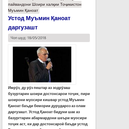
пайвандони Шоири халқии Тоҷикистон
Муъмин Қаноат
Устод Муъмин Қаноат
даргузашт
Чоп шуд: 18/05/2018
Имрӯз, ду рӯз пештар аз зодрӯзаш
бузуртарин шоири достонсарои тоҷик, пири
шоирони муосири кишвар устод Муъмин
Қаноат баъди бемории дурудароз аз олам
даргузашт. Устод Қаноат бидуни шак аз
базургтарин абармардони шеъри муосири
тоҷик аст, ки дар достонсароӣ баъди устод