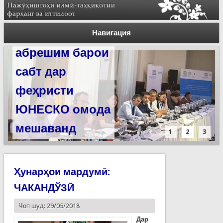
Силсилаи
ёдгориҳои роҳи
Навигация
абрешим барои
сабт дар
феҳристи
ЮНЕСКО омода
мешаванд
1
2
3
Ҳунарҳои мардумӣ:
ЧАКАНДЎЗӢ
Чоп шуд: 29/05/2018
Дар