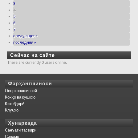
3
4
5
6
7
следующая ›
последняя »
Сейчас на сайте
There are currently 0 users online.
Фарҳангшиносӣ
Осорхонашиносӣ
Кохҳо ва кушкҳо
Китобдорӣ
Клубҳо
Ҳунаркада
Санъати тасвирӣ
Синамо