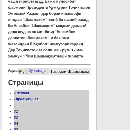
ҷашн гирифта шуд. Ба ин муносибат
фармони Президенти Ҷумҳурии Тоҷикистон
Эмомалӣ Раҳмон дар бораи инкишофи
ояндаи “Шашмақом”-хонӣ ба тасвиб расид.
Ба Ансабли “Шашмақом” мақоми давлатӣ
дода шуд ва он минбаъд “Ансамбли
давлатии Шашмақом”-и ба номи
Фазлиддин Шаҳобов” номгузорӣ гардид.
Дар Тоҷикистон аз соли 2002 рўзи 12 май
ҳамчун “Рўзи Шашмақом”ҷашн гирифта
барчасп:
Ҳунаркада
Муфассалтар
о Таърихи Шашмақом
Страницы
« первая
‹ предыдущая
…
92
93
94
95