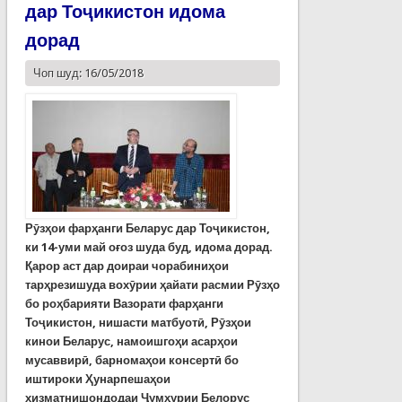
дар Тоҷикистон идома
дорад
Чоп шуд: 16/05/2018
Рӯзҳои фарҳанги Беларус дар Тоҷикистон,
ки 14-уми май оғоз шуда буд, идома дорад.
Қарор аст дар доираи чорабиниҳои
тарҳрезишуда вохӯрии ҳайати расмии Рӯзҳо
бо роҳбарияти Вазорати фарҳанги
Тоҷикистон, нишасти матбуотӣ, Рӯзҳои
кинои Беларус, намоишгоҳи асарҳои
мусаввирӣ, барномаҳои консертӣ бо
иштироки Ҳунарпешаҳои
хизматнишондодаи Ҷумҳурии Белорус