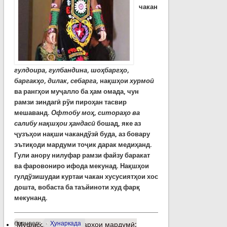
чакан
гулдоира, гулбандина, шоҳбаргҳо,
баргакҳо, дилак, себарга,
нақшҳои
хурмоӣ
ва рангҳои муҷалло ба ҳам омада, чун
рамзи зиндагӣ рўи пироҳан тасвир
мешаванд.
Офтобу моҳ, ситораҳо ва
салибу нақшҳои ҳандасӣ
бошад, яке аз
ҷузъҳои нақши чакандўзӣ буда, аз бовару
эътиқоди мардуми тоҷик дарак медиҳанд.
Гули анору нилуфар рамзи файзу баракат
ва фаровониро ифода мекунад. Нақшҳои
гулдўзишудаи куртаи чакан хусусиятҳои хос
дошта, вобаста ба таъйиноти худ фарқ
мекунанд.
барчасп:
Ҳунаркада
Муфассалтар
о Ҳунарҳои мардумӣ: