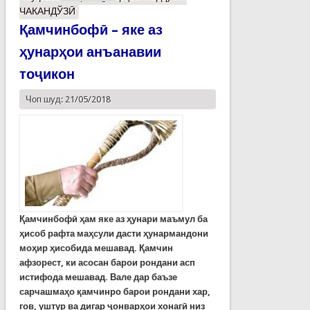
ЧАКАНДЎЗӢ
Қамчинбофӣ – яке аз
ҳунарҳои анъанавии
тоҷикон
Чоп шуд: 21/05/2018
Қамчинбофӣ
ҳам яке аз ҳунари маъмул ба
ҳисоб рафта маҳсули дасти ҳунармандони
моҳир ҳисобида мешавад. Қамчин
афзорест, ки асосан барои рондани асп
истифода мешавад. Вале дар баъзе
сарчашмаҳо қамчинро барои рондани хар,
гов, уштур ва дигар ҷонварҳои хонагӣ низ