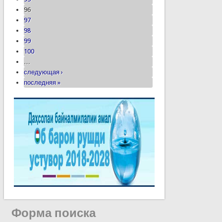
96
97
98
99
100
…
следующая ›
последняя »
Форма поиска