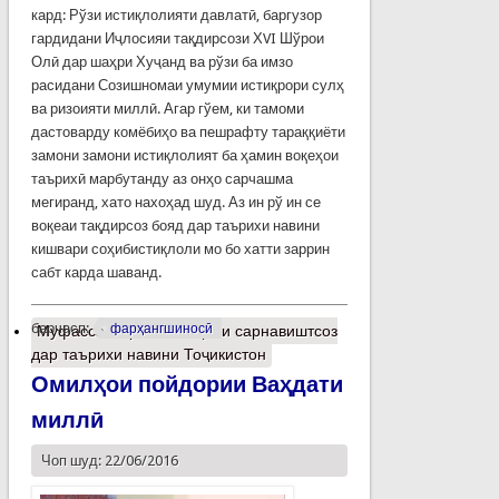
кард: Рўзи истиқлолияти давлатӣ, баргузор
гардидани Иҷлосияи тақдирсози ХVI Шўрои
Олӣ дар шаҳри Хуҷанд ва рўзи ба имзо
расидани Созишномаи умумии истиқрори сулҳ
ва ризоияти миллӣ. Агар гўем, ки тамоми
дастоварду комёбиҳо ва пешрафту тараққиёти
замони замони истиқлолият ба ҳамин воқеҳои
таърихӣ марбутанду аз онҳо сарчашма
мегиранд, хато нахоҳад шуд. Аз ин рў ин се
воқеаи тақдирсоз бояд дар таърихи навини
кишвари соҳибистиқлоли мо бо хатти заррин
сабт карда шаванд.
барчасп:
фарҳангшиносӣ
Муфассалтар
о Се воқеаи сарнавиштсоз
дар таърихи навини Тоҷикистон
Омилҳои пойдории Ваҳдати
миллӣ
Чоп шуд: 22/06/2016