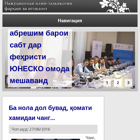
Силсилаи
ёдгориҳои роҳи
Навигация
абрешим барои
сабт дар
феҳристи
ЮНЕСКО омода
мешаванд
1
2
3
Ба нола дол бувад, қомати
хамидаи чанг...
Чоп шуд: 27/06/2016
Чанг,