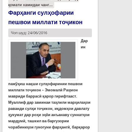
қомати хамидаи чанг...
Фарҳанги сулҳофарии
пешвои миллати тоҷикон
Чоп шуд: 24/06/2016
Дар
ин
пажўҳиш нақши сулҳофаринии пешвои
миллати тоҷикон – Эмомалӣ Раҳмон
мавриди баррасӣ қарор гирифтааст.
Муаллиф дар заминаи таҳлили марҳилаҳои
раванди сулҳи тоҷикон, иқдомҳои давлату
ҳукумат дар роҳи эҳёи анъанаву суннатҳои
мардумӣ, ташкил ва баргузории
чорабиниҳои гуногуни фарҳангӣ, барқарор