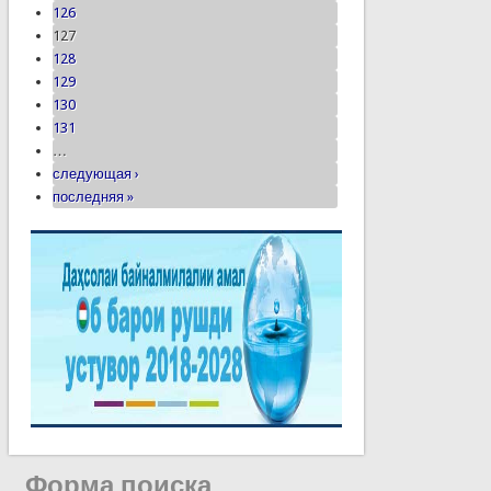
126
127
128
129
130
131
…
следующая ›
последняя »
Форма поиска