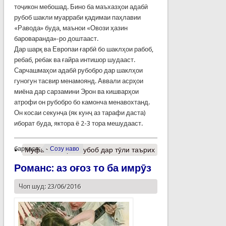
тоҷикон мебошад. Бино ба маъхазҳои адабӣ
рубоб шакли муарраби қадимаи паҳлавии
«Равода» буда, маънои «Овози ҳазин
бароваранда»-ро доштааст.
Дар шарқ ва Европаи ғарбӣ бо шаклҳои рабоб,
ребаб, ребак ва ғайра интишор шудааст.
Сарчашмаҳои адабӣ рубобро дар шаклҳои
гуногун тасвир менамоянд. Аввали асрҳои
миёна дар сарзамини Эрон ва кишварҳои
атрофи он рубобро бо камонча менавохтанд.
Он косаи секунҷа (як кунҷ аз тарафи даста)
иборат буда, яктора ё 2-3 тора мешудааст.
барчасп:
Созу наво
Муфассалтар
о Рубоб дар тӯли таърих
Романс: аз оғоз то ба имрӯз
Чоп шуд: 23/06/2016