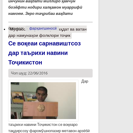
инчунин
ва
ҳ
дати
миллиро
ҳ
амчун
бозёфти
нодири
хал
қ
амон
муарриф
ӣ
намоем
. Зеро таҷ
рибаи
ва
ҳ
дати
барчасп:
фарҳангшиносӣ
Муфассалтар
о Васфи ваҳдат ва ватан
дар намунаҳои фолклори тоҷик
Се воқеаи сарнавиштсоз
дар таърихи навини
Тоҷикистон
Чоп шуд: 22/06/2016
Дар
таърихи навини Тоҷикистон се воқеаро
тақдирсозу фаромўшнопазир метавон арзёбӣ