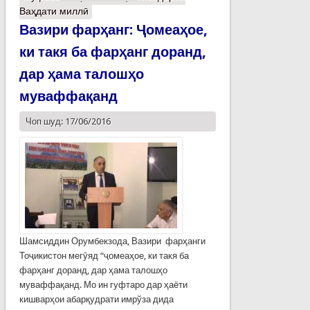
Ваҳдати миллӣ
Вазири фарҳанг: Ҷомеаҳое,
ки такя ба фарҳанг доранд,
дар ҳама талошҳо
муваффақанд
Чоп шуд: 17/06/2016
Шамсиддин Орумбекзода, Вазири фарҳанги
Тоҷикистон мегӯяд “ҷомеаҳое, ки такя ба
фарҳанг доранд, дар ҳама талошҳо
муваффақанд. Мо ин гуфтаро дар ҳаёти
кишварҳои абарқудрати имрўза дида