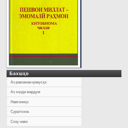
Бахшҳо
Аз равзанаи қомусҳо
Аз эҷоди мардум
Навгониҳо
Суратхона
Созу наво