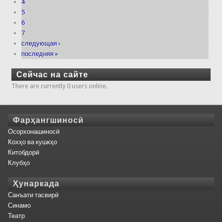
4
5
6
7
следующая ›
последняя »
Сейчас на сайте
There are currently 0 users online.
Фарҳангшиносӣ
Осорхонашиносӣ
Кохҳо ва кушкҳо
Китобдорӣ
Клубҳо
Ҳунаркада
Санъати тасвирӣ
Синамо
Театр