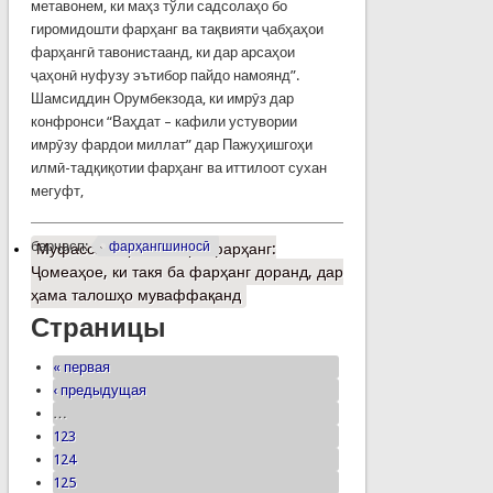
метавонем, ки маҳз тўли садсолаҳо бо
гиромидошти фарҳанг ва тақвияти ҷабҳаҳои
фарҳангӣ тавонистаанд, ки дар арсаҳои
ҷаҳонӣ нуфузу эътибор пайдо намоянд”.
Шамсиддин Орумбекзода, ки имрӯз дар
конфронси “Ваҳдат – кафили устувории
имрӯзу фардои миллат” дар Пажуҳишгоҳи
илмӣ-тадқиқотии фарҳанг ва иттилоот сухан
мегуфт,
барчасп:
фарҳангшиносӣ
Муфассалтар
о Вазири фарҳанг:
Ҷомеаҳое, ки такя ба фарҳанг доранд, дар
ҳама талошҳо муваффақанд
Страницы
« первая
‹ предыдущая
…
123
124
125