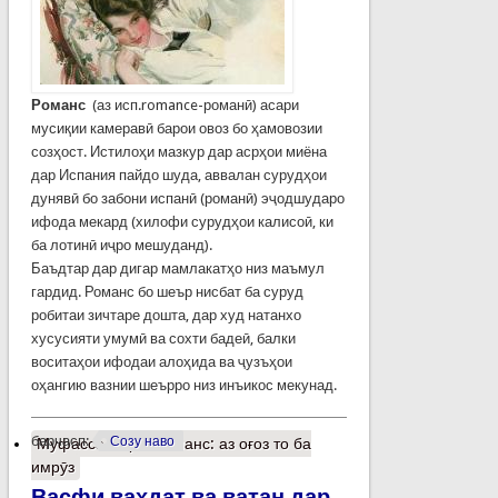
Романс
(аз исп.romance-романӣ) асари
мусиқии камеравӣ барои овоз бо ҳамовозии
созҳост. Истилоҳи мазкур дар асрҳои миёна
дар Испания пайдо шуда, аввалан сурудҳои
дунявӣ бо забони испанӣ (романӣ) эҷодшударо
ифода мекард (хилофи сурудҳои калисоӣ, ки
ба лотинӣ иҷро мешуданд).
Баъдтар дар дигар мамлакатҳо низ маъмул
гардид. Романс бо шеър нисбат ба суруд
робитаи зичтаре дошта, дар худ натанхо
хусусияти умумӣ ва сохти бадеӣ, балки
воситаҳои ифодаи алоҳида ва ҷузъҳои
оҳангию вазнии шеърро низ инъикос мекунад.
барчасп:
Созу наво
Муфассалтар
о Романс: аз оғоз то ба
имрӯз
Васфи ваҳдат ва ватан дар