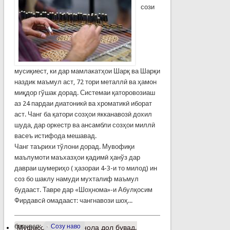
сози
мусиқиест, ки дар мамлакатҳои Шарқ ва Шарқи
наздик маъмул аст, 72 тори металлӣ ва ҳамон
миқдор гўшак дорад. Системаи қаторовозиаш
аз 24 пардаи диатоникӣ ва хроматикӣ иборат
аст. Чанг ба қатори созҳои якканавозӣ дохил
шуда, дар оркестр ва ансамбли созҳои миллӣ
васеъ истифода мешавад.
Чанг таърихи тўлони дорад. Мувофиқи
маълумоти маъхазҳои қадимӣ ҳанўз дар
давраи шумериҳо ( ҳазораи 4-3-и то милод) ин
соз бо шаклу намуди мухталиф маъмул
будааст. Тавре дар «Шоҳнома»-и Абулқосим
Фирдавсӣ омадааст: чангнавози шоҳ...
барчасп:
Созу наво
Муфассалтар
о Ба нола дол бувад,