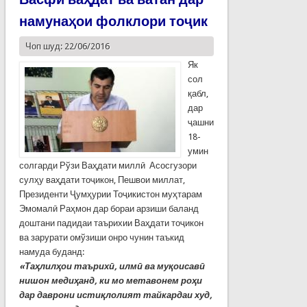
намунаҳои фолклори тоҷик
Чоп шуд: 22/06/2016
Як
сол
қабл,
дар
ҷашни
18-
умин
солгарди Рўзи Ваҳдати миллӣ Асосгузори
сулҳу ваҳдати тоҷикон, Пешвои миллат,
Президенти Ҷумҳурии Тоҷикистон муҳтарам
Эмомалӣ Раҳмон дар бораи арзиши баланд
доштани падидаи таърихии Ваҳдати тоҷикон
ва зарурати омўзиши онро чунин таъкид
намуда буданд:
«
Таҳ
лил
ҳ
ои
таърих
ӣ,
илм
ӣ
ва
му
қ
оисав
ӣ
нишон
меди
ҳ
анд
,
ки
мо
метавонем
ро
ҳ
и
дар
даврони
исти
қ
лолият
тайкардаи
худ
,