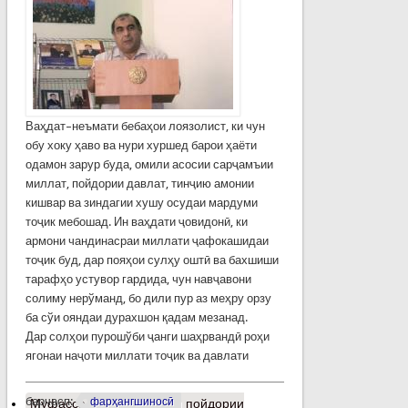
Ваҳдат–неъмати бебаҳои лоязолист, ки чун
обу хоку ҳаво ва нури хуршед барои ҳаёти
одамон зарур буда, омили асосии сарҷамъии
миллат, пойдории давлат, тинҷию амонии
кишвар ва зиндагии хушу осудаи мардуми
тоҷик мебошад. Ин ваҳдати ҷовидонӣ, ки
армони чандинасраи миллати ҷафокашидаи
тоҷик буд, дар пояҳои сулҳу оштӣ ва бахшиши
тарафҳо устувор гардида, чун навҷавони
солиму нерўманд, бо дили пур аз меҳру орзу
ба сўи ояндаи дурахшон қадам мезанад.
Дар солҳои пурошўби ҷанги шаҳрвандӣ роҳи
ягонаи наҷоти миллати тоҷик ва давлати
барчасп:
фарҳангшиносӣ
Муфассалтар
о Омилҳои пойдории