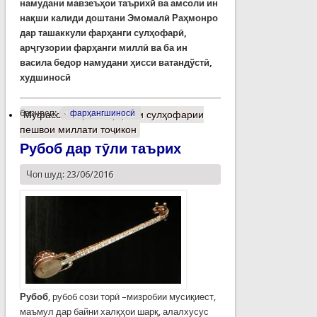
намудани мавзеъҳои таърихӣ ва амсоли ин
нақши калиди доштани Эмомалӣ Раҳмонро
дар ташаккули фарҳанги сулҳофарӣ,
арҷгузории фарҳанги миллӣ ва ба ин
васила бедор намудани ҳисси ватандўстӣ,
худшиносӣ
барчасп:
фарҳангшиносӣ
Муфассалтар
о Фарҳанги сулҳофарии
пешвои миллати тоҷикон
Рубоб дар тӯли таърих
Чоп шуд: 23/06/2016
Рубоб
, рубоб сози торӣ –мизробии мусиқиест,
маъмул дар байни халқҳои шарқ, алалхусус