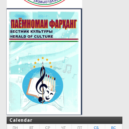
Calendar
ПН
ВТ
СР
ЧТ
ПТ
СБ
ВС