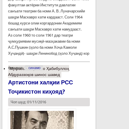
факултаи актёрии Институти давлатии
санъати театрии ба номи А. В. Луначарскийи
шаҳри Маскавро хатм кардааст. Соли 1964
бошад курси олии коргардонии Академияи
санъати шаҳри Маскавро хатм намудааст.
Аз соли 1960 то соли 1961 дар театри
ҷумҳуриявии мусиқӣ-мазҳакавии ба номи
А.С.Пушкин (ҳоло ба номи Хоҷа Камоли
Хуҷандӣ)- шаҳри Ленинобод (ҳоло Хуҷанд) кор
барчасп:
синамо
Муфассалтар
о Бо Ҳабибуллоҳ
Абдураззоқов шинос шавед
Артистони халқии РСС
Тоҷикистон киҳояд?
Чоп шуд: 01/11/2016