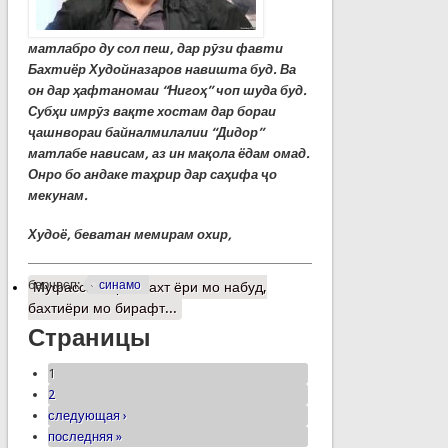
матлабро ду сол пеш, дар рӯзи фавти
Бахтиёр Худойназаров навишта буд. Ва
он дар ҳафтаномаи “Нигоҳ” чоп шуда буд.
Субҳи имрӯз вақте хостам дар бораи
ҷашнвораи байналмилалии “Дидор”
матлабе нависам, аз ин мақола ёдам омад.
Онро бо андаке таҳрир дар саҳифа ҷо
мекунам.
Худоё, беватан мемирам охир,
барчасп:
синамо
Муфассалтар
о Бахт ёри мо набуд,
бахтиёри мо бирафт...
Страницы
1
2
следующая ›
последняя »