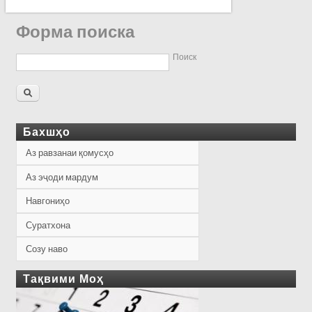
Форма поиска
Поиск
Бахшҳо
Аз равзанаи қомусҳо
Аз эҷоди мардум
Навгониҳо
Суратхона
Созу наво
Тақвими Моҳ