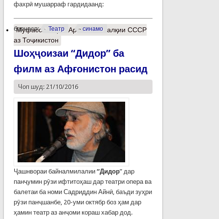
фахрӣ мушарраф гардидаанд:
барчасп:
Театр
синамо
Муфассалтар
о Артистони халқии СССР
аз Тоҷикистон
Шоҳҷоизаи “Дидор” ба
филм аз Афғонистон расид
Чоп шуд: 21/10/2016
Ҷашнвораи байналмилалии
“Дидор
” дар
панҷумин рӯзи ифтитоҳаш дар театри опера ва
балетаи ба номи Садриддин Айнӣ, баъди зуҳри
рӯзи панҷшанбе, 20-уми октябр боз ҳам дар
ҳамин театр аз анҷоми кораш хабар дод.