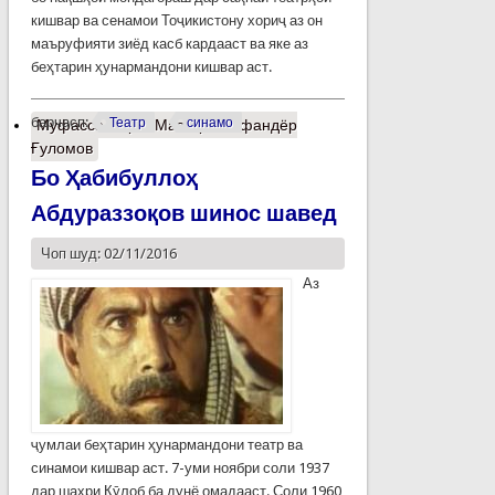
кишвар ва сенамои Тоҷикистону хориҷ аз он
маъруфияти зиёд касб кардааст ва яке аз
беҳтарин ҳунармандони кишвар аст.
барчасп:
Театр
синамо
Муфассалтар
о Маэстро Исфандёр
Ғуломов
Бо Ҳабибуллоҳ
Абдураззоқов шинос шавед
Чоп шуд: 02/11/2016
Аз
ҷумлаи беҳтарин ҳунармандони театр ва
синамои кишвар аст. 7-уми ноябри соли 1937
дар шаҳри Кӯлоб ба дунё омадааст. Соли 1960