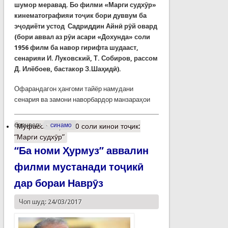
шумор меравад. Бо филми «Марги судх
ӯ
р»
кинематографияи то
ҷ
ик бори дуввум ба
э
ҷ
одиёти устод Садриддин Айн
ӣ
р
ӯ
й овард
(бори аввал аз р
ӯ
и асари «Дохунда» соли
1956 филм ба навор гирифта шудааст
,
сенарияи И.
Луковский, Т.
Собиров, рассом
Д.
Илёбоев, бастакор З.Ша
ҳ
ид
ӣ
).
Офарандагон ҳангоми тайёр намудани
сенария ва замони наворбардор манзараҳои
барчасп:
синамо
Муфассалтар
о 90 соли кинои тоҷик:
“Марги судхӯр”
“Ба номи Ҳурмуз” аввалин
филми мустанади тоҷикӣ
дар бораи Наврӯз
Чоп шуд: 24/03/2017