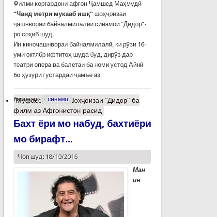
Филми коргардони афғон Ҷамшед Маҳмудӣ
“Чанд метри мукааб ишқ”
шоҳҷоизаи
ҷашнвораи байналмилалии синамои “Дидор”-
ро соҳиб шуд.
Ин киноҷашнвораи байналмилалӣ, ки рӯзи 16-
уми октябр ифтитоҳ шуда буд, дирӯз дар
театри опера ва балетаи ба номи устод Айнӣ
бо ҳузури густардаи ҷамъе аз
барчасп:
синамо
Муфассалтар
о Шоҳҷоизаи “Дидор” ба
филм аз Афғонистон расид
Бахт ёри мо набуд, бахтиёри
мо бирафт...
Чоп шуд: 18/10/2016
Ман
ин