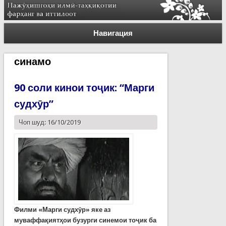
Навигация
синамо
90 соли кинои тоҷик: “Марги
судхӯр”
Чоп шуд: 16/10/2019
Ф
илми «Марги судхӯр» яке аз
муваффа
қ
ият
ҳ
ои
бузурги синемои
то
ҷ
ик ба