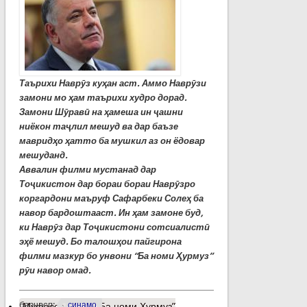
Таърихи Наврӯз куҳан аст. Аммо Наврӯзи
замони мо ҳам таърихи худро дорад.
Замони Шӯравӣ на ҳамеша ин ҷашни
ниёкон таҷлил мешуд ва дар баъзе
мавридҳо ҳатто ба мушкил аз он ёдовар
мешуданд.
Аввалин филми мустанад дар
Тоҷикистон дар бораи бораи Наврӯзро
коргардони маъруф Сафарбеки Солеҳ ба
навор бардоштааст. Ин ҳам замоне буд,
ки Наврӯз дар Тоҷикистони сотсиалистӣ
эҳё мешуд.
Бо талошҳои пайгирона
филми мазкур бо унвони “Ба номи Ҳурмуз”
рӯи навор омад.
барчасп:
синамо
Муфассалтар
о “Ба номи Ҳурмуз”