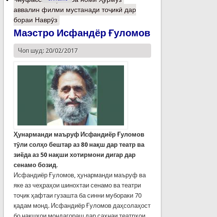
аввалин филми мустанади тоҷикӣ дар
бораи Наврӯз
Маэстро Исфандёр Ғуломов
Чоп шуд: 20/02/2017
Ҳунарманди маъруф Исфандиёр Ғуломов
тӯли солҳо бештар аз 80 нақш дар театр ва
зиёда аз 50 нақши хотирмони дигар дар
сенамо бозид.
Исфандиёр Ғуломов, ҳунарманди маъруф ва
яке аз чеҳраҳои шинохтаи сенамо ва театри
тоҷик ҳафтаи гузашта ба синни мубораки 70
қадам монд. Исфандиёр Ғуломов даҳсолаҳост
бо нақшҳои мондагораш дар саҳнаи театрҳои