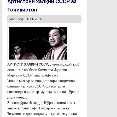
Артистони халқии СССР аз
Тоҷикистон
Чоп шуд: 01/11/2016
АРТИСТИ ХАЛҚИИ
СССР
, унвони фахрӣ, ки 6
сент. 1936 бо Укази Комитети Иҷроияи
Марказии СССР таъсис ёфтааст.
Унвони мазкур ба барҷастатарин ходимони
санъати халқҳои СССР, фаъолтарин
намояндагони театр, мусиқӣ ва кинои шўравӣ
дода мешуд.
Бо пошхўрии Иттиҳоди Шўравӣ (соли 1991)
унвон аз байн рафт. Нафарони зерин аз
Тоҷикистон дар солҳои гуногун ба ин унвони