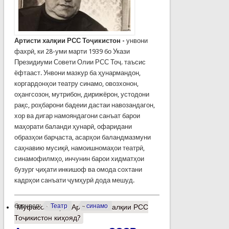
Артисти халқии
РСС
Т
оҷикистон
-
унвони
фахрӣ, ки 28-уми марти 1939 бо Укази
Президиуми Совети Олии РСС Тоҷ. таъсис
ёфтааст. Унвони мазкур ба ҳунармандон,
коргардонҳои театру синамо, овозхонон,
оҳангсозон, мутрибон, дирижёрон, устодони
рақс, роҳбарони бадеии дастаи навозандагон,
хор ва дигар намояндагони санъат барои
маҳорати баланди ҳунарӣ, офаридани
образҳои барҷаста, асарҳои баландмазмуни
саҳнавию мусиқӣ, намоишномаҳои театрӣ,
синамофилмҳо, инчунин барои хидматҳои
бузург ҷиҳати инкишоф ва омода сохтани
кадрҳои санъати ҷумҳурӣ дода мешуд.
барчасп:
Театр
синамо
Муфассалтар
о Артистони халқии РСС
Тоҷикистон киҳояд?