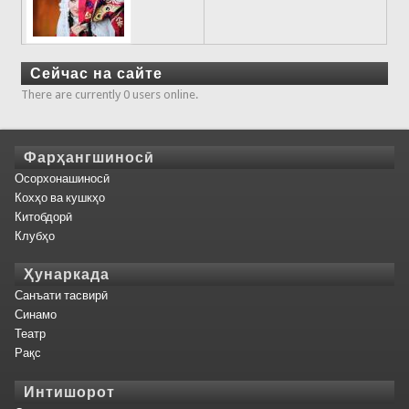
Сейчас на сайте
There are currently 0 users online.
Фарҳангшиносӣ
Осорхонашиносӣ
Кохҳо ва кушкҳо
Китобдорӣ
Клубҳо
Ҳунаркада
Санъати тасвирӣ
Синамо
Театр
Рақс
Интишорот