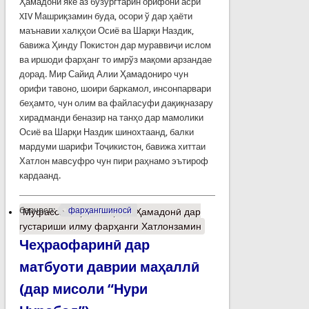
Ҳамадонӣ яке аз бузургтарин орифони асри
XIV Машриқзамин буда, осори ў дар ҳаёти
маънавии халқҳои Осиё ва Шарқи Наздик,
бавижа Ҳинду Покистон дар мураввиҷи ислом
ва иршоди фарҳанг то имрўз мақоми арзандае
дорад. Мир Сайид Алии Ҳамадониро чун
орифи тавоно, шоири баркамол, инсонпарвари
беҳамто, чун олим ва файласуфи дақиқназару
хирадманди беназир на танҳо дар мамолики
Осиё ва Шарқи Наздик шинохтаанд, балки
мардуми шарифи Тоҷикистон, бавижа хиттаи
Хатлон мавсуфро чун пири раҳнамо эътироф
кардаанд.
барчасп:
фарҳангшиносӣ
Муфассалтар
о Мақоми Ҳамадонӣ дар
густариши илму фарҳанги Хатлонзамин
Чеҳраофаринӣ дар
матбуоти даврии маҳаллӣ
(дар мисоли “Нури