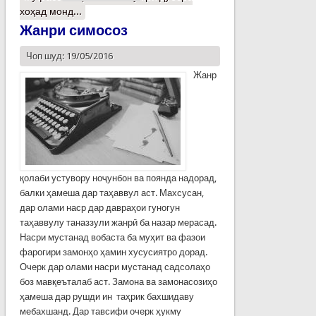
хоҳад монд...
Жанри симосоз
Чоп шуд: 19/05/2016
Жанр
қолаби устувору ноҷунбон ва поянда надорад,
балки ҳамеша дар таҳаввул аст. Махсусан,
дар олами наср дар давраҳои гуногун
таҳаввулу та­наззули жанрӣ ба назар мерасад.
Насри мустанад вобаста ба муҳит ва фазои
фарогири замонҳо ҳамин хусусиятро дорад.
Очерк дар олами насри мустанад садсолаҳо
боз мавқеъталаб аст. Замона ва замонасозиҳо
ҳамеша дар рушди ин таҳрик бахшидаву
мебахшанд. Дар тавсифи очерк ҳукму