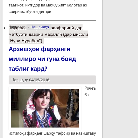
таъинот, иқтидор ва маҳбубият болотар аз
соири матбуоти дигари
барчасп:
Нашрияҳо
Муфассалтар
о Чеҳраофаринӣ дар
матбуоти даврии маҳаллӣ (дар мисоли
“Нури Нуробод”)
Арзишҳои фарҳанги
миллиро чӣ гуна бояд
таблиғ кард?
Чоп шуд: 04/05/2016
Роҷеъ
ба
истилоҳи фарҳанг шарҳу тафсир ва навиштаву