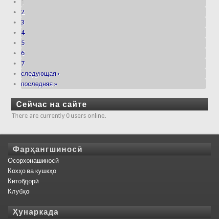
1
2
3
4
5
6
7
следующая ›
последняя »
Сейчас на сайте
There are currently 0 users online.
Фарҳангшиносӣ
Осорхонашиносӣ
Кохҳо ва кушкҳо
Китобдорӣ
Клубҳо
Ҳунаркада