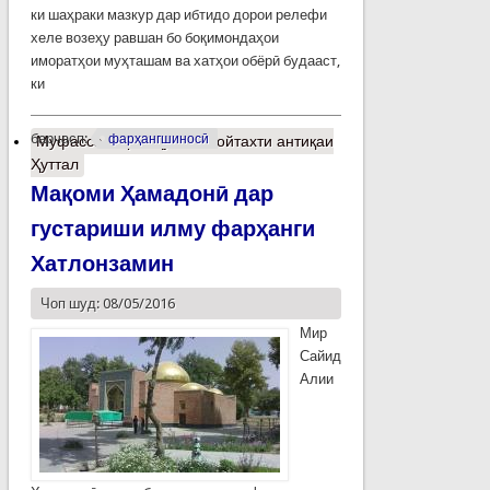
ки шаҳраки мазкур дар ибтидо дорои релефи
хеле возеҳу равшан бо боқимондаҳои
иморатҳои муҳташам ва хатҳои обёрӣ будааст,
ки
барчасп:
фарҳангшиносӣ
Муфассалтар
о Ҳулбак пойтахти антиқаи
Ҳуттал
Мақоми Ҳамадонӣ дар
густариши илму фарҳанги
Хатлонзамин
Чоп шуд: 08/05/2016
Мир
Сайид
Алии