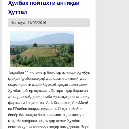
Ҳулбак пойтахти антиқаи
Ҳуттал
Чоп шуд: 11/05/2016
Тақрибан 11 километр болотар аз қасри Ҳулбук
(деҳаи Қурбоншаҳид) дар самти шимолӣ, дар
соҳили рости дарёи Сурхоб, деҳаи замонавии
Ҳулбак ҷойгир шудааст. Хотирот дар бораи ин
деҳа дар қайдҳои ҷолиби муҳаққиқони таъриху
фарҳанги Тоҷикистон А.П. Колпаков, А.Е.Маҷӣ
ва F.Fоибов оварда шудааст. Онҳо аз байни
бисёр ёдгориҳои бостонии минтақаи мазкур,
маҳз ба шаҳраки воқеъ дар деҳаи Ҳулбак
бештар ҳусни таваҷҷуҳ зоҳир намудаанд. Зеро