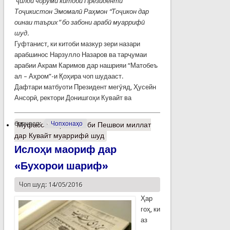
ҷ
илди
чоруми
китоби
Президенти
То
ҷ
икистон
Эмомал
ӣ
Ра
ҳ
мон
“То
ҷ
икон
дар
оинаи
таърих”
бо
забони
араб
ӣ
муарриф
ӣ
шуд
.
Гуфтанист, ки китоби мазкур зери назари
арабшинос Нарзулло Назаров ва тарҷумаи
арабии Акрам Каримов дар нашрияи “Матобеъ
ал – Аҳром”-и Қоҳира чоп шудааст.
Дафтари матбуоти Президент мегӯяд, Ҳусейн
Ансорӣ, ректори Донишгоҳи Кувайт ва
барчасп:
Чопхонаҳо
Муфассалтар
о Китоби Пешвои миллат
дар Кувайт муаррифӣ шуд
Ислоҳи маориф дар
«Бухорои шариф»
Чоп шуд: 14/05/2016
Ҳар
гоҳ, ки
аз