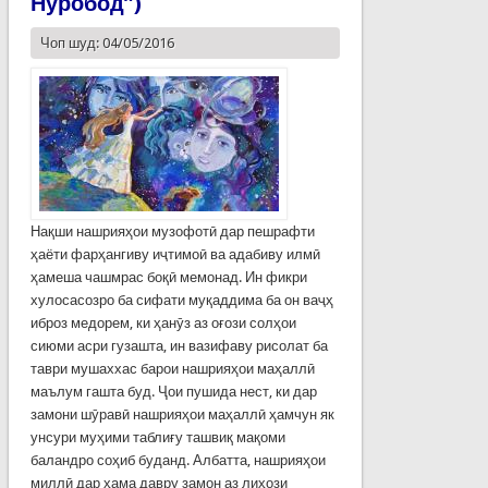
Нуробод”)
Чоп шуд: 04/05/2016
Нақши нашрияҳои музофотӣ дар пешрафти
ҳаёти фарҳангиву иҷтимоӣ ва адабиву илмӣ
ҳамеша чашмрас боқӣ мемонад. Ин фикри
хулосасозро ба сифати муқаддима ба он ваҷҳ
иброз медорем, ки ҳанӯз аз оғози солҳои
сиюми асри гузашта, ин вазифаву рисолат ба
таври мушаххас барои нашрияҳои маҳаллӣ
маълум гашта буд. Ҷои пушида нест, ки дар
замони шӯравӣ нашрияҳои маҳаллӣ ҳамчун як
унсури муҳими таблиғу ташвиқ мақоми
баландро соҳиб буданд. Албатта, нашрияҳои
миллӣ дар ҳама давру замон аз лиҳози