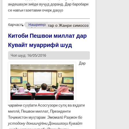
андешаҳои зиёде вуҷуд доранд. Дар баробари
се навъи газетавии очерк даҳҳо
барчасп:
Нашрияҳо
Муфассалтар
о Жанри симосоз
Китоби Пешвои миллат дар
Кувайт муаррифӣ шуд
Чоп шуд: 16/05/2016
Дар
ҷараёни суҳбати Асосгузори сулҳ ва вҳдати
миллӣ, Пешвои миллат, Президенти
Тоҷикистон муҳтарам
Эмомал
ӣ
Ра
ҳ
мон
бо
устодону
дон
иш
ҷӯ
ёни
Донишго
ҳ
и
Кувайт