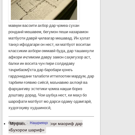
мавқеи васоити ахбор дар ҷомеа сухан
ронданӣ мешавем, бегумон пеши назарамон
матбуоти даврӣ ҷилвагар мешавад. Ин ҳолат
танҳо ифодагари он нест, ки матбуот воситаи
классикии ахбори оммавӣ буда, дар ташаккули
афкори иҷтимоии давру замон саҳмгузор аст,
балки ин восита чун пири солдидаву
таҷрибаомўхта дар баробари қонеъ
гардонидани талаботи иттилоотии мардум, дар
тарбияи ғоявию сиёсӣ, маънавию ахлоқӣ ва
фарҳангиву эстетики ҷомеа нақши бориз
доштаву дорад. Чои шубҳа нест, ки маҳз бо
шарофати матбуот мо дарси одаму одамгарӣ,
худогоҳиву худшиносӣ,
барчасп:
Нашрияҳо
Муфассалтар
о Ислоҳи маориф дар
«Бухорои шариф»