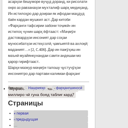
асарҳои бешуморе вуҷуд доранд, ки рисолати
онро аз равзанаҳои мухталиф шарҳ медиҳанд.
Ин истилоҳро дар доираи як ифодаи маҳдуд
баён кардан мушкил аст. Дар китоби
«Фарҳанги тафсирии забони тоҷикӣ» ин
истилоҳ чунин шарҳ ёфтааст: «Маҷмӯи
дастовардҳои инсоният дар соҳаи
муносибатҳои истеҳсолӣ, ҷамъиятӣ ва ахлоқӣ;
маданият…» [2, C.406]. Дар ин пажӯҳиш ин
маънӣ муайянкунандаи самти андешаи мо
қарор гирифтааст.
Шарҳи мазкур маҷмӯи талошу ҷустуҷӯҳои
инсониятро дар партави калимаи фарҳанг
барчасп:
Нашрияҳо
фарҳангшиносӣ
Муфассалтар
о Арзишҳои фарҳанги
миллиро чӣ гуна бояд таблиғ кард?
Страницы
« первая
‹ предыдущая
…