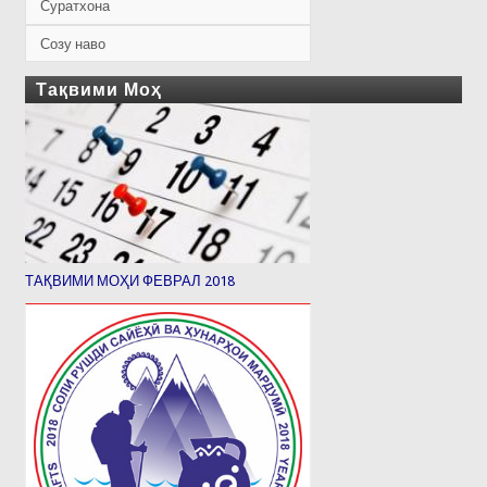
Суратхона
Созу наво
Тақвими Моҳ
ТАҚВИМИ МОҲИ ФЕВРАЛ 2018