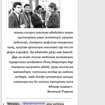
нимаи солҳои шастум адабиёти моро
ҷустуҷӯҳои нави эстетикӣ, рӯҳияи
худогоҳӣ, талқини ҳофизаи таърихии
халқ, хусусан арзишҳои маънавӣ сар то по
фаро гирифт.
Ба адабиёт рӯҳи нав дамид.
Дар ин миён лозим медонам хизматҳои
пурарзиши шодравон Лоиқ Шералиро дар
талқини шуҷоати адабӣ, рӯҳи миллӣ ва
ватандорӣ, ситоиши модар ва забони
модарӣ, эҳёи бисёр суннатҳои шеъри
оламгири мо бо сипосу эҳтироми хоса
ёдовар шавам».
Эмомалӣ Раҳмон
барчасп:
фарҳангшиносӣ
Муфассалтар
о Аз ман умри дубора