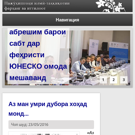
Силсилаи
ёдгориҳои роҳи
Навигация
абрешим барои
сабт дар
феҳристи
ЮНЕСКО омода
мешаванд
1
2
3
Аз ман умри дубора хоҳад
монд...
Чоп шуд: 23/05/2016
«Аз