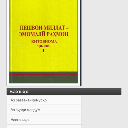
Бахшҳо
Аз равзанаи қомусҳо
Аз эҷоди мардум
Навгониҳо