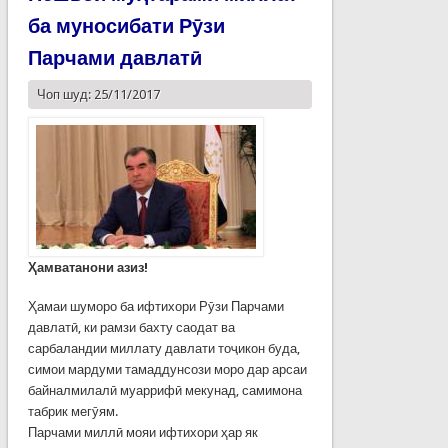
ба муносибати Рӯзи
Парчами давлатӣ
Чоп шуд: 25/11/2017
Ҳамватанони азиз!
Ҳамаи шуморо ба ифтихори Рӯзи Парчами
давлатӣ, ки рамзи бахту саодат ва
сарбаландии миллату давлати тоҷикон буда,
симои мардуми тамаддунсози моро дар арсаи
байналмилалӣ муаррифӣ мекунад, самимона
табрик мегӯям.
Парчами миллӣ мояи ифтихори ҳар як