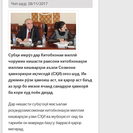
Чоп шуд: 28/11/2017
Субҳи имрӯз дар Китобхонаи миллӣ
чорумин нишасти раисони китобхонаҳои
миллии кишварҳои аъзои Созмони
ҳамкориҳои иқтисодӣ (СҲИ) оғоз шуд. Ин
дуюмин рӯзи ҳамоиш аст, ки қарор аст баъд
аз зуҳр бо имзои ячанд санадҳои ҳамкорӣ
ба кори худ поён диҳад.
Дар нишасти субҳгоҳӣ масъалаи
роҳандозиисомонаи китобхонаҳои миллии
кишварҳои узви СҲИ ва мубоҳисот оид ба
таркиби он мавриди баҳсу баррасӣ қарор
мегирад.