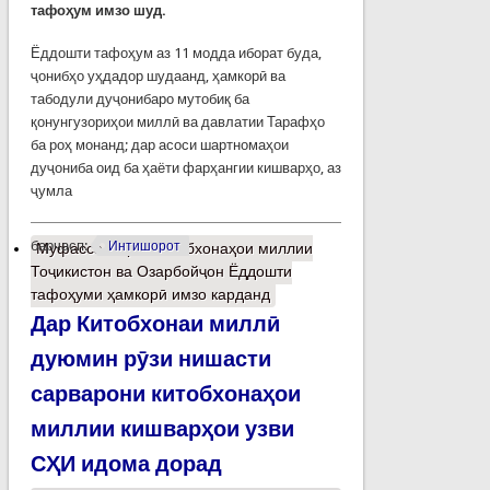
тафоҳум имзо шуд.
Ёддошти тафоҳум аз 11 модда иборат буда,
ҷонибҳо уҳдадор шудаанд, ҳамкорӣ ва
табодули дуҷонибаро мутобиқ ба
қонунгузориҳои миллӣ ва давлатии Тарафҳо
ба роҳ монанд; дар асоси шартномаҳои
дуҷониба оид ба ҳаёти фарҳангии кишварҳо, аз
ҷумла
барчасп:
Интишорот
Муфассалтар
о Китобхонаҳои миллии
Тоҷикистон ва Озарбойҷон Ёддошти
тафоҳуми ҳамкорӣ имзо карданд
Дар Китобхонаи миллӣ
дуюмин рӯзи нишасти
сарварони китобхонаҳои
миллии кишварҳои узви
СҲИ идома дорад