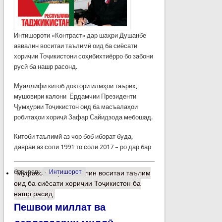
Интишороти «Контраст» дар шаҳри Душанбе
аввалин воситаи таълимӣ оид ба сиёсати
хориҷии Тоҷикистони соҳибихтиёрро бо забони
русӣ ба нашр расонд.
Муаллифи китоб доктори илмҳои таърих,
мушовири калони Ёрдамчии Президенти
Ҷумҳурии Тоҷикистон оид ба масъалаҳои
робитаҳои хориҷӣ Зафар Сайидзода мебошад.
Китоби таълимӣ аз чор боб иборат буда,
давраи аз соли 1991 то соли 2017 – ро дар бар
барчасп:
Интишорот
Муфассалтар
о Аввалин воситаи таълим
оид ба сиёсати хориҷии Тоҷикистон ба
нашр расид
Пешвои миллат ва