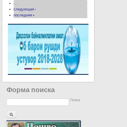
…
следующая ›
последняя »
Форма поиска
Поиск