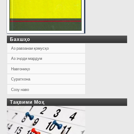
Бахшҳо
Аз равзанаи қомусҳо
Аз эҷоди мардум
Навгониҳо
Суратхона
Созу наво
Тақвими Моҳ