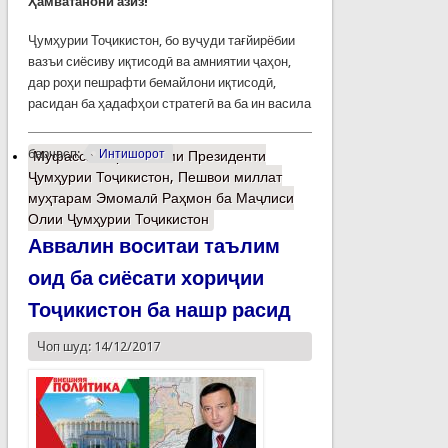
Ҳамватанони азиз!
Ҷумҳурии Тоҷикистон, бо вуҷуди тағйирёбии
вазъи сиёсиву иқтисодӣ ва амниятии ҷаҳон,
дар роҳи пешрафти бемайлони иқтисодӣ,
расидан ба ҳадафҳои стратегӣ ва ба ин васила
барчасп:
Интишорот
Муфассалтар
о Паёми Президенти
Ҷумҳурии Тоҷикистон, Пешвои миллат
муҳтарам Эмомалӣ Раҳмон ба Маҷлиси
Олии Ҷумҳурии Тоҷикистон
Аввалин воситаи таълим
оид ба сиёсати хориҷии
Тоҷикистон ба нашр расид
Чоп шуд: 14/12/2017