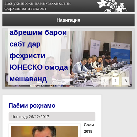
Силсилаи
ёдгориҳои роҳи
Навигация
абрешим барои
сабт дар
феҳристи
ЮНЕСКО омода
мешаванд
1
2
3
Паёми роҳнамо
Чоп шуд: 26/12/2017
Соли
2018