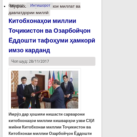
барчасп:
Интишорот
Муфассалтар
о Пешвои миллат ва
давлатдории миллӣ
Китобхонаҳои миллии
Тоҷикистон ва Озарбойҷон
Ёддошти тафоҳуми ҳамкорӣ
имзо карданд
Чоп шуд: 28/11/2017
Имрӯз дар ҳошияи нишасти сарварони
китобхонаҳои миллии кишварҳои узви СҲИ
миёни Китобхонаи миллии Тоҷикистон ва
Китобхонаи миллии Озарбойҷон Ёддошти