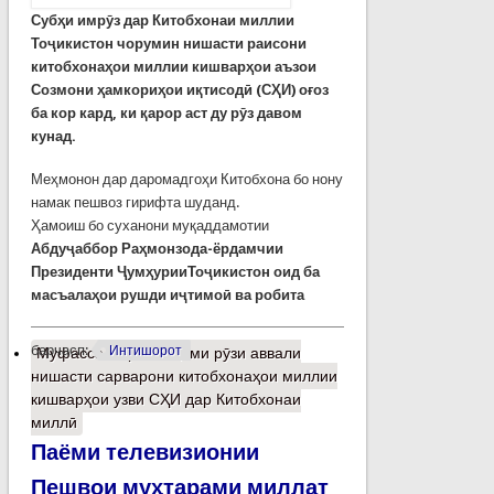
Субҳи имрӯз дар Китобхонаи миллии
Тоҷикистон чорумин нишасти раисони
китобхонаҳои миллии кишварҳои аъзои
Созмони ҳамкориҳои иқтисодӣ (СҲИ) оғоз
ба кор кард, ки қарор аст ду рӯз давом
кунад.
Меҳмонон дар даромадгоҳи Китобхона бо нону
намак пешвоз гирифта шуданд.
Ҳамоиш бо суханони муқаддамотии
Абдуҷаббор Раҳмонзода-
ёрдамчии
Президенти ҶумҳурииТоҷикистон оид ба
масъалаҳои рушди иҷтимоӣ ва робита
барчасп:
Интишорот
Муфассалтар
о Анҷоми рӯзи аввали
нишасти сарварони китобхонаҳои миллии
кишварҳои узви СҲИ дар Китобхонаи
миллӣ
Паёми телевизионии
Пешвои муҳтарами миллат