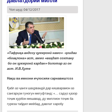
давлатдории миллӣ
Чоп шуд: 04/12/2017
«Тафриқа андозу ҳукмронӣ намо» - қоидаи
«боақлона» аст, аммо «ваҳдат сохтану
бо он ҳукмронӣ кардан» болотар аз он
аст. И.В.
Ҳуте
Нақш ва имкони иҷлосияи сарнавиштсоз
Қабл аз ҷанги шаҳрвандӣ дар кишварамон аз
сангарҳои гуногун мегуфтанд: «… садҳо ҳазор
тоҷик қурбон мешавад, ду миллион тоҷик ба
гуреза табдил меёбад, давлат харобу