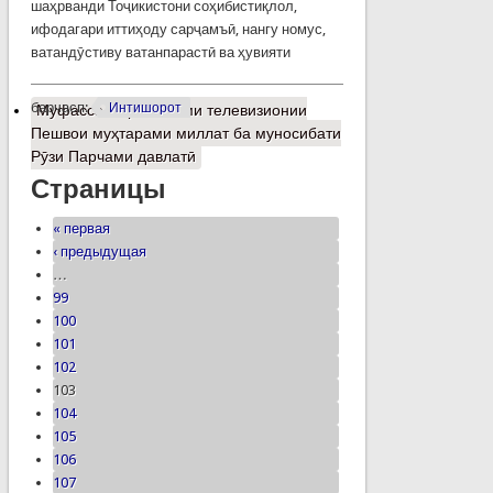
шаҳрванди Тоҷикистони соҳибистиқлол,
ифодагари иттиҳоду сарҷамъӣ, нангу номус,
ватандӯстиву ватанпарастӣ ва ҳувияти
барчасп:
Интишорот
Муфассалтар
о Паёми телевизионии
Пешвои муҳтарами миллат ба муносибати
Рӯзи Парчами давлатӣ
Страницы
« первая
‹ предыдущая
…
99
100
101
102
103
104
105
106
107