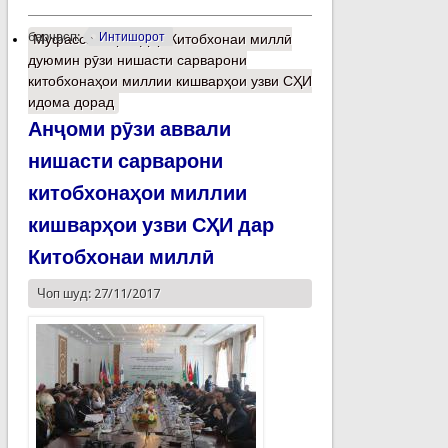
барчасп:
Интишорот
Муфассалтар
о Дар Китобхонаи миллӣ
дуюмин рӯзи нишасти сарварони
китобхонаҳои миллии кишварҳои узви СҲИ
идома дорад
Анҷоми рӯзи аввали
нишасти сарварони
китобхонаҳои миллии
кишварҳои узви СҲИ дар
Китобхонаи миллӣ
Чоп шуд: 27/11/2017