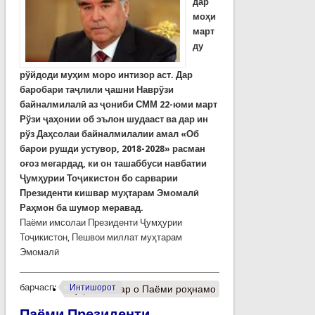
дар
моҳи
март
ду
рўйдоди муҳим моро интизор аст. Дар
баробари таҷлили ҷ
ашни
Навр
ў
зи
байналмилал
ӣ аз ҷониби СММ 22-юми март
Р
ў
зи
ҷ
а
ҳ
онии
об эълон шудааст ва дар ин
рўз Да
ҳ
солаи
байналмилалии
амал
«Об
барои
рушди
устувор
, 2018-2028
»
расман
о
ғ
оз
мегардад, ки он ташаббуси навбатии
Ҷумҳурии Тоҷикистон бо сарварии
Президенти кишвар муҳтарам Эмомалӣ
Раҳмон ба шумор меравад.
Паёми имсолаи Президенти Ҷумҳурии
Тоҷикистон, Пешвои миллат муҳтарам
Эмомалӣ
барчасп:
Интишорот
Муфассалтар
о Паёми роҳнамо
Паёми Президенти