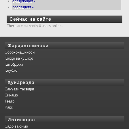
следующая ›
последняя »
Сейчас на сайте
There are currently 0 users online.
Фарҳангшиносӣ
Осорхонашиносӣ
Кохҳо ва кушкҳо
Китобдорӣ
Клубҳо
Ҳунаркада
Санъати тасвирӣ
Синамо
Театр
Рақс
Интишорот
Садо ва симо