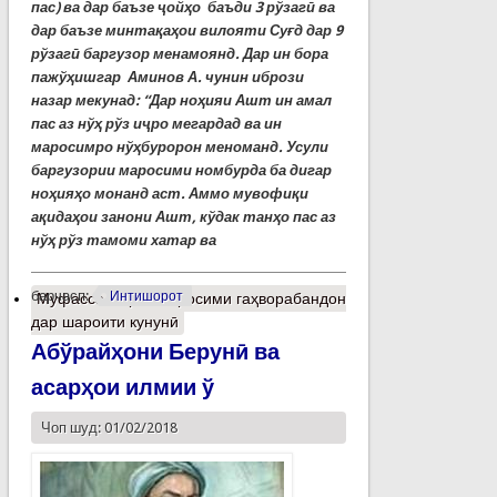
пас) ва дар баъзе ҷойҳо баъди 3 рўзагӣ ва
дар баъзе минтақаҳои вилояти Суғд дар 9
рўзагӣ баргузор менамоянд. Дар ин бора
пажўҳишгар Аминов А. чунин ибрози
назар мекунад: “Дар ноҳияи Ашт ин амал
пас аз нўҳ рўз иҷро мегардад ва ин
маросимро нўҳбуророн меноманд. Усули
баргузории маросими номбурда ба дигар
ноҳияҳо монанд аст. Аммо мувофиқи
ақидаҳои занони Ашт, кўдак танҳо пас аз
нўҳ рўз тамоми хатар ва
барчасп:
Интишорот
Муфассалтар
о Маросими гаҳворабандон
дар шароити кунунӣ
Абўрайҳони Берунӣ ва
асарҳои илмии ў
Чоп шуд: 01/02/2018