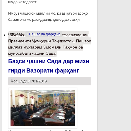
шуда истодааст.
Имрӯз ҷашнҳои миллии мо, ки аз қаъри асрҳо
ба замони мо расидаанд, ҳоло дар сатҳи
барчасп:
Пешво ва фарҳанг
Муфассалтар
о Табрикоти телевизионии
Президенти Ҷумҳурии Тоҷикистон, Пешвои
миллат муҳтарам Эмомалӣ Раҳмон ба
муносибати ҷашни Сада
Баҳси ҷашни Сада дар мизи
гирди Вазорати фарҳанг
Чоп шуд: 31/01/2018