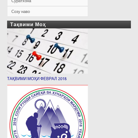
Суратхона
Созу наво
Тақвими Моҳ
ТАҚВИМИ МОҲИ ФЕВРАЛ 2018