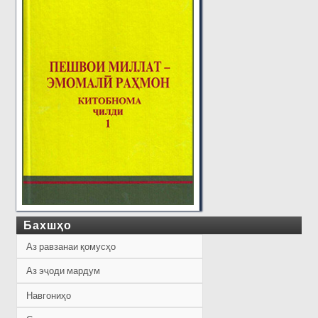
Бахшҳо
Аз равзанаи қомусҳо
Аз эҷоди мардум
Навгониҳо