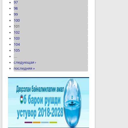
97
98
99
100
101
102
103
104
105
…
следующая ›
последняя »