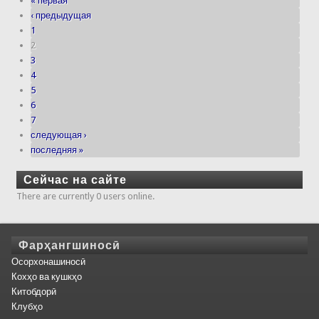
« первая
‹ предыдущая
1
2
3
4
5
6
7
следующая ›
последняя »
Сейчас на сайте
There are currently 0 users online.
Фарҳангшиносӣ
Осорхонашиносӣ
Кохҳо ва кушкҳо
Китобдорӣ
Клубҳо