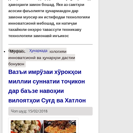
ҳамоҳанги замон бошад.
Яке
аз
самт
ҳ
ои
асосии
фаъолияти
ҳунармандон дар
замони муосир ин истифодаи технологияи
инноватсионӣ мебошад, ки нати
ҷ
аи
тахайюли онҳоро тавассути техникаву
технологияи замонавӣ инъикос
барчасп:
Ҳунаркада
Муфассалтар
о Технологияи
инноватсионӣ ва ҳунарҳои дастии
бонувон
Вазъи имрўзаи хўрокҳои
миллии суннатии тоҷикон
дар баъзе навоҳии
вилоятҳои Суғд ва Хатлон
Чоп шуд: 15/02/2018