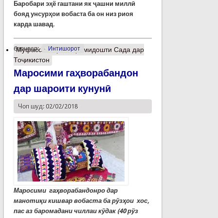
Баробари эҳё гаштани як ҷашни миллӣ
бояд унсурҳои вобаста ба он низ риоя
карда шавад.
барчасп:
Интишорот
Муфассалтар
о Гиромидошти Сада дар
Тоҷикистон
Маросими гаҳворабандон
дар шароити кунунӣ
Чоп шуд: 02/02/2018
Маросими гаҳворабандонро дар
манотиқи кишвар вобаста ба рўзҳои хос,
пас аз баромадани чиллаи кўдак (40 рўз