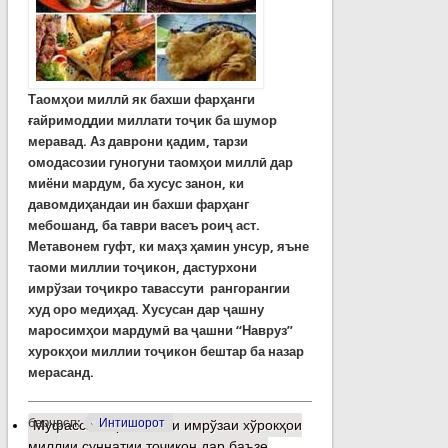
Таомҳои миллӣ як бахши фарҳанги
ғайримоддии миллати тоҷик ба шумор
меравад. Аз даврони қадим, тарзи
омодасозии гуногуни таомҳои миллӣ дар
миёни мардум, ба хусус занон, ки
давомдиҳандаи ин бахши фарҳанг
мебошанд, ба таври васеъ роиҷ аст.
Метавонем гуфт, ки маҳз ҳамин унсур, яъне
таоми миллии тоҷикон, дастурхони
имрўзаи тоҷикро тавассути рангорангии
худ оро медиҳад. Хусусан дар ҷашну
маросимҳои мардумӣ ва ҷашни “Навруз”
хурокҳои миллии тоҷикон бештар ба назар
мерасанд.
барчасп:
Интишорот
Муфассалтар
о Вазъи имрўзаи хўрокҳои
миллии суннатии тоҷикон дар баъзе