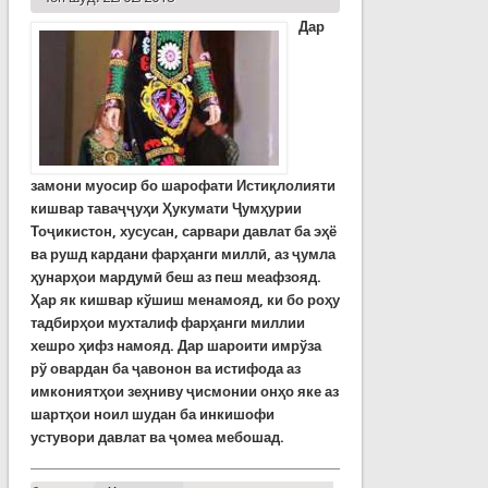
Дар
замони муосир бо шарофати Истиқлолияти
кишвар таваҷҷуҳи Ҳукумати Ҷумҳурии
Тоҷикистон, хусусан, сарвари давлат ба эҳё
ва рушд кардани фарҳанги миллӣ, аз ҷумла
ҳунарҳои мардумӣ беш аз пеш меафзояд.
Ҳар як кишвар кўшиш менамояд, ки бо роҳу
тадбирҳои мухталиф фарҳанги миллии
хешро ҳифз намояд.
Дар шароити имрўза
рў овардан ба ҷавонон ва истифода аз
имкониятҳои зеҳниву ҷисмонии онҳо яке аз
шартҳои ноил шудан ба инкишофи
устувори давлат ва ҷомеа мебошад.