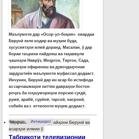
Маълумоти дар
«Осор-ул-боқия»
овардаи
Берунӣ хеле нодир ва муҳим буда,
хусусиятҳои илмӣ доранд.
Масалан, ў дар
бораи таърихи пайдоиш ва таҳаввули
ҷашнҳои Наврўз, Меҳргон, Тиргон, Сада,
ҷашнҳои офариниш ва дувоздаҳгонаи
зардуштиён маълумоти муфассал додааст.
Инчунин, Берунӣ дар ин асар бо истифода
аз сарчашмаҳои хаттии давраҳои бостон
роҷеъ ба гоҳшумориҳои порсию суғдӣ,
румӣ, арабӣ, сурёнӣ, тарсоӣ, насронӣ,
собиён ва ғ. иттилооти муҳим додааст.
барчасп:
Интишорот
Муфассалтар
о Абўрайҳони Берунӣ ва
асарҳои илмии ў
Табрикоти телевизионии