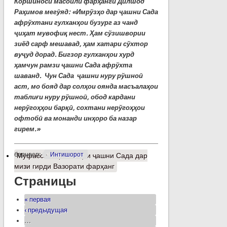
Коршиноси масоили фарҳангӣ Дилшод
Раҳимов мегӯяд: «Имрўзҳо дар ҷашни Сада
афрўхтани гулханҳои бузург аз чанд
ҷиҳат мувофиқ нест. Ҳам сўзишвории
зиёд сарф мешавад, ҳам хатари сўхтор
вуҷуд дорад. Бигзор гулханҳои хурд
ҳамчун рамзи ҷашни Сада афрўхта
шаванд. Чун Сада ҷашни нуру рўшноӣ
аст, мо бояд дар солҳои оянда масъалаҳои
таблиғи нуру рўшноӣ, обод кардани
нерўгоҳҳои барқӣ, сохтани нерўгоҳҳои
офтобӣ ва монанди инҳоро ба назар
гирем.»
барчасп:
Интишорот
Муфассалтар
о Баҳси ҷашни Сада дар
мизи гирди Вазорати фарҳанг
Страницы
« первая
‹ предыдущая
…