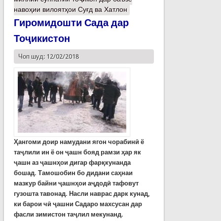
навоҳии вилоятҳои Суғд ва Хатлон
Гиромидошти Сада дар
Тоҷикистон
Чоп шуд: 12/02/2018
Ҳангоми доир намудани ягон чорабинӣ ё
таҷлили ин ё он ҷашн бояд рамзи ҳар як
ҷашн аз ҷашнҳои дигар фарқкунанда
бошад. Тамошобин бо дидани саҳнаи
мазкур байни ҷашнҳои аҷдодӣ тафовут
гузошта тавонад.
Насли наврас дарк к
унад
,
ки барои ч
ӣ
ҷашни Садаро махсусан дар
фасли зимистон
таҷлил мекунанд
.