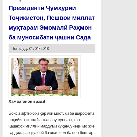
Президенти Ҷумҳурии
Тоҷикистон, Пешвои миллат
муҳтарам Эмомалӣ Раҳмон
ба муносибати ҷашни Сада
Чоп шуд: 31/01/2018
Ҳамватанони азиз!
Боиси ифтихори ҳар яки мост, ки ба шарофати
соҳибистиқлолӣ анъанаву суннатҳо ва
ҷашнҳои миллии мардуми куҳанбунёди мо эҳё
гардида, арҷгузорӣ ба онҳо сол ба сол бештар