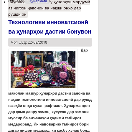
барчасп:
Ҳунаркада
Муфассалтар
о Касбу ҳунарҳои мардумӣ
аз нигоҳи ҷавонон ва нақши онҳо дар
рушди он
Технологияи инноватсионӣ
ва ҳунарҳои дастии бонувон
Чоп шуд: 22/02/2018
Дар
мақолаи мазкур ҳунарҳои дастии занона ва
нақши технологияи инноватсионӣ дар рушд
ва эҳёи онҳо сухан рафтааст. Ҳунармандон
дар ҳама давру замон, хусусан дар замони
муосир ба анъанаҳои қадимӣ тағйирот
медароранд. Ин навоварию тағйирот бори
дигар нишон медиҳад, ки касбу ҳунар бояд