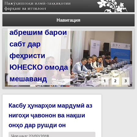
Силсилаи
ёдгориҳои роҳи
Навигация
абрешим барои
сабт дар
феҳристи
ЮНЕСКО омода
мешаванд
1
2
3
Касбу ҳунарҳои мардумӣ аз
нигоҳи ҷавонон ва нақши
онҳо дар рушди он
Чоп шуд: 22/02/2018