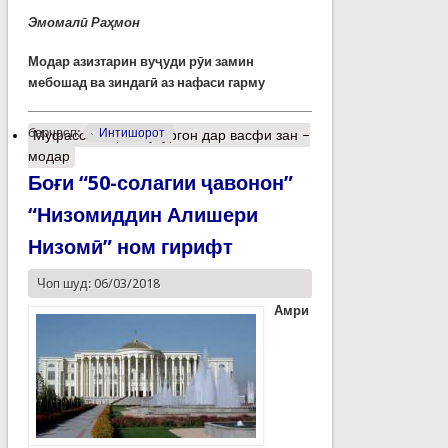
Эмомалӣ Раҳмон
Модар азизтарин вуҷуди рӯи замин
мебошад ва зиндагӣ аз нафаси гарму
барчасп:
Интишорот
Муфассалтар
о Бузургон дар васфи зан –
модар
Боғи “50-солагии ҷавонон”
“Низомиддин Алишери
Низомӣ” ном гирифт
Чоп шуд: 06/03/2018
Амри