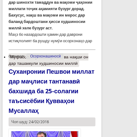
дар
шинохти тамаддун ва мақ
оми
ҷ
а
ҳ
онии
миллати
то
ҷ
ик
а
ҳ
амияти
бузург
дорад
.
Бахусус
,
на
қ
ш
ва
ма
қ
оми
ин
мерос
дар
баланд
бардоштани
ҳ
исси
худшиносии
милл
ӣ
хеле
бузург
аст
.
Маҳз бо назардошти ҳамин дар даврони
истиқлолият ба рушду нумӯи осорхонаҳо дар
барчасп:
Осорхонашиносӣ
Муфассалтар
о Осорхона ва нақши он
дар ташаккули худшиносии миллӣ
Суханронии Пешвои миллат
дар маҷлиси тантанавӣ
бахшида ба 25-солагии
таъсисёбии Қувваҳои
Мусаллаҳ
Чоп шуд: 24/02/2018