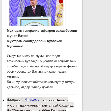
Муҳтарам генералҳо, афсарон ва сарбозони
шуҷои Ватан!
Муҳтарам собиқадорони Қувваҳои
Мусаллаҳ!
Имрӯз мо бисту панҷумин солгарди
таъсисёбии Қувваҳои Мусаллаҳи Тоҷикистони
соҳибистиқлоламонро бо шукргузорӣ аз фазои
орому осоиштаи Ватани азизамон ҷашн
мегирем.
Ба ин муносибат ҳайати шахсии ҷузъу томҳои
ҳарбиро, ки дар бунёди ҷомеаи
барчасп:
Интишорот
Муфассалтар
о Суханронии Пешвои
миллат дар маҷлиси тантанавӣ бахшида
ба 25-солагии таъсисёбии Қувваҳои