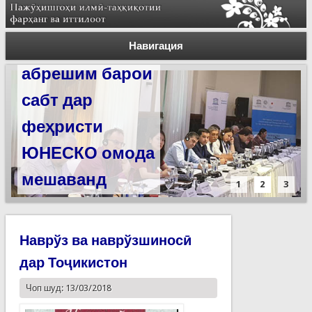
Силсилаи
ёдгориҳои роҳи
Навигация
абрешим барои
сабт дар
феҳристи
ЮНЕСКО омода
мешаванд
1
2
3
Наврўз ва наврўзшиносӣ
дар Тоҷикистон
Чоп шуд: 13/03/2018