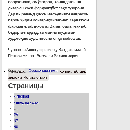
осорхонавӣ, омўзгорон, хонандагон ва
дигар ашхосӣ фарҳангдўст саҳмгузоранд.
Дар ин раванд ҳисси масъулияти наврасон,
барои ҳифзи бойгариҳои табиат, сарватҳои
фарҳангӣ, ифтихор аз Ватан, оила, мактаб,
бедор мегардад, ки омили муҳиммӣ
худогоҳию худшиносии онҳо мебошад.
Чуноне ки Асосгузори сулҳу Ваҳдати миллӣ-
Пешвои миллат Эмомалӣ Раҳмон иброз
барчасп:
Осорхонашиносӣ
Муфассалтар
о Осорхонаҳо мактаб дар
замони Истиқлолият
Страницы
« первая
‹ предыдущая
…
96
97
98