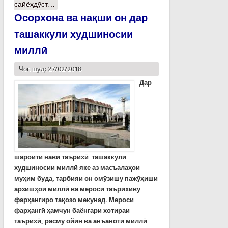
сайёҳдӯст…
Осорхона ва нақши он дар
ташаккули худшиносии
миллӣ
Чоп шуд: 27/02/2018
Дар
шароити нави таърихӣ
ташаккули
худшиносии
милл
ӣ
яке
аз
масъала
ҳ
ои
му
ҳ
им
буда
,
тарбияи
он
ом
ӯ
зишу
паж
ӯҳ
иши
арзиш
ҳ
ои
милл
ӣ
ва
мероси
таърихиву
фар
ҳ
ангиро
та
қ
озо
мекунад
.
Мероси
фар
ҳ
анг
ӣ ҳ
амчун
баёнгари
хотираи
таърих
ӣ,
расму
ойин
ва
анъаноти
милл
ӣ