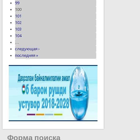
99
100
101
102
103
104
…
следующая ›
последняя »
Форма поиска