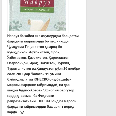
Наврўз ба ҳайси яке аз унсурҳои барҷастаи
фарҳанги ғайримоддӣ бо пешниҳоди
Ҷумҳурии Тоҷикистон ҳамроҳ бо
ҷумҳуриҳои
Афғонистон, Эрон,
Ўзбекистон, Қазоқистон, Қирғизистон,
Озарбойҷон, Ироқ, Покистон, Туркия,
Туркманистон ва Ҳиндустон
рўзи 30 ноябри
соли 2016 дар Ҷаласаи 11-умини
байнидавлатии ЮНЕСКО оид ба ҳифзи
мероси фарҳанги ғайримоддӣ, ки дар
шаҳри Аддис-Абебаи Эфиопия баргузор
гардид, расман ба Феҳристи
репрезентативии ЮНЕСКО оид ба мероси
фарҳанги ғайримоддии башарият ворид
карда шуд.