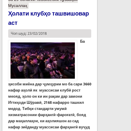
Мусаллаҳ
Ҳолати клубҳо ташвишовар
аст
Чоп шуд: 23/02/2018
Б
а
ҳисоби миёна дар ҷумҳурии мо ба сари 3660
нафар аҳолӣ як муассисаи клубӣ рост
меояд, ҳоло он ки ин рақам дар замони
Иттиҳоди Шӯравӣ
, 2168 нафарро ташкил
медод. Тибқи стандарти умумӣ
хизматрасонии фарҳангӣ-фароғатӣ, бояд
дар маҳаллаҳо
е,
ки аҳолияшон аз сад
нафар зиёданду муассисаи фарҳангӣ вуҷуд