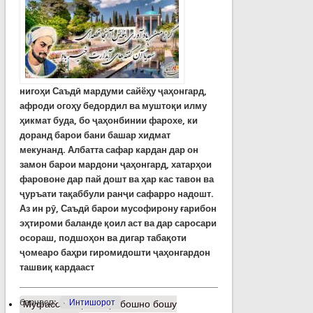
нигоҳи Саъдӣ мардуми сайёҳу ҷаҳонгард,
афроди огоҳу бедордил ва муштоқи илму
ҳикмат буда, бо ҷаҳонбинии фарохе, ки
доранд барои бани башар хидмат
мекунанд. Албатта сафар кардан дар он
замон барои мардони ҷаҳонгард, хатарҳои
фаровоне дар пай дошт ва ҳар кас тавон ва
ҷуръати тақаббули ранҷи сафарро надошт.
Аз ин рӯ, Саъдӣ барои мусофирону ғарибон
эҳтироми баланде қоил аст ва дар саросари
осораш, подшоҳон ва дигар табақоти
ҷомеаро баҳри гиромидошти ҷаҳонгардон
ташвиқ кардааст
барчасп:
Интишорот
Муфассалтар
о Ғарибошно бошу