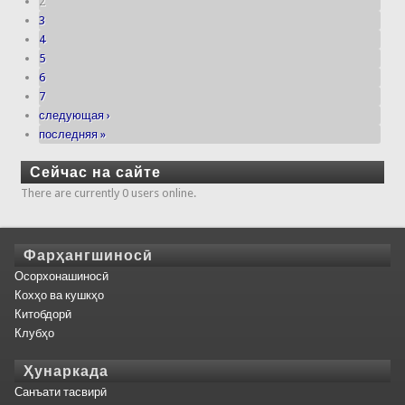
2
3
4
5
6
7
следующая ›
последняя »
Сейчас на сайте
There are currently 0 users online.
Фарҳангшиносӣ
Осорхонашиносӣ
Кохҳо ва кушкҳо
Китобдорӣ
Клубҳо
Ҳунаркада
Санъати тасвирӣ