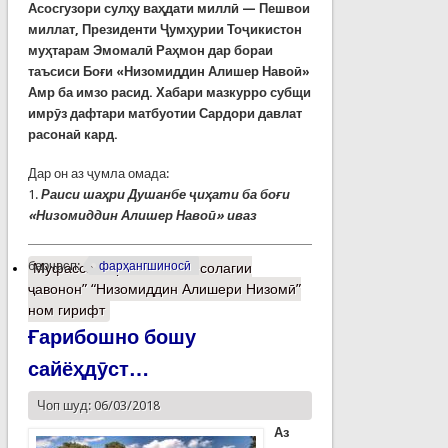
Асосгузори сулҳу ваҳдати миллӣ
—
Пешвои
миллат, Президенти Ҷумҳурии Тоҷикистон
муҳтарам Эмомалӣ Раҳмон дар бораи
таъсиси Боғи
«
Низомиддин Алишер Навоӣ
»
Амр ба имзо расид. Хабари мазкурро субщи
имрӯз дафтари матбуотии Сардори давлат
расонаӣ кард.
Дар он аз ҷумла омада:
1.
Раиси шаҳри Душанбе ҷиҳати ба боғи
«
Низомиддин Алишер Навоӣ
»
иваз
барчасп:
фарҳангшиносӣ
Муфассалтар
о Боғи “50-солагии
ҷавонон” “Низомиддин Алишери Низомӣ”
ном гирифт
Ғарибошно бошу
сайёҳдӯст…
Чоп шуд: 06/03/2018
Аз