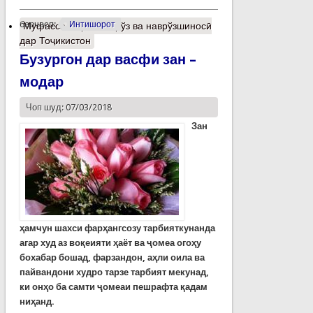
барчасп:
Интишорот
Муфассалтар
о Наврўз ва наврўзшиносӣ
дар Тоҷикистон
Бузургон дар васфи зан –
модар
Чоп шуд: 07/03/2018
Зан
ҳамчун шахси фарҳангсозу тарбияткунанда
агар худ аз воқеияти ҳаёт ва ҷомеа огоҳу
бохабар бошад, фарзандон, аҳли оила ва
пайвандони худро тарзе тарбият мекунад,
ки онҳо ба самти ҷомеаи пешрафта қадам
ниҳанд.