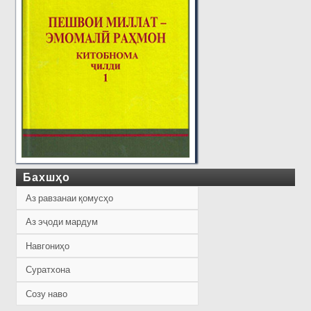
Бахшҳо
Аз равзанаи қомусҳо
Аз эҷоди мардум
Навгониҳо
Суратхона
Созу наво