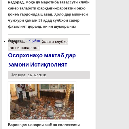
надорад, моҳе ду маротиба тавассути клуби
са
й
ёр талаботи фарҳангӣ-фароғатии онҳо
қонеъ гардонида шавад. Ҳоло дар миқиёси
ҷумҳурӣ ҳамаги 59 адад кулбҳои сайёр
фаъолият доранд, ки ин шумора низ
барчасп:
Клубҳо
Муфассалтар
о Ҳолати клубҳо
ташвишовар аст
Осорхонаҳо мактаб дар
замони Истиқлолият
Чоп шуд: 23/02/2018
Барои ҷамъоварии ашё ва коллексияи