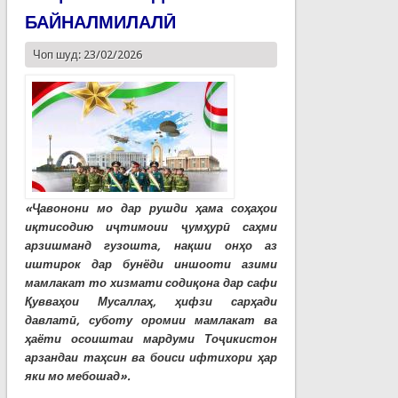
БАЙНАЛМИЛАЛӢ
Чоп шуд: 23/02/2026
«
Ҷ
авонони
мо
дар
рушди
ҳ
ама
со
ҳ
а
ҳ
ои
и
қ
тисодию
и
ҷ
тимоии
ҷ
ум
ҳ
ур
ӣ
са
ҳ
ми
арзишманд
гузошта
,
на
қ
ши
он
ҳ
о
аз
иштирок
дар
бунёди
иншооти
азими
мамлакат
то
хизмати
соди
қ
она
дар
сафи
Қ
увва
ҳ
ои
Мусалла
ҳ
,
ҳ
ифзи
сар
ҳ
ади
давлат
ӣ
,
суботу
оромии
мамлакат
ва
ҳ
аёти
осоиштаи
мардуми То
ҷ
икистон
арзандаи
та
ҳ
син
ва
боиси
ифтихори
ҳ
ар
яки
мо
мебошад»
.