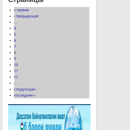
« первая
‹ предыдущая
…
4
5
6
7
8
9
10
11
12
…
следующая ›
последняя »