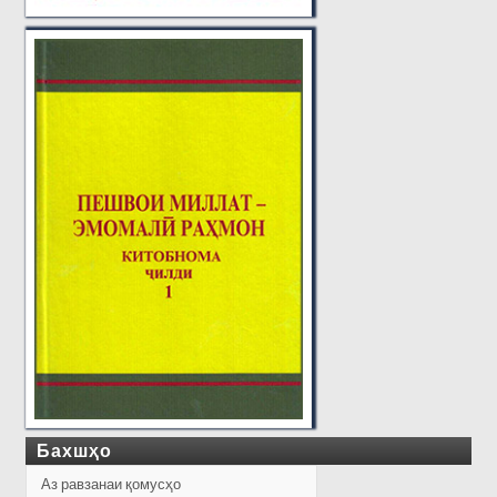
Бахшҳо
Аз равзанаи қомусҳо