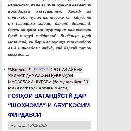
нарасидам, яъне аз имтиҳонҳои давлатии
воридшавӣ нагузаштам. Ҳадаф аз
интихоби чунин ихтисосҳо он набуд, ки
ин вазифаҳо маоши баланд доштанд,
балки аз ҳама маъруфтарин ихтисосҳои
дунё маҳсуб меёфтанд. Бисёриҳо ҳарф
мезананд, ки дар имтиҳонҳо хешутаборӣ
ва ё шиносбозӣ набуд, сад дарсад хатои
маҳз аст...
барчасп:
Интишорот
Муфассалтар
о ХОТИРОТ АЗ АЙЁМИ
ХИДМАТ ДАР САФФИ ҚУВВАҲОИ
МУСАЛЛАҲИ ШУРАВӢ (ба муносибати 33-
юмин солгарди Артиши миллӣ)
ҒОЯҲОИ ВАТАНДӮСТӢ ДАР
“ШОҲНОМА”-И АБУЛҚОСИМ
ФИРДАВСӢ
Чоп шуд: 18/02/2026