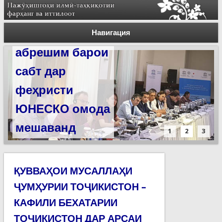
Силсилаи
ёдгориҳои роҳи
Навигация
абрешим барои
сабт дар
феҳристи
ЮНЕСКО омода
мешаванд
1
2
3
ҚУВВАҲОИ МУСАЛЛАҲИ
ҶУМҲУРИИ ТОҶИКИСТОН –
КАФИЛИ БЕХАТАРИИ
ТОҶИКИСТОН ДАР АРСАИ