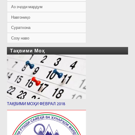
Аз эҷоди мардум
Навгониҳо
Суратхона
Созу наво
Тақвими Моҳ
ТАҚВИМИ МОҲИ ФЕВРАЛ 2018