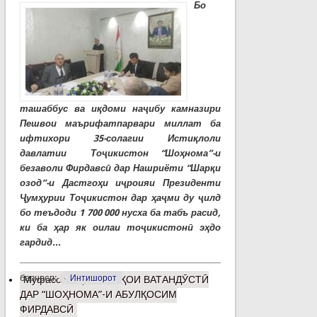
Бо
ташаббус ва иқдоми наҷибу камназири
Пешвои маърифатпарвари миллат ба
ифтихори 35-солагии Истиқлоли
давлатии Тоҷикистон “Шоҳнома”-и
безаволи Фирдавсӣ дар Нашриёти “Шарқи
озод”-и Дастгоҳи иҷроияи Президенти
Ҷумҳурии Тоҷикистон дар ҳаҷми ду ҷилд
бо теъдоди 1 700 000 нусха ба табъ расид,
ки ба ҳар як оилаи тоҷикистонӣ эҳдо
гардид...
барчасп:
Интишорот
Муфассалтар
о ҒОЯҲОИ ВАТАНДӮСТӢ
ДАР “ШОҲНОМА”-И АБУЛҚОСИМ
ФИРДАВСӢ