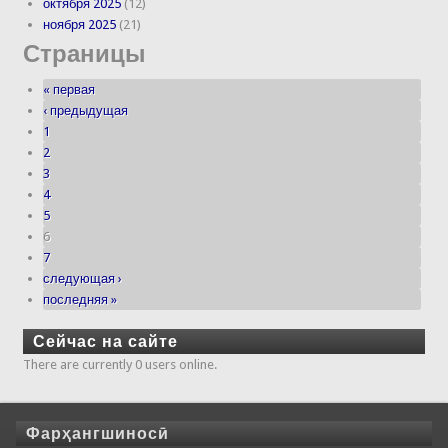
октября 2025
(12)
ноября 2025
(21)
Страницы
« первая
‹ предыдущая
1
2
3
4
5
6
7
следующая ›
последняя »
Сейчас на сайте
There are currently 0 users online.
Фарҳангшиносӣ