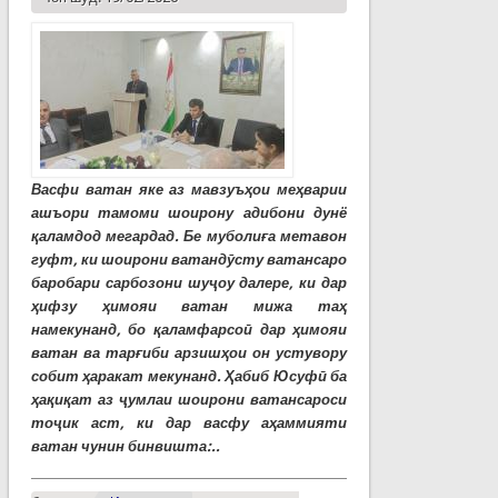
Васфи ватан яке аз мавзуъҳои меҳварии
ашъори тамоми шоирону адибони дунё
қаламдод мегардад. Бе муболиға метавон
гуфт, ки шоирони ватандӯсту ватансаро
баробари сарбозони шуҷоу далере, ки дар
ҳифзу ҳимояи ватан мижа таҳ
намекунанд, бо қаламфарсоӣ дар ҳимояи
ватан ва тарғиби арзишҳои он устувору
собит ҳаракат мекунанд. Ҳабиб Юсуфӣ ба
ҳақиқат аз ҷумлаи шоирони ватансароси
тоҷик аст, ки дар васфу аҳаммияти
ватан чунин бинвишта:..