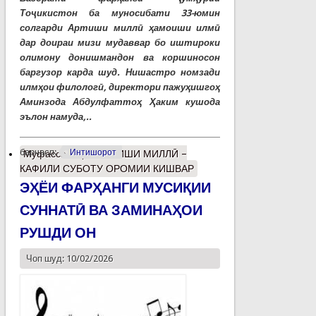
Тоҷикистон ба муносибати 33-юмин
солгарди Артиши миллӣ ҳамоиши илмӣ
дар доираи мизи мудаввар бо иштироки
олимону донишмандон ва коршиносон
баргузор карда шуд. Нишастро номзади
илмҳои филологӣ, директори пажуҳишгоҳ
Аминзода Абдулфаттоҳ Ҳаким кушода
эълон намуда,..
барчасп:
Интишорот
Муфассалтар
о АРТИШИ МИЛЛӢ –
КАФИЛИ СУБОТУ ОРОМИИ КИШВАР
ЭҲЁИ ФАРҲАНГИ МУСИҚИИ
СУННАТӢ ВА ЗАМИНАҲОИ
РУШДИ ОН
Чоп шуд: 10/02/2026