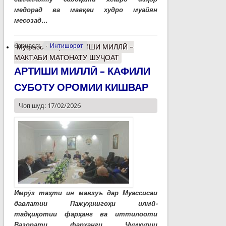
медорад ва мавқеи худро муайян
месозад...
барчасп:
Интишорот
Муфассалтар
о АРТИШИ МИЛЛӢ –
МАКТАБИ МАТОНАТУ ШУҶОАТ
АРТИШИ МИЛЛӢ – КАФИЛИ
СУБОТУ ОРОМИИ КИШВАР
Чоп шуд: 17/02/2026
Имрӯз таҳти ин мавзуъ дар Муассисаи
давлатии Пажуҳишгоҳи илмӣ-
тадқиқотии фарҳанг ва иттилооти
Вазорати фарҳанги Ҷумҳурии