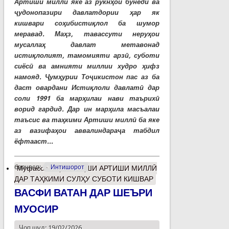
Артиши миллӣ яке аз рукнҳои бунёдӣ ва
ҷудонопазири давлатдории ҳар як
кишвари соҳибистиқлол ба шумор
меравад. Маҳз, тавассути неруҳои
мусаллаҳ давлат метавонад
истиқлолият, тамомияти арзӣ, суботи
сиёсӣ ва амнияти миллии худро ҳифз
намояд. Ҷумҳурии Тоҷикистон пас аз ба
даст овардани Истиқлоли давлатӣ дар
соли 1991 ба марҳилаи нави таърихӣ
ворид гардид. Дар ин марҳила масъалаи
таъсис ва таҳкими Артиши миллӣ ба яке
аз вазифаҳои аввалиндараҷа табдил
ёфтааст...
барчасп:
Интишорот
Муфассалтар
о НАҚШИ АРТИШИ МИЛЛӢ
ДАР ТАҲКИМИ СУЛҲУ СУБОТИ КИШВАР
ВАСФИ ВАТАН ДАР ШЕЪРИ
МУОСИР
Чоп шуд: 19/02/2026