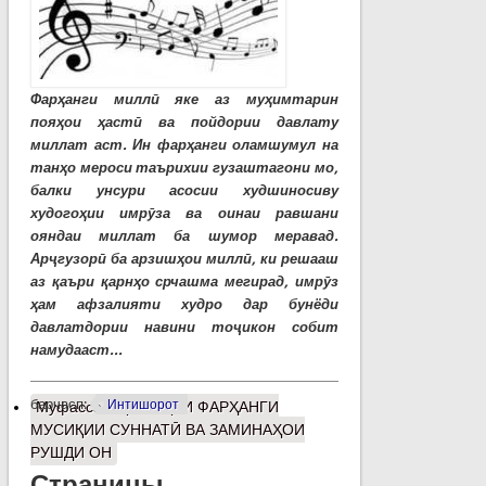
Фарҳанги миллӣ яке аз муҳимтарин
пояҳои ҳастӣ ва пойдории давлату
миллат аст. Ин фарҳанги оламшумул на
танҳо мероси таърихии гузаштагони мо,
балки унсури асосии худшиносиву
худогоҳии имрӯза ва оинаи равшани
ояндаи миллат ба шумор меравад.
Арҷгузорӣ ба арзишҳои миллӣ, ки решааш
аз қаъри қарнҳо срчашма мегирад, имрӯз
ҳам афзалияти худро дар бунёди
давлатдории навини тоҷикон собит
намудааст...
барчасп:
Интишорот
Муфассалтар
о ЭҲЁИ ФАРҲАНГИ
МУСИҚИИ СУННАТӢ ВА ЗАМИНАҲОИ
РУШДИ ОН
Страницы