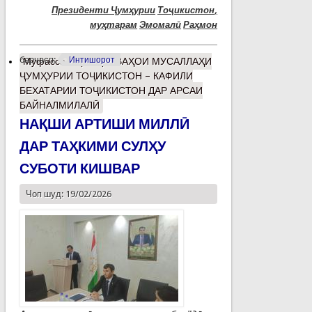
Президенти
Ҷ
ум
ҳ
урии
То
ҷ
икистон
,
му
ҳ
тарам
Эмомал
ӣ
Ра
ҳ
мон
барчасп:
Интишорот
Муфассалтар
о ҚУВВАҲОИ МУСАЛЛАҲИ
ҶУМҲУРИИ ТОҶИКИСТОН – КАФИЛИ
БЕХАТАРИИ ТОҶИКИСТОН ДАР АРСАИ
БАЙНАЛМИЛАЛӢ
НАҚШИ АРТИШИ МИЛЛӢ
ДАР ТАҲКИМИ СУЛҲУ
СУБОТИ КИШВАР
Чоп шуд: 19/02/2026