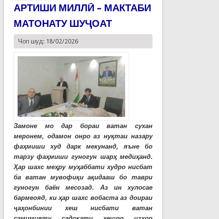
АРТИШИ МИЛЛӢ – МАКТАБИ
МАТОНАТУ ШУҶОАТ
Чоп шуд: 18/02/2026
Замоне мо дар бораи ватан сухан
меронем, одамон онро аз нуқтаи назару
фаҳмиши худ дарк мекунанд, яъне бо
тарзу фаҳмиши гуногун шарҳ медиҳанд.
Ҳар шахс меҳру муҳаббати худро нисбат
ба ватан мувофиқи ақидааш бо таври
гуногун баён месозад. Аз ин хулосае
бармеояд, ки ҳар шахс вобаста аз доираи
ҷаҳонбинии хеш нисбати ватан
самимияту садоқати хешро изҳор