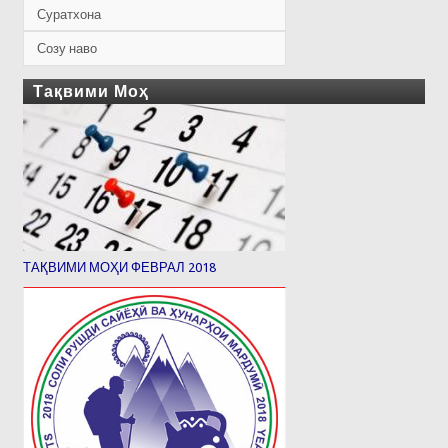
Суратхона
Созу наво
Тақвими Моҳ
ТАҚВИМИ МОҲИ ФЕВРАЛ 2018