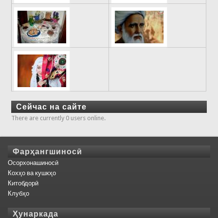
Сейчас на сайте
There are currently 0 users online.
Фарҳангшиносӣ
Осорхонашиносӣ
Кохҳо ва кушкҳо
Китобдорӣ
Клубҳо
Ҳунаркада