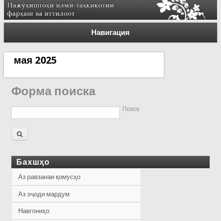
Навигация
мая 2025
Форма поиска
Поиск
Бахшҳо
Аз равзанаи қомусҳо
Аз эҷоди мардум
Навгониҳо