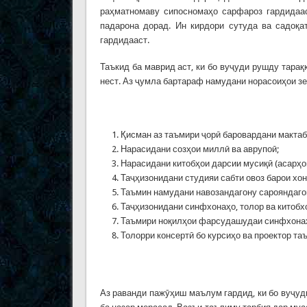
раҳматномаву сипосномаҳо сарфароз гардидаас
падарона дорад. Ин кирдори сутуда ва садоқа
гардидааст.
Таъкид ба маврид аст, ки бо вуҷуди рушду тара
нест. Аз ҷумла бартараф намудани норасоиҳои зе
Қисман аз таъмири ҷорӣ баровардани мактаб
Нарасидани созҳои миллӣ ва аврупоӣ;
Нарасидани китобҳои дарсии мусиқӣ (асарҳои
Таҷҳизонидани студияи сабти овоз барои хон
Таъмин намудани навозандагону сарояндагон
Таҷҳизонидани синфхонаҳо, толор ва китобхо
Таъмири ноқилҳои фарсудашудаи синфхонаҳо
Толорри консертӣ бо курсиҳо ва проектор та
Аз раванди пажӯҳиш маълум гардид, ки бо вуҷу