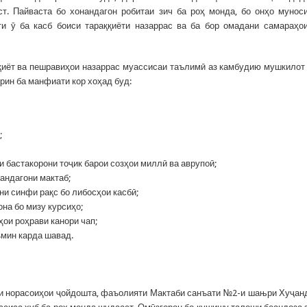
т. Пайваста бо хонандагон робитаи зич ба роҳ монда, бо онҳо мунос
ти ӯ ба касб боиси тараққиёти назаррас ва ба бор омадани самараҳо
ққиёт ва пешравиҳои назаррас муассисаи таълимӣ аз камбудию мушкилот
рин ба манфиати кор хоҳад буд:
;
 бастакорони тоҷик барои созҳои миллӣ ва аврупоӣ;
андагони мактаб;
и синфи рақс бо либосҳои касбӣ;
на бо мизу курсиҳо;
и роҳрави канори чап;
ъмин карда шавад.
ди норасоиҳои ҷойдошта, фаъолияти Мактаби санъати №2-и шањри Хуҷан