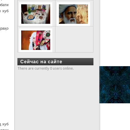
ибати
и хуб
 раҳо
Сейчас на сайте
There are currently 0 users online.
д хуб