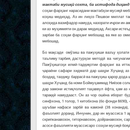
мактаби
муси
қӣ
сохта
,
ба
истифода
ди
ҳ
анд
соҳаи фарҳанг нарасидани мактабҳои мусиқӣ меб
коҳиш медиҳад. Аз ин лиҳоз Пешвои миллат та
алоҳида вазифадор намуда, назорати иҷрои ин ам
ки аз муҳимияти он дарак медиҳад. Аксари истеъ
зарбае ба соҳаи фарҳанг мебошад ва яке аз ом
мебошад.
Бо мақсади омўзиш ва пажуҳиши вазъу ҳолати 
таълиму тарбия, дастурҳои методӣ ва чигунагии
Пажўҳишгоҳи илмӣ-тадқиқотии фарҳанг ва итт
ҷараёни сафари хидматӣ дар шаҳри Хуҷанд аз
боздид, таҳқиқу баррасӣ ва пажуҳиш қарор дода
шаҳри Хуҷанд ба номи Боймуҳаммад Ниёзов соли
дар замони истиқлолият таҳаввул ёфта, ҳам аз 
тараққӣ намудааст. Он аз чор ошёна иборат б
синфхона, 1 толор, 1 китобхона (бо фонди 8690)
шуъбаи нафаси зарбӣ ва камонӣ (38 хонанда),
фаъолият доранд. Инчунин, дар ин муассиса 1 а
скрипканавозон, гиторнавозон, дойранавозон, с
асоси фаъолияти муассисаро созҳои мусиқӣ бояд 