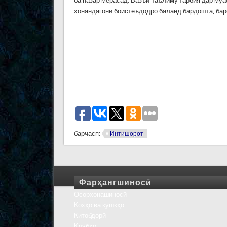
ба назар мерасад. Вазъи таълиму тарбия дар муа
хонандагони боистеъдодро баланд бардошта, бар
барчасп:
Интишорот
Фарҳангшиносӣ
Осорхонашиносӣ
Кохҳо ва кушкҳо
Китобдорӣ
Клубҳо