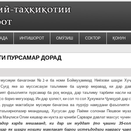
АДА
ИНТИШОРОТ
ОМӮЗИШ
СОХТОР
ҚОНУН
И ПУРСАМАР ДОРАД
 мусиқии бачагонаи №2-и ба номи Боймуҳаммад Ниёзови шаҳри Хуҷ
 Суғд яке аз муссисаҳои таълимие ба шумор меравад, ки дар дав
ият фаъолияти пурсамар ба роҳ монда, дар таълиму тарбияи насли н
со бориз мегузорад. Ин дар ҳолест, ки сол то сол Ҳукумати Ҷумҳурӣ дар 
а рушди мактабҳои мусиқии бачагона ва пурзӯр намудани фаъолияти
 таъхирнопазир меандешад. Хусусан дар Паёми солонаи Пешвои муа
а Маҷлиси Олии кишвар ин нукта аз ҷониби Сарвари давлат махсус чунин
адор
карда
мешаванд
,
ки
дар
ин
муддат
(то
ҷ
ашни 35-сол
ҳ
ар
як
ша
ҳ
ру
но
ҳ
ияи
мамлакат
барои
истеъдод
ҳ
ои
наврасу
ҷ
ав