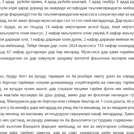
 3 адад рубоби прима, 4 адад рубоби қошғарӣ, 1 адад танбӯр, 3 адад р
 хуби корӣ қарор доранд ва мавриди истифодаи таълимгирандагон мебо
игар фарҳангдӯстон ба таълимгирандагони муассиса созҳои мусиқӣ аз қ
рдад, ки ин амал фонди муассисаро сол то сол ғанӣ мегардонад. Дар муас
 бурда, аз ин теъдод 14 нафар омӯзгорони асосӣ буда, боқӣ омӯзг
маълумоти олии махсус, 2 нафар маълумоти олии умумӣ, 8 нафар маъл
ои дараҷаи олӣ, 1 нафар дараҷаи олии дуюм, 2 нафар дараҷаи миёнаи як
ҷа мебошанд. Тибқи омори дар соли 2024 муассиса 155 нафар хонанда
дод 67 нафар духтаронро дар бар мегирад. Муассиса дар ҳама чораби
онандагони он дар озмунҳои шаҳриву вилоятӣ фаъолона иштирок на
ҳо, бурду бохт ва рушду тараққии он ба роҳбари оқилу доно ва хира
н боргоҳи тарбияро хонуми донишманду соҳибтаҷриба ва ғамхору тарби
, ки вуҷуди чунин ашхос дар соҳаҳои муҳими тарбия фоли нек мебо
ии мактаби мусиқиро ба дӯш дорад, аммо дар ин фосилаи начандон т
нд. Манзурахон дар ин боргоҳи илм собиқаи бештар аз 7-сола дошта, бо 
ти ӯ ба вазифа дарк мегардад ва умед баста мешавад, ки аз омадани ро
 кор меоянд ва малакаву истеъдодҳои сершуморе кашф мегарданд. Ҳам
 низ ҳастанд, ки рушду равнақи он ба фаъолияти густурдаву содиқонаи
ой аълочии Вазорати фарҳанг мебошад, ки яке аз омӯзгорони собиқад
дони зиёд тарбият намуда, дар ин самт хидматҳои шоён анҷом дод