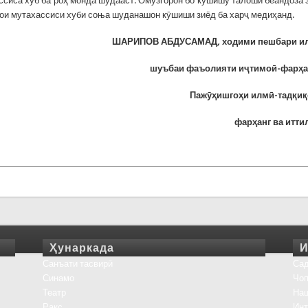
ссиса хуб ба роҳ монда шудааст. Омӯзгорон бо кушишу талоши беандоза 
ои мутахассиси хуби соња шуданашон кӯшиши зиёд ба харҷ медиҳанд.
ШАРИПОВ АБДУСАМАД
,
ходими пешбари и
шуъбаи фаъолияти и
ҷ
тимо
ӣ
-фар
ҳ
а
Паж
ӯҳ
ишго
ҳ
и
илм
ӣ
-
тад
қ
и
қ
фар
ҳ
анг
ва итти
Ҳунаркада
И
Санъати тасвирӣ
Сад
Синамо
Чоп
Театр
На
Рақс
Инт