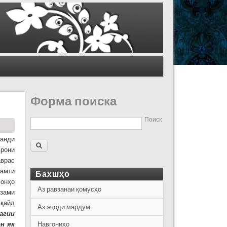
Форма поиска
Поиск
анди
рони
аврас
самти
Бахшҳо
 онҳо
Аз равзанаи қомусҳо
ззами
 қайд
Аз эҷоди мардум
агии
он
як
Навгониҳо