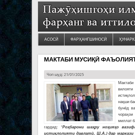
АСОСӢ
ФАРҲАНГШИНОСӢ
ҲУНАРК
МАКТАБИ МУСИҚӢ ФАЪОЛИЯТ
Чоп шуд: 21/01/2025
Мактаби
вилояти
истиқлол
нақши ба
бунёд в
чораҳои
миллат б
гардид: "
Ро
ҳ
барони
ша
ҳ
ру
но
ҳ
ия
ҳ
о
вазиф
исти
қ
лолияти давлат
ӣ, Ш.А.
)
дар
маркази