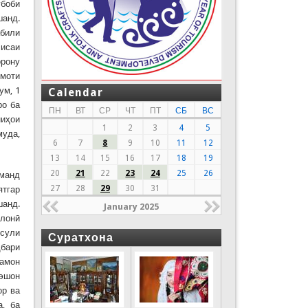
убоби
шанд.
абили
сисаи
орону
умоти
ум, 1
Calendar
ро ба
ПН
ВТ
СР
ЧТ
ПТ
СБ
ВС
ниҳои
1
2
3
4
5
муда,
6
7
8
9
10
11
12
13
14
15
16
17
18
19
20
21
22
23
24
25
26
дманд
27
28
29
30
31
ятгар
шанд.
January 2025
ӯлонӣ
усули
Суратхона
ҳбари
замон
 эшон
ор ва
а, ба