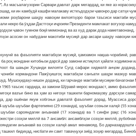
"
.
Аз масъалагузории Сарвари давлат дарк мегардад, ки яке аз норасоиҳ
ошад, ки ин камбудӣ кашфи малакаву истеъдодҳои ҷавонро дар сатҳи ҷу
моми роҳбарони шаҳру навоҳии вилоятҳоро барои таъсиси мактаби му
али некро ба ӯҳдаи Дастгоҳи иҷроияи Президенти мамлакат вогузор наму
додҳои ҷавон гумном боқӣ мемонанд ва аз худ дарак дода наметавонанд, 
илҳои асосии он набудани макотиби мусиқӣ дар аксари шаҳру навоҳии к
кунунӣ ва фаъолияти мактабҳои мусиқӣ, ҳамзамон нақша-чорабинӣ, ра
 ба роҳ мондани китобњои дарсӣ дар замони истиқлол ҳайати ходимони 
илоот ба шањри Хуҷанди вилояти Суғд сафари хидматӣ анҷом доданд
 ҷониби кормандони Пажӯҳишгоҳ мактабҳои санъати шаҳри мазкур ма
 шуд. Мушоҳидаҳо нишон доданд, ки гарчанде мактаби мусиқии бачагонаи
 1965 таъсис гардида, аз замони Шӯравӣ мерос мондааст, аммо фаъолия
нигоҳи вазъи бино ва ҳам аз нигоҳи ташкили барномаҳову дарсҳои сама
уда, дар ошёнаи якум хобгоњи давлатӣ фаъолият дорад. Муассиса дор
, 4 шуъба-шуъбаи фартепияно (29 хонанда), шуъбаи созњои халқӣ (55 хона
 шуъбаи сарояндагии анъанавӣ (17 хоанада) ва 1 синфи рақс (16 хон
ркестри созҳои миллӣ ва 7 ансамбл: ансамблҳои созҳои миллӣ, рубобнав
арояндагии анъанавӣ ва созҳои халқӣ амал менамояд. Бо дарназардошти 
ташкил бидиҳад, нисбати ин самт таваҷҷуҳи зиёд зоҳир мегардад. Биноб