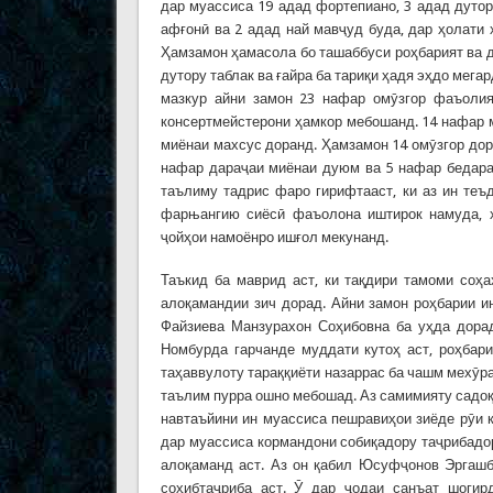
дар муассиса 19 адад фортепиано, 3 адад дутор,
афғонӣ ва 2 адад най мавҷуд буда, дар ҳолати
Ҳамзамон ҳамасола бо ташаббуси роҳбарият ва д
дутору таблак ва ғайра ба тариқи ҳадя эҳдо мега
мазкур айни замон 23 нафар омӯзгор фаъолият
консертмейстерони ҳамкор мебошанд. 14 нафар 
миёнаи махсус доранд. Ҳамзамон 14 омӯзгор дор
нафар дараҷаи миёнаи дуюм ва 5 нафар бедара
таълиму тадрис фаро гирифтааст, ки аз ин теъ
фарњангию сиёсӣ фаъолона иштирок намуда, х
ҷойҳои намоёнро ишғол мекунанд.
Таъкид ба маврид аст, ки тақдири тамоми соҳа
алоқамандии зич дорад. Айни замон роҳбарии и
Файзиева Манзурахон Соҳибовна ба уҳда дорад
Номбурда гарчанде муддати кутоҳ аст, роҳбар
таҳаввулоту тараққиёти назаррас ба чашм мехӯра
таълим пурра ошно мебошад. Аз самимияту садоқа
навтаъйини ин муассиса пешравиҳои зиёде рӯи
дар муассиса кормандони собиқадору таҷрибадор
алоқаманд аст. Аз он қабил Юсуфҷонов Эргашб
соҳибтаҷриба аст. Ӯ дар ҷодаи санъат шогир