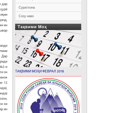
о дар
Суратхона
мҳурӣ
сиқии
Созу наво
данд,
ки ин
Тақвими Моҳ
ишвар
ванди
илмии
. Дар
вриди
 №2-и
ТАҚВИМИ МОҲИ ФЕВРАЛ 2018
ти он
ранок
ои 12
нда),
анда)
озон,
он ки
ар ин