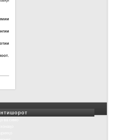
завқи
лмии
нг
ии
отии
лоот.
нтишорот
о ва симо
хонаҳо
шрияҳо
ернет