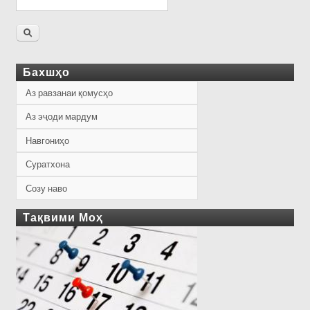
Бахшҳо
Аз равзанаи қомусҳо
Аз эҷоди мардум
Навгониҳо
Суратхона
Созу наво
Тақвими Моҳ