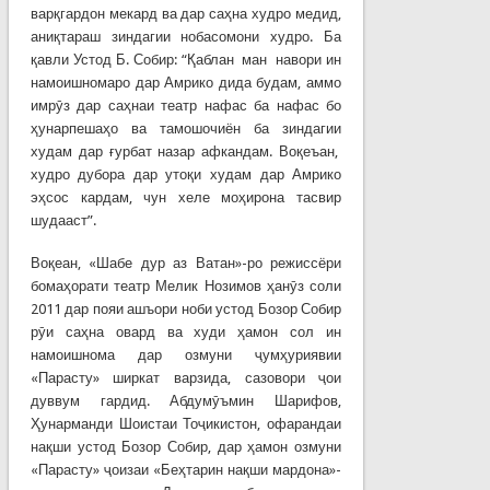
варқгардон мекард ва дар саҳна худро медид,
аниқтараш зиндагии нобасомони худро. Ба
қавли Устод Б. Собир: “Қаблан ман навори ин
намоишномаро дар Амрико дида будам, аммо
имрӯз дар саҳнаи театр нафас ба нафас бо
ҳунарпешаҳо ва тамошочиён ба зиндагии
худам дар ғурбат назар афкандам. Воқеъан,
худро дубора дар утоқи худам дар Амрико
эҳсос кардам, чун хеле моҳирона тасвир
шудааст”.
Воқеан, «Шабе дур аз Ватан»-ро режиссёри
бомаҳорати театр Мелик Нозимов ҳанӯз соли
2011 дар пояи ашъори ноби устод Бозор Собир
рӯи саҳна овард ва худи ҳамон сол ин
намоишнома дар озмуни ҷумҳуриявии
«Парасту» ширкат варзида, сазовори ҷои
дуввум гардид. Абдумӯъмин Шарифов,
Ҳунарманди Шоистаи Тоҷикистон, офарандаи
нақши устод Бозор Собир, дар ҳамон озмуни
«Парасту» ҷоизаи «Беҳтарин нақши мардона»-