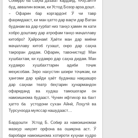
Собирро ба саҳна даъват карданд. «Аҳсант!»
буд, аввалин вожае, ки Устод Бозор арза дошт.
– Офарин бар коргардон! Ӯ чи тавр
фаҳмидааст, ки ман ҳатто дар вақти дар Ватан
буданам ва дар ғурбат низ танҳо ҳамин як кати
хобро доштаму дар атрофам танҳо маҷаллаву
китобро? Ҳайронам! Ҳаёти ман дар миёни
маҷаллаву китоб гузашт, онро дар саҳна
такроран дидам. Офарин, тавонистед! Ман
хушбахтам, ки худамро дар саҳна дидам. Ман
худамро хушбахттарин адиби тоҷик
меҳисобам. Зеро нахустин шоири тоҷикам, ки
ҳангоми дар қайди ҳаёт буданаш нақшашро
дар саҳнаи театр беҳтарин ҳунармандон
офариданд ва худаш тамошогари он
намоишнома будааст. Чунин ифтихор ва бахт
ҳатто ба устодони сухан Айнӣ, Лоҳутӣ ва
Турсунзода муяссар нашудааст…
Бардошти Устод Б. Собир аз намоишномаи
мазкур ниҳоят орфона ва ошиқона аст. Ӯ
баробари намоишнома хотироти куҳнаи худро