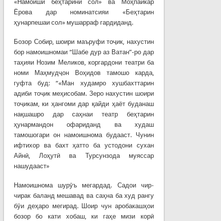
«Намоиши беҳтарини сол» ва Моҳпайкар
Ёрова дар номинатсияи «Беҳтарин
ҳунарпешаи сол» мушарраф гардиданд.
Бозор Собир, шоири маъруфи тоҷик, нахустин
бор намоишномаи “Шабе дур аз Ватан”-ро дар
таҳияи Нозим Меликов, коргардони театри ба
номи Маҳмудҷон Воҳидов тамошо карда,
гуфта буд: “«Ман худамро хушбахттарин
адиби тоҷик меҳисобам. Зеро нахустин шоири
тоҷикам, ки ҳангоми дар қайди ҳаёт буданаш
нақшашро дар саҳнаи театр беҳтарин
ҳунармандон офариданд ва худаш
тамошогари он намоишнома будааст. Чунин
ифтихор ва бахт ҳатто ба устодони сухан
Айнӣ, Лоҳутӣ ва Турсунзода муяссар
нашудааст»
Намоишнома шурӯъ мегардад. Садои чир-
чирак баланд мешавад ва саҳна ба худ рангу
бӯи деҳаро мегирад. Шоир чун аробакашҳои
бозор бо кати хобаш, ки гаҳе мизи корӣ