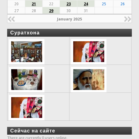
20
21
22
23
24
25
26
27
28
29
30
31
January 2025
Суратхона
Сейчас на сайте
There are currently 0 users online.