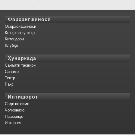
Фарҳангшиносӣ
Осорхонашиносӣ
Кохҳо ва кушкҳо
Китобдорӣ
Клубҳо
Ҳунаркада
Санъати тасвирӣ
Синамо
Театр
Рақс
Интишорот
Садо ва симо
Чопхонаҳо
Нашрияҳо
Интернет