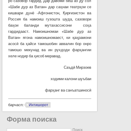
ро сазовор гардид. Дар давоми беш аз ду сол
«Шабе дур аз Ватан» дар саҳнаи театрҳои се
кишвари дунё -Афғонистон, Қирғизистон ва
Россия ба намоиш гузошта шуда, сазовори
баҳои баланди мутахассисони соҳа
гардидааст. Намоишномаи «Шабе дур аз
Ватан» ягона намоишномаест, ки қаҳрамони
асосӣ ба ҳайси тамошобин аввалин бор онро
тамошо мекунад ва ин рухдоди фарҳангии
хеле нодир ба ҳисоб меравад.
Саъдӣ Мирзоев
ходими калони шуъбаи
фарҳанг ва санъатшиносӣ
барчасп:
Интишорот
Форма поиска
Поиск