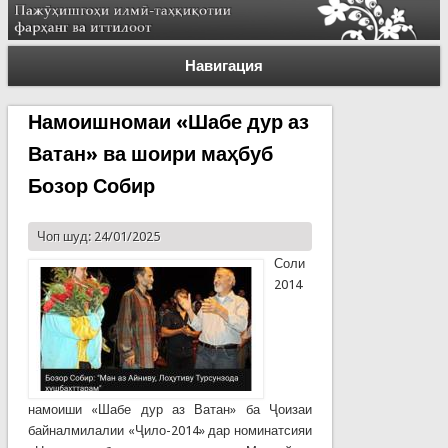
Навигация
Намоишномаи «Шабе дур аз
Ватан» ва шоири маҳбуб
Бозор Собир
Чоп шуд: 24/01/2025
Соли
2014
намоиши «Шабе дур аз Ватан» ба Ҷоизаи
байналмилалии «Ҷило-2014» дар номинатсияи