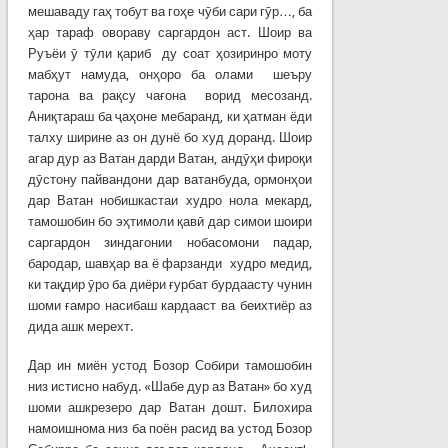
мешаваду гаҳ тобут ва гоҳе чӯби сари гӯр…, ба
ҳар тараф овораву саргардон аст. Шоир ва
Руъёи ӯ тӯли қариб ду соат ҳозиринро моту
мабҳут намуда, онҳоро ба олами шеъру
тарона ва рақсу чағона ворид месозанд.
Аниқтараш ба ҷаҳоне мебаранд, ки ҳатман ёди
талху ширине аз он дунё бо худ доранд. Шоир
агар дур аз Ватан дарди Ватан, андӯҳи фироқи
дӯстону пайвандони дар ватанбуда, ормонҳои
дар Ватан нобишкастаи худро нола мекард,
тамошобин бо эҳтимоли қавӣ дар симои шоири
саргардон зиндагонии нобасомони падар,
бародар, шавҳар ва ё фарзанди худро медид,
ки тақдир ӯро ба диёри ғурбат бурдаасту чунин
шоми ғамро насибаш кардааст ва беихтиёр аз
дида ашк мерехт.
Дар ин миён устод Бозор Собири тамошобин
низ истисно набуд. «Шабе дур аз Ватан» бо худ
шоми ашкрезеро дар Ватан дошт. Билохира
намоишнома низ ба поён расид ва устод Бозор