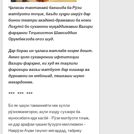
Ҷаласаи тантанавӣ бахшида ба Рӯзи
матбуоти тоҷик, баъди зуҳри имрӯз дар
бинои театри академӣ-драмавии ба номи
Лоҳутӣ бо суханони муқаддимавии Вазири
фарҳанги Тоҷикистон Шамсиддин
Орумбекзода оғоз шуд.
Дар бораи ин ҷаласа матлабе хоҳем дошт.
Аммо ҳоло суханронии ифтитоҳии
Вазири фарҳанг, ки худ як таҳлили
фарогири вазъи матбуот дар кишвар ва
дурнамои он мебошад, пешкаши шумо
мегардонем.
*** *** ***
Бо як ҷаҳон таманниёти нек кулли
рӯзноманигорон, аҳли эҷоду суханро ба
муносибати иди касбӣ - Рӯзи матбуоти тоҷик,
ки дар арафаи ҷашни бузурги миллиамон –
Наврӯзи Аҷам таҷлил мегардад, табрику