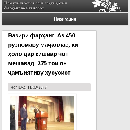
Навигация
Вазири фарҳанг: Аз 450
рӯзномаву маҷаллае, ки
ҳоло дар кишвар чоп
мешавад, 275 тои он
ҷамъиятиву хусусист
Чоп шуд: 11/03/2017