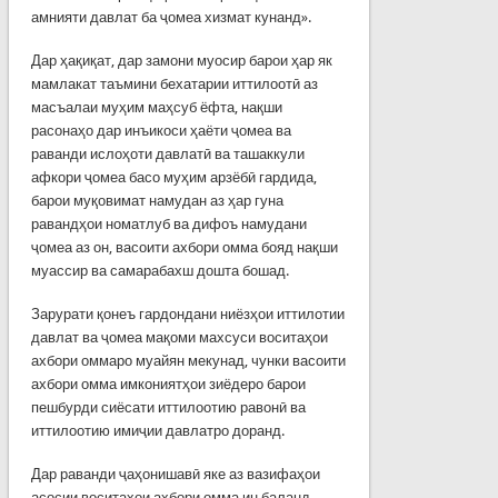
амнияти давлат ба ҷомеа хизмат кунанд».
Дар ҳақиқат, дар замони муосир барои ҳар як
мамлакат таъмини бехатарии иттилоотӣ аз
масъалаи муҳим маҳсуб ёфта, нақши
расонаҳо дар инъикоси ҳаёти ҷомеа ва
раванди ислоҳоти давлатӣ ва ташаккули
афкори ҷомеа басо муҳим арзёбӣ гардида,
барои муқовимат намудан аз ҳар гуна
равандҳои номатлуб ва дифоъ намудани
ҷомеа аз он, васоити ахбори омма бояд нақши
муассир ва самарабахш дошта бошад.
Зарурати қонеъ гардондани ниёзҳои иттилотии
давлат ва ҷомеа мақоми махсуси воситаҳои
ахбори оммаро муайян мекунад, чунки васоити
ахбори омма имкониятҳои зиёдеро барои
пешбурди сиёсати иттилоотию равонӣ ва
иттилоотию имиҷии давлатро доранд.
Дар раванди ҷаҳонишавӣ яке аз вазифаҳои
асосии воситаҳои ахбори омма ин баланд