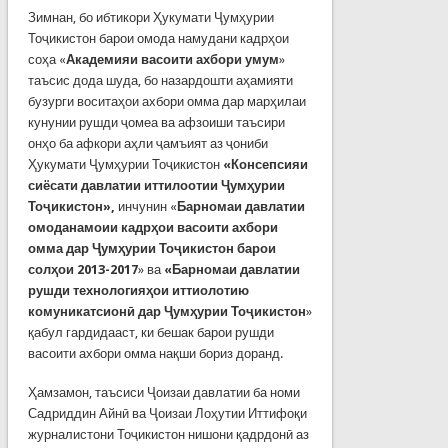
Зимнан, бо ибтикори Ҳукумати Ҷумҳурии
Тоҷикистон барои омода намудани кадрҳои
соҳа «
Академияи васоити ахбори умум
»
таъсис дода шуда, бо назардошти аҳамияти
бузурги воситаҳои ахбори омма дар марҳилаи
кунунии рушди ҷомеа ва афзоиши таъсири
онҳо ба афкори аҳли ҷамъият аз ҷониби
Ҳукумати Ҷумҳурии Тоҷикистон
«Консепсияи
сиёсати давлатии иттилоотии Ҷумҳурии
Тоҷикистон»,
инчунин «
Барномаи давлатии
омоданамоии кадрҳои васоити ахбори
омма дар Ҷумҳурии Тоҷикистон барои
солҳои 2013-2017
» ва
«Барномаи давлатии
рушди технологияҳои иттиолотию
комуникатсионӣ дар Ҷумҳурии Тоҷикистон
»
қабул гардидааст, ки бешак барои рушди
васоити ахбори омма нақши бориз доранд.
Ҳамзамон, таъсиси Ҷоизаи давлатии ба номи
Садриддин Айнӣ ва Ҷоизаи Лоҳутии Иттифоқи
журналистони Тоҷикистон нишони қадрдонӣ аз