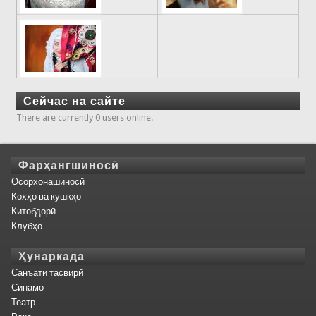
Сейчас на сайте
There are currently 0 users online.
Фарҳангшиносӣ
Осорхонашиносӣ
Кохҳо ва кушкҳо
Китобдорӣ
Клубҳо
Ҳунаркада
Санъати тасвирӣ
Синамо
Театр