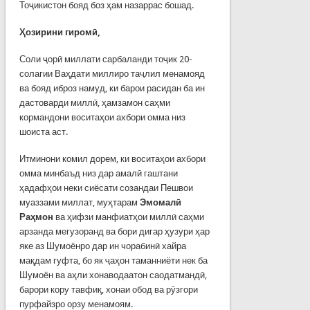
Тоҷикистон бояд боз ҳам назаррас бошад.
Ҳозирини гиромӣ,
Соли ҷорӣ миллати сарбаланди тоҷик 20-
солагии Ваҳдати миллиро таҷлил менамояд
ва бояд иброз намуд, ки барои расидан ба ин
дастоварди миллӣ, ҳамзамон саҳми
кормандони воситаҳои ахбори омма низ
шоиста аст.
Итминони комил дорем, ки воситаҳои ахбори
омма минбаъд низ дар амалӣ гаштани
ҳадафҳои неки сиёсати созандаи Пешвои
муаззами миллат, муҳтарам
Эмомалӣ
Раҳмон
ва ҳифзи манфиатҳои миллӣ саҳми
арзанда мегузоранд ва бори дигар ҳузури ҳар
яке аз Шумоёнро дар ин чорабинӣ хайра
мақдам гуфта, бо як ҷаҳон таманниёти нек ба
Шумоён ва аҳли хонаводаатон саодатмандӣ,
барори кору тавфиқ, хонаи обод ва рӯзгори
пурфайзро орзу менамоям.