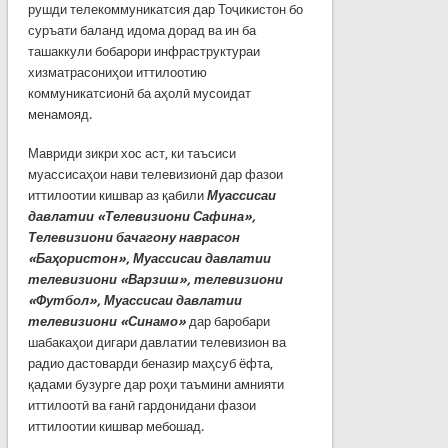
рушди телекоммуникатсия дар Тоҷикистон бо
суръати баланд идома дорад ва ин ба
ташаккули бобарори инфраструктураи
хизматрасониҳои иттилоотию
коммуникатсионӣ ба аҳолӣ мусоидат
менамояд.
Мавриди зикри хос аст, ки таъсиси
муассисаҳои нави телевизионӣ дар фазои
иттилоотии кишвар аз қабили
Муассисаи
давлатии «Телевизиони Сафина»,
Телевизиони бачагону наврасон
«Баҳористон», Муассисаи давлатии
телевизиони «Варзиш», телевизиони
«Футбол», Муассисаи давлатии
телевизиони «Синамо»
дар баробари
шабакаҳои дигари давлатии телевизион ва
радио дастоварди беназир маҳсуб ёфта,
қадами бузурге дар роҳи таъмини амнияти
иттилоотӣ ва ғанӣ гардонидани фазои
иттилоотии кишвар мебошад.