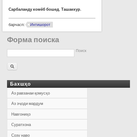
Сарбаланду комёб бошед. Ташаккур.
барчасп:
Интишорот
Форма поиска
Поиск
Бахшҳо
Аз равзанаи қомусҳо
Аз эҷоди мардум
Навгониҳо
Суратхона
Созу наво