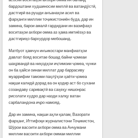
бардоштани худшиносии миллӣ ва ватандӯстӣ,
дастгирӣ ва рушди анъанаҳои асил ва
фарҳанги миллии тоҷикистониён буда, дар ин
замина, барои амалӣ гардидани ин вазифаҳо
воситаҳои ахбори омма аз ҳама имтиёзҳо ва
дастгириҳо бархурдор мебошанд.
Матбуот ҳамчун инъикосгари манфиатҳои
давлат бояд воситае бошад байни ҷомеаи
шаҳрвандӣ ва ниҳодҳои иҷтимоии ҷомеа, чунки
он ба ҳайси оинаи миллат дар баррасиву
муаррифии тамоми паҳлӯҳои ҳаёти ҷомеа
нақши калидӣ дорад ва он қодир аст бо сухани
созандаву саривақтӣ ва саҳеҳу нишонрас
рисолати худро дар назди халқу ватан
сарбаландона иҷро намояд.
Дар ин замина, нақши аҳли қалам, Вазорати
фарҳанг, Иттифоқи журналистони Тоҷикистон,
Шӯрои васоити ахбори омма ва Анҷумани
миллии васоити ахбори оммаи миллии