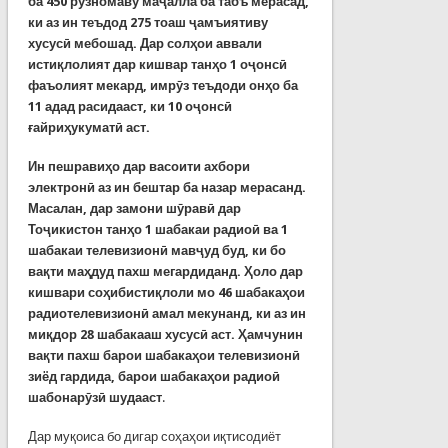
ба 450 рӯзномаву маҷалла ба табъ мерасад,
ки аз ин теъдод 275 тоаш ҷамъиятиву
хусусӣ мебошад. Дар солҳои аввали
истиқлолият дар кишвар танҳо 1 оҷонсӣ
фаъолият мекард, имрӯз теъдоди онҳо ба
11 адад расидааст, ки 10 оҷонсӣ
ғайриҳукуматӣ аст.
Ин пешравиҳо дар васоити ахбори
электронӣ аз ин бештар ба назар мерасанд.
Масалан, дар замони шӯравӣ дар
Тоҷикистон танҳо 1 шабакаи радиоӣ ва 1
шабакаи телевизионӣ мавҷуд буд, ки бо
вақти маҳдуд пахш мегардиданд. Ҳоло дар
кишвари соҳибистиқлоли мо 46 шабакаҳои
радиотелевизионӣ амал мекунанд, ки аз ин
миқдор 28 шабакааш хусусӣ аст. Ҳамчунин
вақти пахш барои шабакаҳои телевизионӣ
зиёд гардида, барои шабакаҳои радиоӣ
шабонарӯзӣ шудааст
.
Дар муқоиса бо дигар соҳаҳои иқтисодиёт