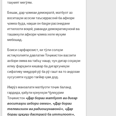
таҳният мегӯям.
Бешак, дар ҷомеаи демократӣ, матбуот аз
воситаҳои асосии таъсиррасонӣ ба афкори
ҷомеа буда, нақши он баҳри расонидани
иттилооти воқеӣ, раванди демократикунонӣ ва
ташаккули афкори ҷомеа хеле муҳим
мебошад.
Боиси сарфарозист, ки тӯли солҳои
истиқлолияти давлатии Тоҷикистон васоити
ахбори омма ва табъу нашр, чун дигар соҳаҳои
илму фарҳанги кишвар ба дигаргуниҳои
сифативу миқдорӣ рӯ ба рӯ гашт ва то андозае
хусусияти худро тағйир ҳам дод.
Имрӯз манзалати матбуоти тоҷик баланд
гардида, қабули қонунҳои Ҷумҳурии
Тоҷикистон
«Дар бораи матбуот ва дигар
воситаҳои ахбори омма», «Дар бораи
телевизион ва радиошунавонӣ», «Дар
бораи ҳуқуқи дастрасӣ ба иттилоот»,