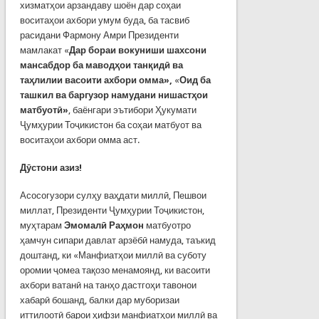
хизматҳои арзандаву шоён дар соҳаи
воситаҳои ахбори умум буда, ба тасвиб
расидани Фармону Амри Президенти
мамлакат «
Дар бораи вокуниши шахсони
мансабдор ба маводҳои танқидӣ ва
таҳлилии васоити ахбори омма»,
«
Оид ба
ташкил ва баргузор намудани нишастҳои
матбуотӣ»
, баёнгари эътибори Ҳукумати
Ҷумҳурии Тоҷикистон ба соҳаи матбуот ва
воситаҳои ахбори омма аст.
Дӯстони азиз
!
Асосогузори сулҳу ваҳдати миллӣ, Пешвои
миллат, Президенти Ҷумҳурии Тоҷикистон,
муҳтарам
Эмомалӣ Раҳмон
матбуотро
ҳамчун сипари давлат арзёбӣ намуда, таъкид
доштанд, ки «Манфиатҳои миллӣ ва суботу
оромии ҷомеа тақозо менамоянд, ки васоити
ахбори ватанӣ на танҳо дастгоҳи тавонои
хабарӣ бошанд, балки дар муборизаи
иттилоотӣ барои ҳифзи манфиатҳои миллӣ ва