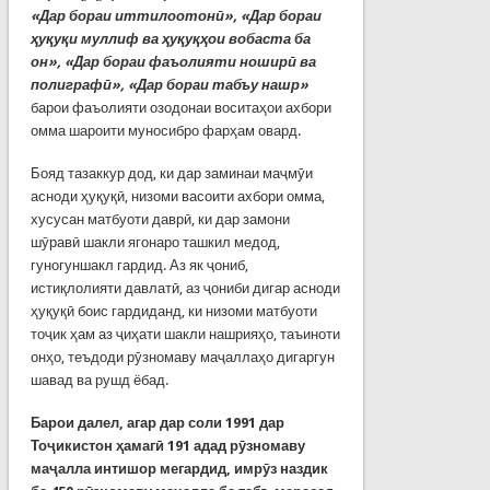
«Дар бораи иттилоотонӣ», «Дар бораи
ҳуқуқи муллиф ва ҳуқуқҳои вобаста ба
он», «Дар бораи фаъолияти ноширӣ ва
полиграфӣ», «Дар бораи табъу нашр»
барои фаъолияти озодонаи воситаҳои ахбори
омма шароити муносибро фарҳам овард.
Бояд тазаккур дод, ки дар заминаи маҷмӯи
асноди ҳуқуқӣ, низоми васоити ахбори омма,
хусусан матбуоти даврӣ, ки дар замони
шӯравӣ шакли ягонаро ташкил медод,
гуногуншакл гардид. Аз як ҷониб,
истиқлолияти давлатӣ, аз ҷониби дигар асноди
ҳуқуқӣ боис гардиданд, ки низоми матбуоти
тоҷик ҳам аз ҷиҳати шакли нашрияҳо, таъиноти
онҳо, теъдоди рӯзномаву маҷаллаҳо дигаргун
шавад ва рушд ёбад.
Барои далел, агар дар соли 1991 дар
Тоҷикистон ҳамагӣ 191 адад рӯзномаву
маҷалла интишор мегардид, имрӯз наздик