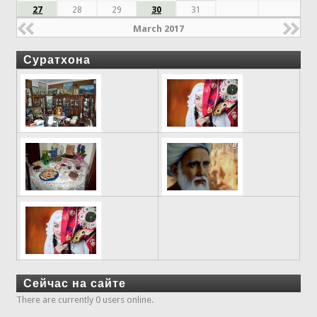
27
28
29
30
31
March 2017
Суратхона
Сейчас на сайте
There are currently 0 users online.