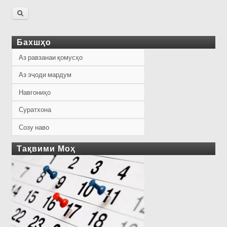
Бахшҳо
Аз равзанаи қомусҳо
Аз эҷоди мардум
Навгониҳо
Суратхона
Созу наво
Тақвими Моҳ