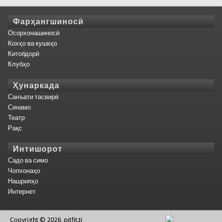
Фарҳангшиносӣ
Осорхонашиносӣ
Кохҳо ва кушкҳо
Китобдорӣ
Клубҳо
Ҳунаркада
Санъати тасвирӣ
Синамо
Театр
Рақс
Интишорот
Садо ва симо
Чопхонаҳо
Нашрияҳо
Интернет
Copyright © 2026, pitfit.tj