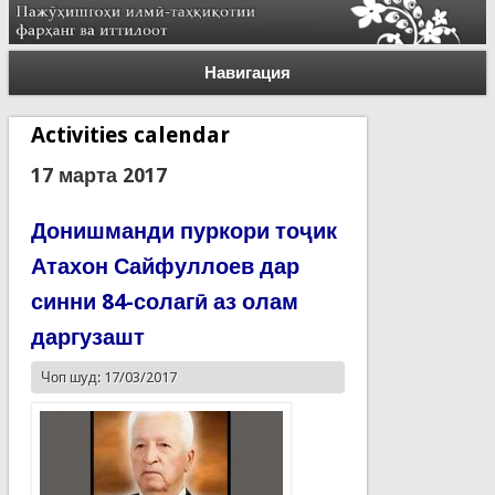
Навигация
Activities calendar
17 марта 2017
Донишманди пуркори тоҷик
Атахон Сайфуллоев дар
синни 84-солагӣ аз олам
даргузашт
Чоп шуд: 17/03/2017