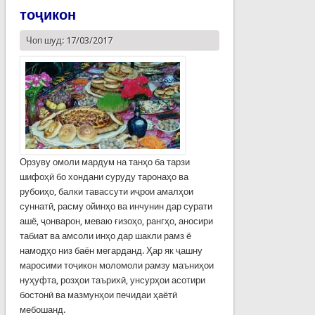
тоҷикон
Чоп шуд: 17/03/2017
Орзуву омоли мардум на танҳо ба тарзи
шифоҳӣ бо хондани суруду таронаҳо ва
рубоиҳо, балки тавассути иҷрои амалҳои
суннатӣ, расму ойинҳо ва инчунин дар сурати
ашё, ҷонварон, меваю ғизоҳо, рангҳо, аносири
табиат ва амсоли инҳо дар шакли рамз ё
намодҳо низ баён мегарданд. Ҳар як ҷашну
маросими тоҷикон моломоли рамзу маъниҳои
нуҳуфта, розҳои таърихӣ, унсурҳои асотири
бостонӣ ва мазмунҳои печидаи ҳаётӣ
мебошанд.