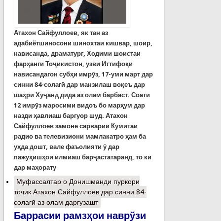
Атахон Сайфуллоев, як тан аз
адабиётшиносони шинохтаи кишвар, шоир,
нависанда, драматург, Ходими шоистаи
фарҳанги Тоҷикистон, узви Иттифоқи
нависандагон субҳи имрӯз, 17-уми март дар
синни 84-солагӣ дар манзилаш воқеъ дар
шаҳри Хуҷанд дида аз олам барбаст. Соати
12 имрӯз маросими видоъ бо марҳум дар
назди ҳавлиаш баргуор шуд. Атахон
Сайфуллоев замоне сарварии Кумитаи
радио ва телевизиони мамлакатро ҳам ба
уҳда дошт, вале фаъолияти ӯ дар
пажуҳишҳои илмиаш барҷастатаранд, то ки
дар маҳорату
Муфассалтар
о Донишманди пуркори
тоҷик Атахон Сайфуллоев дар синни 84-
солагӣ аз олам даргузашт
Баррасии рамзҳои наврўзи