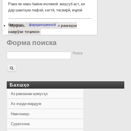
Рамз як навъ баёни иҷтимоӣ маҳсуб аст, ки
дар шаклҳои лафзӣ, хаттӣ, тасвирӣ, иҷроӣ
барчасп:
фарҳангшиносӣ
Муфассалтар
о Баррасии рамзҳои
наврўзи тоҷикон
Форма поиска
Поиск
Бахшҳо
Аз равзанаи қомусҳо
Аз эҷоди мардум
Навгониҳо
Суратхона