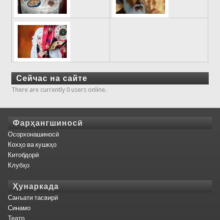
Сейчас на сайте
There are currently 0 users online.
Фарҳангшиносӣ
Осорхонашиносӣ
Кохҳо ва кушкҳо
Китобдорӣ
Клубҳо
Ҳунаркада
Санъати тасвирӣ
Синамо
Театр