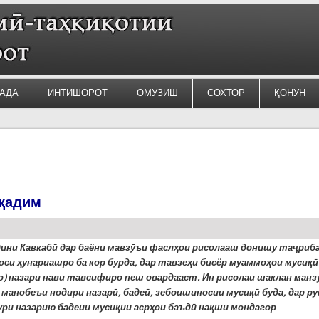
АДА
ИНТИШОРОТ
ОМӮЗИШ
СОХТОР
ҚОНУН
 қадим
ини Кавкабӣ дар баёни мавзӯъи фаслҳои рисолааш донишу таҷриб
соси ҳунариашро ба кор бурда, дар тавзеҳи бисёр муаммоҳои мусиқӣ
о) назари нави тавсифиро пеш овардааст. Ин рисолаи шаклан манз
з манобеъи нодири назарӣ, бадеӣ, зебоишиносии мусиқӣ буда, дар р
ри назарию бадеии мусиқии асрҳои баъдӣ нақши мондагор