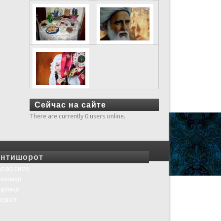
Сейчас на сайте
There are currently 0 users online.
нтишорот
о ва симо
хонаҳо
шрияҳо
ернет