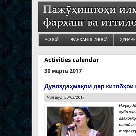
АСОСӢ
ФАРҲАНГШИНОСӢ
ҲУНАРК
Activities calendar
30 марта 2017
Дувоздаҳмақом дар китобҳои
Чоп шуд: 30/03/2017
Наҷмудд
хуби эҳ
(мақомҳ
насрӣ а
тафакку