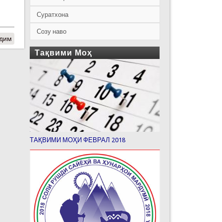
Суратхона
Созу наво
адим
Тақвими Моҳ
ТАҚВИМИ МОҲИ ФЕВРАЛ 2018