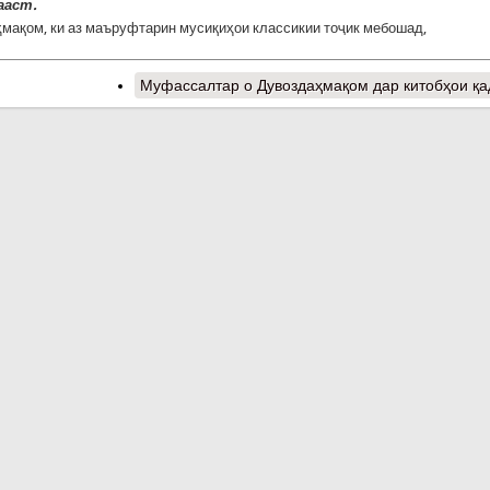
ааст.
мақом, ки аз маъруфтарин мусиқиҳои классикии тоҷик мебошад,
Муфассалтар
о Дувоздаҳмақом дар китобҳои қ