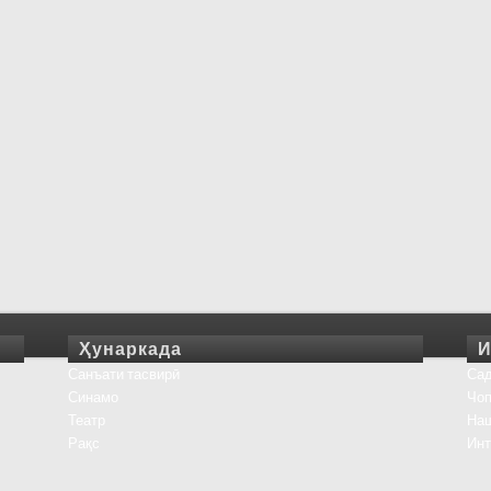
Ҳунаркада
И
Санъати тасвирӣ
Сад
Синамо
Чоп
Театр
На
Рақс
Инт