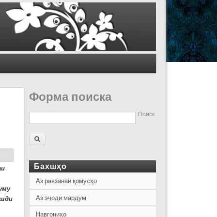
Форма поиска
Поиск
Бахшҳо
аи
Аз равзанаи қомусҳо
уму
Аз эҷоди мардум
ушди
Навгониҳо