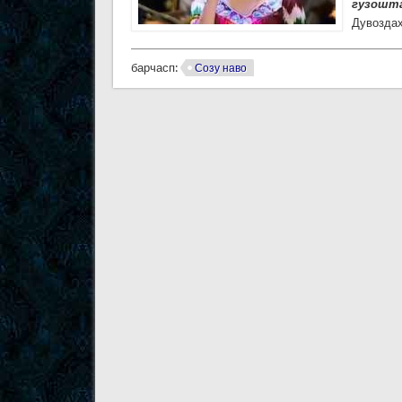
гузошт
Дувоздаҳ
барчасп:
Созу наво