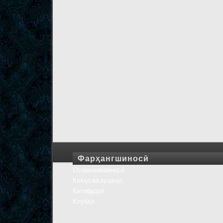
Фарҳангшиносӣ
Осорхонашиносӣ
Кохҳо ва кушкҳо
Китобдорӣ
Клубҳо