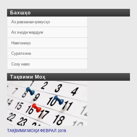
Бахшҳо
Аз равзанаи қомусҳо
Аз эҷоди мардум
Навгониҳо
Суратхона
Созу наво
Тақвими Моҳ
ТАҚВИМИ МОҲИ ФЕВРАЛ 2018