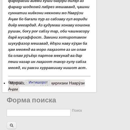
фарорасии айёми хуши баҳорӣ дилҳо аз
фараҳу шодкомӣ лабрез мешаванд, ҷашни
суннатии ниёкони некноми мо Наврӯзи
Аҷам бо бағали пур аз сабзаву гул вориди
диёр ме
г
ардад.
Аз қудумаш хонаву кошона
рушан, боғу роғ сабзу тар, оби чашмасору
дарё мусаффост. Замини хотиротамон
шукуфазор мешавад, ёдҳои наву кӯҳан ба
ҳам меоянд ва моро лаҳазоте аз ин олам
ба олам рӯъёҳо партов мекунад ва дар
пеши назар ин лаҳазот танҳо гулу сабза
меояд, ки рамзи хуррамииву нишот аст.
барчасп:
Интишорот
Муфассалтар
о Диди қирғизии Наврӯзи
Аҷам
Форма поиска
Поиск