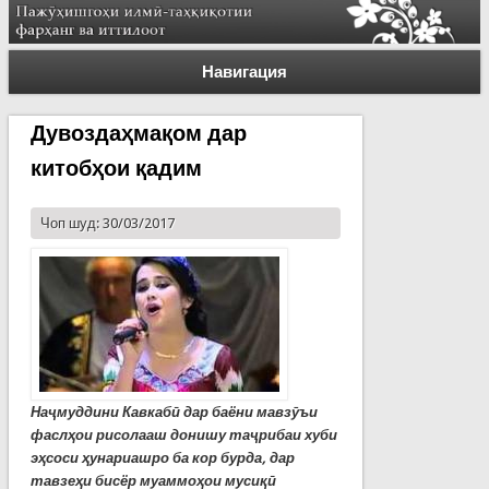
Навигация
Дувоздаҳмақом дар
китобҳои қадим
Чоп шуд: 30/03/2017
Наҷмуддини Кавкабӣ дар баёни мавзӯъи
фаслҳои рисолааш донишу таҷрибаи хуби
эҳсоси ҳунариашро ба кор бурда, дар
тавзеҳи бисёр муаммоҳои мусиқӣ