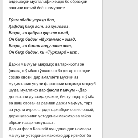
андешаҳои мухталифи хешро бо образҳои
рангини шеърӣ баён намуааст:
Гӯям адади усулҳо боз,
Ҳафдаҳ баҳр аст, эй хушовоз.
Баҳре, ки қабули ҳар кас омад,
Он баҳр бидон «Мухаммас» омад.
Баҳре, ки бинои авҷу паст аст,
Он баҳр бидон, ки «Туркзарб» аст.
Дарки маҷмӯъи мақомҳо ва таркиботи он
(оваза, шӯъбаю гӯшаҳояш бо дигар шохаҳои
созию овозӣ) дар амалиёти мусиқӣ аз
муҳимтарин усули фарогирии мақомҳо маҳсуб
шуда, муаллиф дар
фасли панҷум
-«Дар
донистани дувоздаҳмақом, бистучаҳор шӯъба
ва шаш овоза» аз равиши дарки маҷмӯъ, тарз
ва усули иҷрою эҷоди таркибҳои созию овозӣ,
дарки қавонини устодонаи мақомҳо ва ғайра
ибрози назар намудааст.
Дар ин фасл Кавкабӣ чун донандаи номвари
маҷмӯъи устодонаи мақомҳо дар иртибот ба