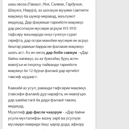
шаш овоза (Гавашт
, Ноя, Салмак, Гардуния,
Шаҳноз, Наврӯз
), аз шохаҳои муҳими савтияти
мақомҳо ба шумор меравад, маълумот
медиҳад. Дар фаҳмиши таркиботи мақомҳо
дар рисолаҳои мусиқии асрҳои XYI-XYII
тафсиру маънидоди онҳо гуногун сурат
гирифта, дар осори манобеи мусиқии ин асрҳо
бештар равиши баррасии фалакии мақомҳо
шоеъ аст. Аз ин нигоҳ
дар боби саввум
-«
Дар
баёни нағмаҳо, ки аз дувоздаҳ бурҷ аст
»
мавзӯъи истихроҷу пайванди таркиботи
мақомҳо бо 12 бурҷи фалакӣ дар иртибот
тавсиф шудааст.
Кавкабӣ аз усул, раванди тафсирии мақомҳо
(тавсифи фалакӣ) дур нарафта, ин мавзӯъро
дар ҳамбастагӣ ба диди фалакӣ тавзеҳ
медиҳад.
Муаллиф
дар фасли чаҳорум
- «Дар баёни
усули мухталифа» вазну зарб ва усулҳои
мусиқиро мавриди баҳс қарор дода, афкору