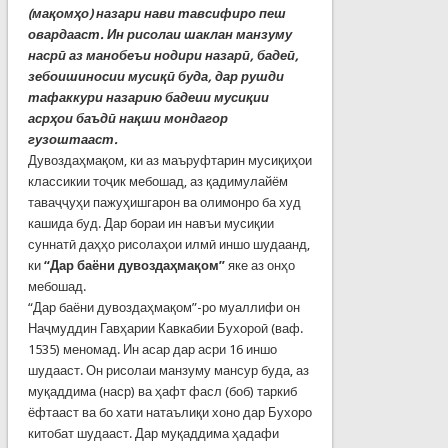
(мақомҳо) назари нави тавсифиро пеш
овардааст. Ин рисолаи шаклан манзуму
насрӣ аз манобеъи нодири назарӣ, бадеӣ,
зебоишиносии мусиқӣ буда, дар рушди
тафаккури назарию бадеии мусиқии
асрҳои баъдӣ нақши мондагор
гузоштааст.
Дувоздаҳмақом, ки аз маъруфтарин мусиқиҳои
классикии тоҷик мебошад, аз қадимулайём
таваҷҷуҳи пажуҳишгарон ва олимонро ба худ
кашида буд. Дар бораи ин навъи мусиқии
суннатӣ даҳҳо рисолаҳои илмӣ иншо шудаанд,
ки
“Дар баёни дувоздаҳмақом”
яке аз онҳо
мебошад.
“Дар баёни дувоздаҳмақом”-ро муаллифи он
Наҷмуддин Гавҳарии Кавкабии Бухороӣ (ваф.
1535) меномад. Ин асар дар асри 16 иншо
шудааст. Он рисолаи манзуму мансур буда, аз
муқаддима (наср) ва ҳафт фасл (боб) таркиб
ёфтааст ва бо хати натаълиқи хоно дар Бухоро
китобат шудааст. Дар муқаддима ҳадафи