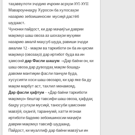
таҳаввулоти эҷодию иҷроии асрҳои XYI-XYII
Мавароуннаҳру Хуросон ба хулосаҳои
назарию зебоишиносии мусиқӣ дастёб
шудааст.
Чунонки пайдост, ки дар маҷмӯъи даврии
мақомҳо шаш овоза аз шохаҳои муҳими
назарию амалӣ маҳсуб шуда, равиши эҷоди
амалии 12 - мақом ва таркиботи он ба ин қисми
мақомҳо (овозаҳо) дар иртибот буда ва ин
ҳамсонӣ
дар Фасли шашум
-«Дар баёни он, ки
шаш овоза дар дувоздаҳ мақом бошад»
давоми мантиқии фасли панҷум буда,
хусусияти хоси шаш овозаро, ки ҳар яке ба ду
мақом марбут аст, тахлил менамояд.
Дар фасли ҳафтум
- «Дар баёни таркиботи
мақомҳо» бештар тавсифи шаш овоза, ҳафдаҳ
баҳру усулҳои мусиқӣ, таносуби ҳамсонии
мавзӯӣ, оҳангӣ, тараннумӣ, хатти ягонаи
иртиботи бадеию зебоишиносии маҷмӯи
даврии мақомҳо тавсиф шудаанд.
Пайдост, ки муаллиф дар баёни мавзӯъи ин