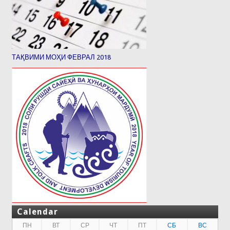
ТАҚВИМИ МОҲИ ФЕВРАЛ 2018
Calendar
ПН
ВТ
СР
ЧТ
ПТ
СБ
ВС