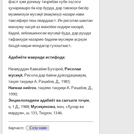
фасл ҳам донишу таҷрибаи хуби эҳсоси
ҳунариашро ба кор бурда, дар тавзеҳи бисёр
муаммоҳои мусиқӣ (мақомҳо) назари нави
тавсифиро пеш овардааст. Ин рисолаи шаклан
манзуму насрӣ аз манобеи нодири назарӣ,
бадеӣ, зебоишиносии мусиқӣ буда, дар рушди
тафаккури назарию бадеии мусиқии асрҳои
баъдӣ нақши мондагор гузоштааст.
Адабиёти мавриди истифода:
Наҷмуддин Кавкабии Бухороӣ,
Рисолаи
мусиқӣ
, Рисола дар баёни дувоздаҳмақом,
таҳия таҳқиқи А. Раҷабов, Д., 1985;
Нағмаи ниёгон
, таҳияю таҳқиқи А. Раҷабов, Д.,
1990;
Энциклопедияи адабиёт ва санъати тоҷик
,
ҷ. 1 Д., 1988;
Мусиқинома
, маҷ. «Ҳунар ва
мардум», ш. 135, Теҳрон, 1346.
барчасп:
Созу наво