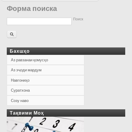
Форма поиска
Поиск
Бахшҳо
Аз равзанаи қомусҳо
Аз эҷоди мардум
Навгониҳо
Суратхона
Созу наво
Тақвими Моҳ