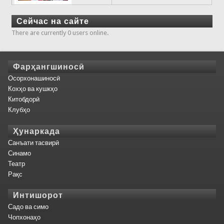
Сейчас на сайте
There are currently 0 users online.
Фарҳангшиносӣ
Осорхонашиносӣ
Кохҳо ва кушкҳо
Китобдорӣ
Клубҳо
Ҳунаркада
Санъати тасвирӣ
Синамо
Театр
Рақс
Интишорот
Садо ва симо
Чопхонаҳо