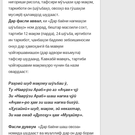
нигориши рисола, тафсири мӯъҷази ҳар мақом,
таркиботи он (шӯъбаҳо, овозҳо ва гӯшаҳои
мусиқӣ) қаламдод шудааст.
Дар фасли аввал
, ки «Дар баёни нағмаҳои
шӯъбаҳо» ном дорад, бештар масоили сохт,
тартиби 12 мақом (парда), 24 шӯъба, иртиботи
ин таркибот, ҷанбаҳои бадеию зебоишиносии
онҳо дар ҳамоҳангӣ ба мавқеи
ҷойгиршавиашон (дар адвори маъмула)
тафсир шудаанд. Кавкабӣ мавқеъ, тартиби
ҷойгиршавии мақомҳоро чунин ба назм
овардааст:
Раҳовӣ шуд мақому шӯъбаи ӯ,
Ту «Наврӯзи Араб»-ро аз «Аҷам» ҷӯ
Зи «Наврӯзи Араб» шаш нағма ҷӯӣ
«Аҷам»-ро ҳам зи шаш нағма бигӯӣ.
«Ҳусайнӣ» шуд, мақом, эй некахтар,
Зи нав омад «Дугоҳу» ҳам «Муҳайяр».
Фасли дуввум
«Дар баёни шаш овоза»
номида шудааст ва муаллиф дар он дар бораи