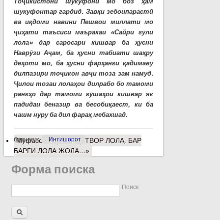
Тоҷикистони шукуфони мо боз ҳам
шукуфонтар гардид. Завқи зебоипарастӣ
ва иқдоми навини Пешвои миллати мо
ҷиҳати таъсиси маъракаи «Сайри гули
лола» дар саросари кишвар ба ҳусни
Наврӯзи Аҷам, ба ҳусни табиати шаҳру
деҳоти мо, ба ҳусни фарҳанги қадимаву
дилпазири тоҷикон авҷи тоза зам намуд.
Ҷилои тозаи лолаҳои дилрабо бо тамоми
рангҳо дар тамоми гӯшаҳои кишвар як
падидаи беназир ва бесобиқаест, ки ба
чашм нуру ба дил фараҳ мебахшад.
барчасп:
Интишорот
Муфассалтар
о «ЁҚУТВОР ЛОЛА, БАР
БАРГИ ЛОЛА ЖОЛА…»
Форма поиска
Поиск