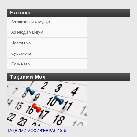
Бахшҳо
Аз равзанаи қомусҳо
Аз эҷоди мардум
Навгониҳо
Суратхона
Созу наво
Тақвими Моҳ
ТАҚВИМИ МОҲИ ФЕВРАЛ 2018