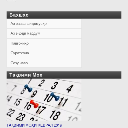
Бахшҳо
Аз равзанаи қомусҳо
Аз эҷоди мардум
Навгониҳо
Суратхона
Созу наво
Тақвими Моҳ
ТАҚВИМИ МОҲИ ФЕВРАЛ 2018