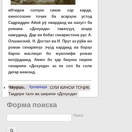
ибтидои солҳои сиюм сар карда,
киносозони тоҷик ба асарҳои устод
Садриддин Айнӣ рӯ оварданд ва нахуст ба
романи «Дохунда» таваҷҷуҳ зоҳир
намуданд. Дар ин бобат сенаристони рус А.
Олшанский, Н. Достал ва И. Прут аз рӯйи ин
роман сенарияҳо эҷод карданд ва борҳо
барои маслиҳат бо муаллифи роман
вохӯрдаанд. Аммо бо ҳар баҳона таҳияи
сенарияи «Дохунда» аз як сол ба соли
дигар мемонд.
барчасп:
Ҳунаркада
Муфассалтар
о 90 СОЛИ КИНОИ ТОҶИК:
Тақдири талх ва ширини «Дохунда»
Форма поиска
Поиск