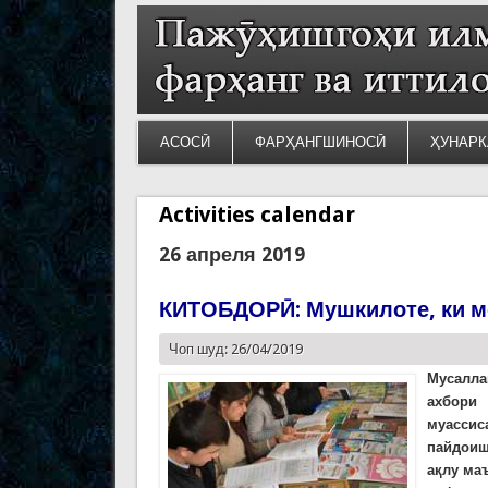
АСОСӢ
ФАРҲАНГШИНОСӢ
ҲУНАРК
Activities calendar
26 апреля 2019
КИТОБДОРӢ: Мушкилоте, ки м
Чоп шуд: 26/04/2019
Мусалла
ахбори 
муассис
пайдоиш
ақлу маъ