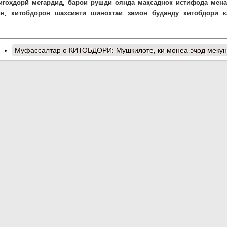
игоҳдорӣ мегардид, барои рушди оянда мақсаднок истифода мена
н, китобдорон шахсияти шинохтаи замон буданду китобдорӣ к
Муфассалтар
о КИТОБДОРӢ: Мушкилоте, ки монеа эҷод меку