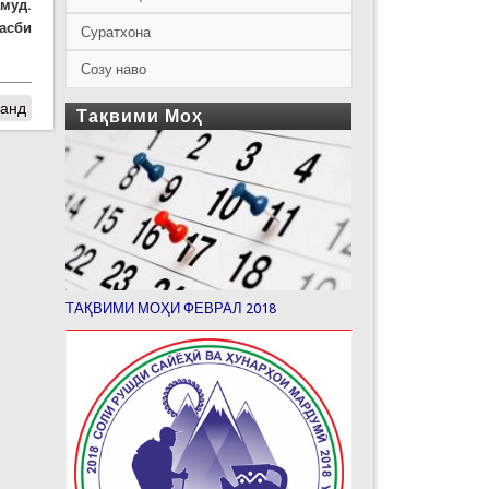
муд.
асби
Суратхона
Созу наво
нанд
Тақвими Моҳ
ТАҚВИМИ МОҲИ ФЕВРАЛ 2018