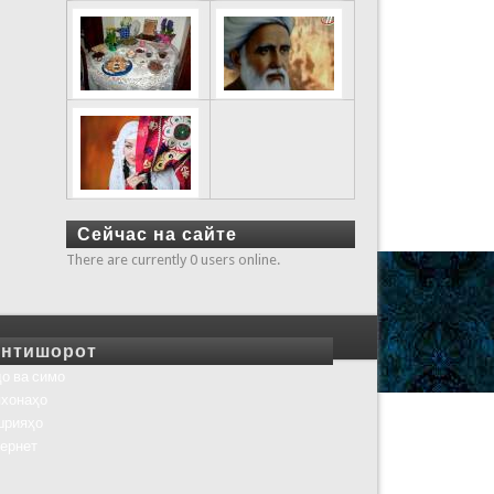
Сейчас на сайте
There are currently 0 users online.
нтишорот
о ва симо
хонаҳо
шрияҳо
ернет