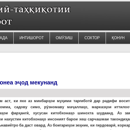
АДА
ИНТИШОРОТ
ОМӮЗИШ
СОХТОР
ҚОНУН
онеа эҷод мекунанд
м аст, ки яке аз минбарҳои муҳими тарғиботӣ дар радифи восит
омма, садову симо, рӯзномаву маҷаллаҳо, марказҳои иттилоо
аҳои фарҳангӣ, хусусан китобхонаҳо шинохта шудаанд. Аз за
и нахустин китобхонаҳо инсоният барои хеш сарчашмаи такондиҳа
навиётро ба даст овард. Аз боигариҳои зеҳние, ки гирдоварӣ, корка