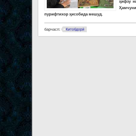
ҳифзу н
Ҳамчуни
пурифтихор ҳисобида мешуд.
барчасп:
Китобдорӣ