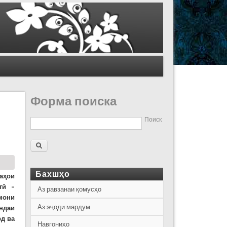
Форма поиска
Поиск
Бахшҳо
аҳои
тӣ –
Аз равзанаи қомусҳо
мони
Аз эҷоди мардум
ндаи
рд ва
Навгониҳо