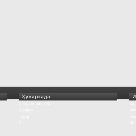
Ҳунаркада
И
Санъати тасвирӣ
Сад
Синамо
Чоп
Театр
На
Рақс
Инт