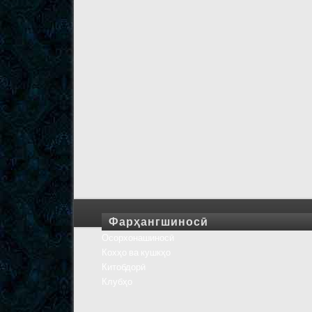
Фарҳангшиносӣ
Осорхонашиносӣ
Кохҳо ва кушкҳо
Китобдорӣ
Клубҳо