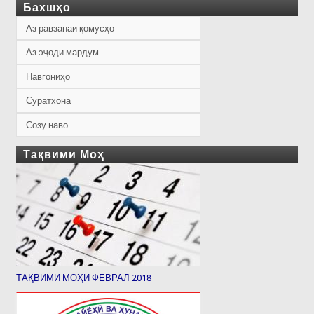
Бахшҳо
Аз равзанаи қомусҳо
Аз эҷоди мардум
Навгониҳо
Суратхона
Созу наво
Тақвими Моҳ
ТАҚВИМИ МОҲИ ФЕВРАЛ 2018