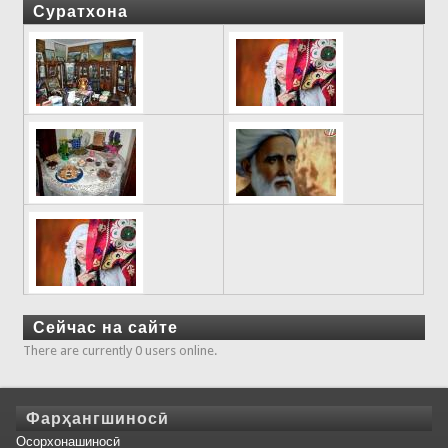
Суратхона
Сейчас на сайте
There are currently 0 users online.
Фарҳангшиносӣ
Осорхонашиносӣ