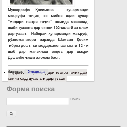
Мушаррафа Қосимова - ҳунарманди
маъруфи тоҷик, ки миёни аҳли ҳунар
“модари театри тоҷик” номида мешавад,
шаби гузашта дар синни 102-солагӣ аз олам
даргузашт. Набераи ҳунарманди маъруф,
рӯзноманигори варзида Шамсия Қосим
иброз дошт, ки модаркалонаш соати 12 - и
шаб дар манзилаш воқеъ дар шаҳри
Душанбе чашм аз олам баст.
барчасп:
Ҳунаркада
Муфассалтар
о Модари театри тоҷик дар
синни садудусолагӣ даргузашт
Форма поиска
Поиск