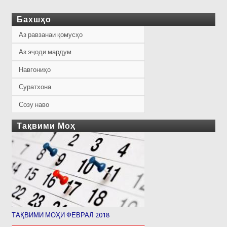
Бахшҳо
Аз равзанаи қомусҳо
Аз эҷоди мардум
Навгониҳо
Суратхона
Созу наво
Тақвими Моҳ
ТАҚВИМИ МОҲИ ФЕВРАЛ 2018