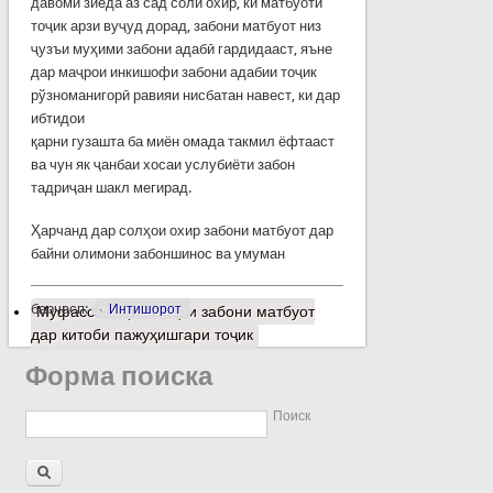
давоми зиёда аз сад соли охир, ки матбуоти
тоҷик арзи вуҷуд дорад, забони матбуот низ
ҷузъи муҳими забони адабӣ гардидааст, яъне
дар маҷрои инкишофи забони адабии тоҷик
рўзноманигорӣ равияи нисбатан навест, ки дар
ибтидои
қарни гузашта ба миён омада такмил ёфтааст
ва чун як ҷанбаи хосаи услубиёти забон
тадриҷан шакл мегирад.
Ҳарчанд дар солҳои охир забони матбуот дар
байни олимони забоншинос ва умуман
барчасп:
Интишорот
Муфассалтар
о Баҳси забони матбуот
дар китоби пажуҳишгари тоҷик
Форма поиска
Поиск