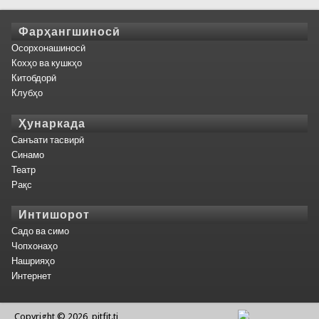
Фарҳангшиносӣ
Осорхонашиносӣ
Кохҳо ва кушкҳо
Китобдорӣ
Клубҳо
Ҳунаркада
Санъати тасвирӣ
Синамо
Театр
Рақс
Интишорот
Садо ва симо
Чопхонаҳо
Нашрияҳо
Интернет
Copyright © 2026, pitfit.tj