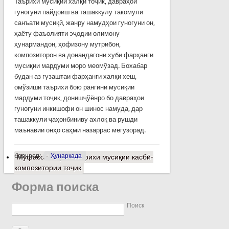
Таърихи мусиқии халқи тоҷик, давраҳои
гуногуни пайдоиш ва ташаккулу такомули
санъати мусиқӣ, жанру намудҳои гуногуни он,
ҳаёту фаъолияти эҷодии олимону
ҳунармандон, ҳофизону мутрибон,
композиторон ва донандагони хуби фарҳанги
мусиқии мардуми моро меомўзад. Бохабар
будан аз гузаштаи фарҳанги халқи хеш,
омўзиши таърихи бою рангини мусиқии
мардуми тоҷик, донишҷўёнро бо давраҳои
гуногуни инкишофи он шинос намуда, дар
ташаккули ҷаҳонбиниву ахлоқ ва рушди
маънавии онҳо саҳми назаррас мегузорад.
барчасп:
Ҳунаркада
Муфассалтар
о Таърихи мусиқии касбӣ-
композитории тоҷик
Форма поиска
Поиск