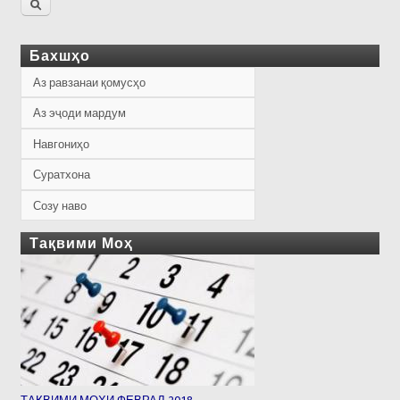
Бахшҳо
Аз равзанаи қомусҳо
Аз эҷоди мардум
Навгониҳо
Суратхона
Созу наво
Тақвими Моҳ