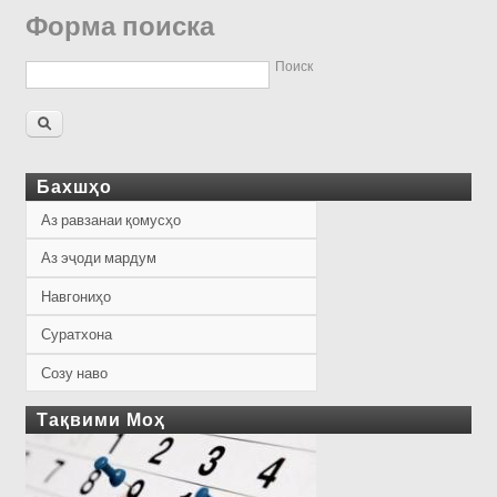
Форма поиска
Поиск
Бахшҳо
Аз равзанаи қомусҳо
Аз эҷоди мардум
Навгониҳо
Суратхона
Созу наво
Тақвими Моҳ