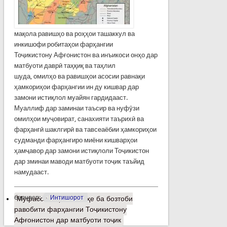
мақола равишҳо ва роҳҳои ташаккул ва
инкишофи робитаҳои фарҳангии
Тоҷикистону Афғонистон ва инъикоси онҳо дар
матбуоти даврӣ таҳқиқ ва таҳлил
шуда, омилҳо ва равишҳои асосии равнақи
ҳамкориҳои фарҳангии ин ду кишвар дар
замони истиқлол муайян гардидааст.
Муаллиф дар заминаи таъсир ва нуфӯзи
омилҳои муҷовират, санахияти таърихӣ ва
фарҳангӣ шаклгирӣ ва тавсеаёбии ҳамкориҳои
судманди фарҳангиро миёни кишварҳои
ҳамҷавор дар замони истиқлоли Тоҷикистон
дар зминаи маводи матбуоти тоҷик таъйид
намудааст.
барчасп:
Интишорот
Муфассалтар
о Нигоҳе ба бозтоби
равобити фарҳангии Тоҷикистону
Афғонистон дар матбуоти тоҷик