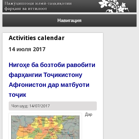
Навигация
Activities calendar
14 июля 2017
Нигоҳе ба бозтоби равобити
фарҳангии Тоҷикистону
Афғонистон дар матбуоти
тоҷик
Чоп шуд: 14/07/2017
Дар