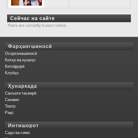
Сейчас на сайте
There are currently 0 users online.
Фарҳангшиносӣ
Осорхонашиносӣ
Кохҳо ва кушкҳо
Китобдорӣ
Клубҳо
Ҳунаркада
Санъати тасвирӣ
Синамо
Театр
Рақс
Интишорот
Садо ва симо