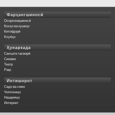
Фарҳангшиносӣ
Осорхонашиносӣ
Кохҳо ва кушкҳо
Китобдорӣ
Клубҳо
Ҳунаркада
Санъати тасвирӣ
Синамо
Театр
Рақс
Интишорот
Садо ва симо
Чопхонаҳо
Нашрияҳо
Интернет