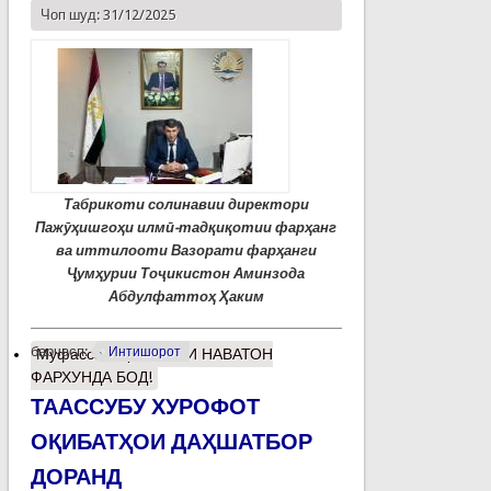
Чоп шуд: 31/12/2025
Табрикоти солинавии директори
Пажӯҳишгоҳи илмӣ-тадқиқотии фарҳанг
ва иттилооти Вазорати фарҳанги
Ҷумҳурии Тоҷикистон Аминзода
Абдулфаттоҳ Ҳаким
барчасп:
Интишорот
Муфассалтар
о СОЛИ НАВАТОН
ФАРХУНДА БОД!
ТААССУБУ ХУРОФОТ
ОҚИБАТҲОИ ДАҲШАТБОР
ДОРАНД