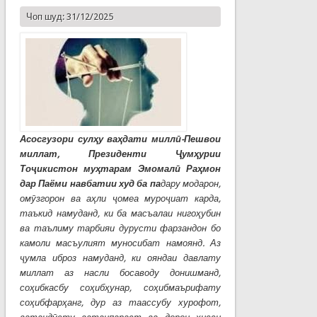
Чоп шуд: 31/12/2025
Асосгузори сулҳу ваҳдати миллӣ-Пешвои
миллат, Президенти Ҷумҳурии
Тоҷикистон муҳтарам Эмомалӣ Раҳмон
дар Паёми навбатии худ ба па
дару модарон,
омӯзгорон ва аҳли ҷомеа муроҷиат карда,
таъкид намуданд, ки ба масъалаи нигоҳубин
ва таълиму тарбияи дурусти фарзандон бо
камоли масъулият муносибат намоянд. Аз
ҷумла иброз намуданд, ки ояндаи давлату
миллат аз насли босаводу донишманд,
соҳибкасбу соҳибҳунар, соҳибмаърифату
соҳибфарҳанг, дур аз таассубу хурофот,