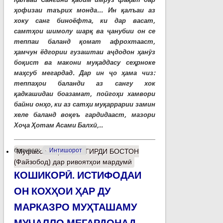
ҳофизаи таърих монда... Ин қалъаи аз
хоку санг биноёфта, ки дар васат,
самтҳои шимолу шарқ ва ҷанубии он се
теппаи баланд қомат афрохтааст,
ҳамчун ёдгории гузаштаи аҷдодон ҳанӯз
боқист ва макони муқаддасу сеҳрноке
маҳсуб мегардад. Дар ин ҷо ҳама чиз:
теппаҳои баланди аз сангу хок
қадкашидаи боазамат, пойгоҳи хамвори
байни онҳо, ки аз сатҳи муқаррарии замин
хеле баланд воқеъ гардидааст, мазори
Хоҷа Ҳотам Асами Балхӣ,..
барчасп:
Интишорот
Муфассалтар
о ВАШГИРДИ БОСТОН
(Файзобод) дар ривоятҳои мардумӣ
КОШИКОРӢ. ИСТИФОДАИ
ОН КОХҲОИ ҲАР ДУ
МАРКАЗРО МУҲТАШАМУ
МУҶАЛЛО МЕГАРДОНАД