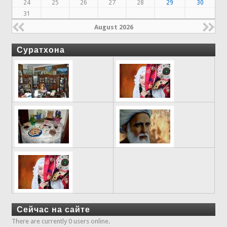
24
25
26
27
28
29
30
31
August 2026
Суратхона
Сейчас на сайте
There are currently 0 users online.