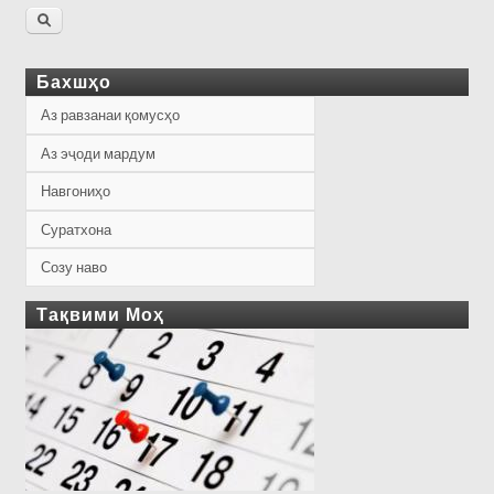
Бахшҳо
Аз равзанаи қомусҳо
Аз эҷоди мардум
Навгониҳо
Суратхона
Созу наво
Тақвими Моҳ