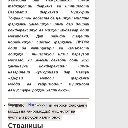
Ҳамасола дар Пажуҳишгоҳи илмӣ-
тадқиқотии фарҳанг ва иттилооти
Вазорати фарҳанги Ҷумҳурии
Тоҷикистон вобаста ба ҷашнҳои миллию
фарҳангӣ ҳамоишҳои илмӣ дар доираи
конференсияҳо ва мизҳои мудаввар доир
мегарданд. Дар радифи таҷлили
чорабиниҳои сиёсию фарҳангӣ ПИТФИ
доир ба натиҷагирӣ ва ҷамъбасти
лоиҳаҳо нишастҳои илмӣ баргузор
месозад, ки 30-юми декабри соли 2025
ҳамингуна конференсияи илмӣ-
назариявии ҷумҳуриявӣ дар мавзуи
«Ҳифзи мероси фарҳанги
моддӣ ва ғайримоддӣ: мушкилот
ва ҷустуҷӯи роҳҳои ҳалли онҳо»...
барчасп:
Интишорот
Муфассалтар
о Ҳифзи мероси фарҳанги
моддӣ ва ғайримоддӣ: мушкилот ва
ҷустуҷӯи роҳҳои ҳалли онҳо
Страницы