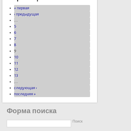
« первая
‹ предыдущая
…
5
6
7
8
9
10
11
12
13
…
следующая ›
последняя »
Форма поиска
Поиск