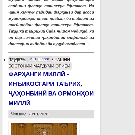
гардиши фаслҳо ташаккул ёфтааст. Ин
ҷашн ҳамчун падидаи фарҳангӣ дар асоси
мушоҳидаҳои инсон нисбат ба табиат ва
тағйирёбии фаслҳо ташаккул ёфтааст.
Таҳқиқи таърихии Сада нишон медиҳад, ки
он дар заминаи ҷаҳонбинии мифологӣ ва
фалсафии аҷдодон ба вуҷуд омадааст...
барчасп:
Интишорот
Муфассалтар
о САДА ҶАШНИ
БОСТОНИИ МАРДУМИ ОРИЁӢ
ФАРҲАНГИ МИЛЛӢ –
ИНЪИКОСГАРИ ТАЪРИХ,
ҶАҲОНБИНӢ ВА ОРМОНҲОИ
МИЛЛӢ
Чоп шуд: 20/01/2026