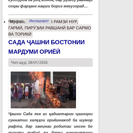
соҳаи фарҳанг нақши бориз мегузорад...
барчасп:
Интишорот
Муфассалтар
о САДА РАМЗИ НУР,
ГАРМӢ, ПИРӮЗИИ РАВШАНӢ БАР САРМО
ВА ТОРИКӢ
САДА ҶАШНИ БОСТОНИИ
МАРДУМИ ОРИЁӢ
Чоп шуд: 28/01/2026
Ҷашни Сада яке аз қадимтарин ҷашнҳои
суннатии халқҳои ориёинажод ба шумор
рафта, дар заминаи робитаи инсон бо
муҳити табиӣ ва дарки қонуниятҳои