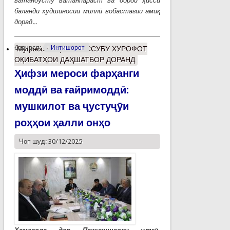
ватандӯсту ватанпараст ва дорои ҳисси
баланди худшиносии миллӣ вобастагии амиқ
дорад...
барчасп:
Интишорот
Муфассалтар
о ТААССУБУ ХУРОФОТ
ОҚИБАТҲОИ ДАҲШАТБОР ДОРАНД
Ҳифзи мероси фарҳанги
моддӣ ва ғайримоддӣ:
мушкилот ва ҷустуҷӯи
роҳҳои ҳалли онҳо
Чоп шуд: 30/12/2025