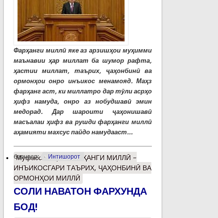
Фарҳанги миллӣ яке аз арзишҳои муҳимми
маънавии ҳар миллат ба шумор рафта,
ҳастии миллат, таърих, ҷаҳонбинӣ ва
ормонҳои онро инъикос менамояд. Маҳз
фарҳанг аст, ки миллатро дар тӯли асрҳо
ҳифз намуда, онро аз нобудшавӣ эмин
медорад. Дар шароити ҷаҳонишавӣ
масъалаи ҳифз ва рушди фарҳанги миллӣ
аҳамияти махсус пайдо намудааст...
барчасп:
Интишорот
Муфассалтар
о ФАРҲАНГИ МИЛЛӢ –
ИНЪИКОСГАРИ ТАЪРИХ, ҶАҲОНБИНӢ ВА
ОРМОНҲОИ МИЛЛӢ
СОЛИ НАВАТОН ФАРХУНДА
БОД!