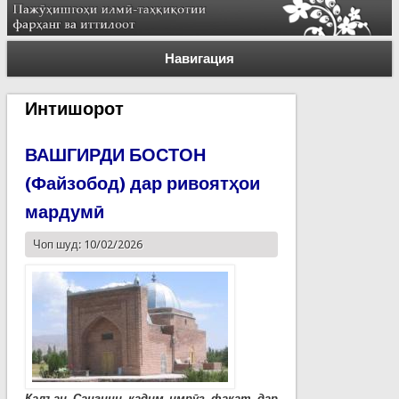
Навигация
Интишорот
ВАШГИРДИ БОСТОН
(Файзобод) дар ривоятҳои
мардумӣ
Чоп шуд: 10/02/2026
Қалъаи Сангини қадим имрӯз фақат дар