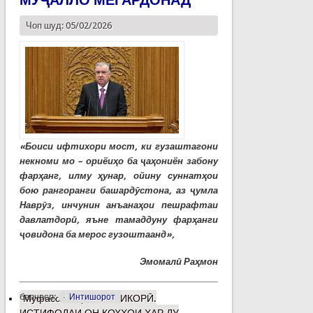
Чоп шуд: 05/02/2026
«Боиси ифтихори мост, ки гузаштагони
некноми мо – ориёиҳо ба ҷаҳониён забону
фарҳанг, илму ҳунар, ойину суннатҳои
бою рангоранги башардӯстона, аз ҷумла
Наврӯз, инчунин анъанаҳои пешрафтаи
давлатдорӣ, яъне тамаддуну фарҳанги
ҷовидона ба мерос гузоштаанд»,
Эмомалӣ Раҳмон
барчасп:
Интишорот
Муфассалтар
о КОШИКОРӢ.
ИСТИФОДАИ ОН КОХҲОИ ҲАР ДУ