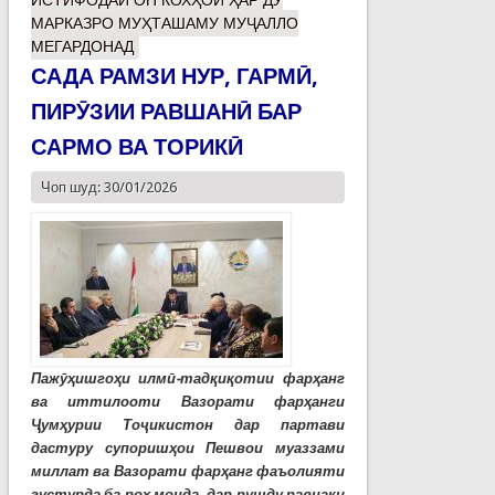
МАРКАЗРО МУҲТАШАМУ МУҶАЛЛО
МЕГАРДОНАД
САДА РАМЗИ НУР, ГАРМӢ,
ПИРӮЗИИ РАВШАНӢ БАР
САРМО ВА ТОРИКӢ
Чоп шуд: 30/01/2026
Пажӯҳишгоҳи илмӣ-тадқиқотии фарҳанг
ва иттилооти Вазорати фарҳанги
Ҷумҳурии Тоҷикистон дар партави
дастуру супоришҳои Пешвои муаззами
миллат ва Вазорати фарҳанг фаъолияти
густурда ба роҳ монда, дар рушду равнақи