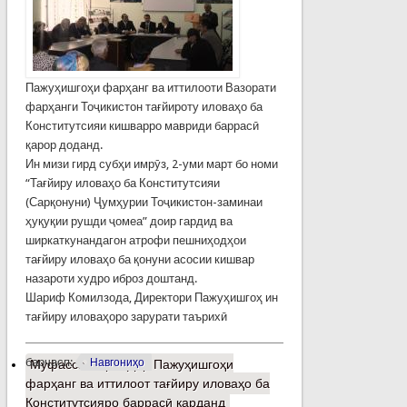
Пажуҳишгоҳи фарҳанг ва иттилооти Вазорати
фарҳанги Тоҷикистон тағйироту иловаҳо ба
Конститутсияи кишварро мавриди баррасӣ
қарор доданд.
Ин мизи гирд субҳи имрӯз, 2-уми март бо номи
“Тағйиру иловаҳо ба Конститутсияи
(Сарқонуни) Ҷумҳурии Тоҷикистон-заминаи
ҳуқуқии рушди ҷомеа” доир гардид ва
ширкаткунандагон атрофи пешниҳодҳои
тағйиру иловаҳо ба қонуни асосии кишвар
назароти худро иброз доштанд.
Шариф Комилзода, Директори Пажуҳишгоҳ ин
тағйиру иловаҳоро зарурати таърихӣ
барчасп:
Навгониҳо
Муфассалтар
о Дар Пажуҳишгоҳи
фарҳанг ва иттилоот тағйиру иловаҳо ба
Конститутсияро баррасӣ карданд