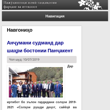
Навигация
Навгониҳо
Анҷумани судманд дар
шаҳри бостонии Панҷакент
Чоп шуд: 10/07/2019
Дар
иртибот бо эълон гардидани солҳои 2019-
2021 «Солҳои рушди деҳот, сайёҳӣ ва