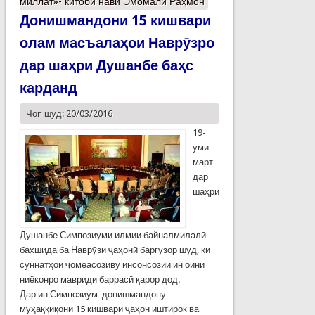
миллат»- китоби нави Эмомалӣ Раҳмон
Донишмандони 15 кишвари
олам масъалаҳои Наврӯзро
дар шаҳри Душанбе баҳс
карданд
Чоп шуд: 20/03/2016
19-
уми
март
дар
шаҳри
Душанбе Симпозиуми илмии байналмилалӣ
бахшида ба Наврӯзи ҷаҳонӣ баргузор шуд, ки
суннатҳои ҷомеасозиву инсонсозии ин оини
ниёконро мавриди баррасӣ қарор дод.
Дар ин Симпозиум донишмандону
муҳаққиқони 15 кишвари ҷаҳон иштирок ва