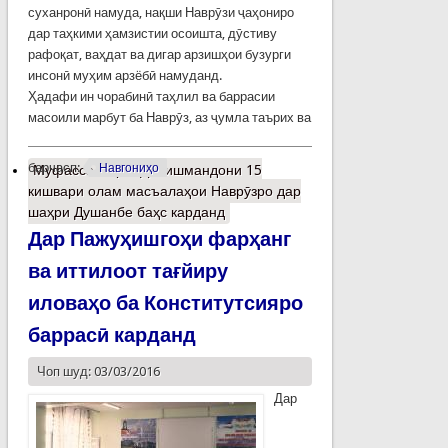
суханронӣ намуда, нақши Наврӯзи ҷаҳониро
дар таҳкими ҳамзистии осоишта, дӯстиву
рафоқат, ваҳдат ва дигар арзишҳои бузурги
инсонӣ муҳим арзёбӣ намуданд.
Ҳадафи ин чорабинӣ таҳлил ва баррасии
масоили марбут ба Наврӯз, аз ҷумла таърих ва
барчасп:
Навгониҳо
Муфассалтар
о Донишмандони 15
кишвари олам масъалаҳои Наврӯзро дар
шаҳри Душанбе баҳс карданд
Дар Пажуҳишгоҳи фарҳанг
ва иттилоот тағйиру
иловаҳо ба Конститутсияро
баррасӣ карданд
Чоп шуд: 03/03/2016
Дар