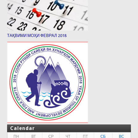
ТАҚВИМИ МОҲИ ФЕВРАЛ 2018
Calendar
ПН
ВТ
СР
ЧТ
ПТ
СБ
ВС