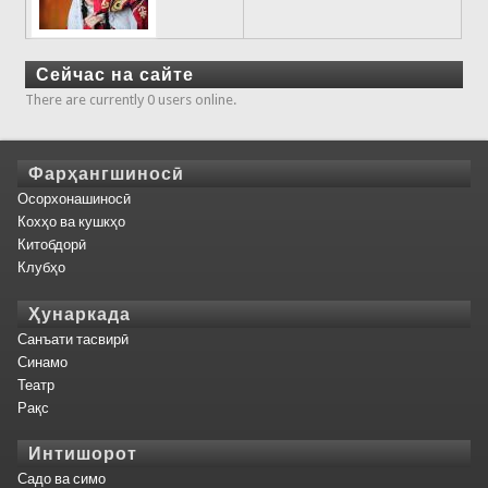
Сейчас на сайте
There are currently 0 users online.
Фарҳангшиносӣ
Осорхонашиносӣ
Кохҳо ва кушкҳо
Китобдорӣ
Клубҳо
Ҳунаркада
Санъати тасвирӣ
Синамо
Театр
Рақс
Интишорот
Садо ва симо