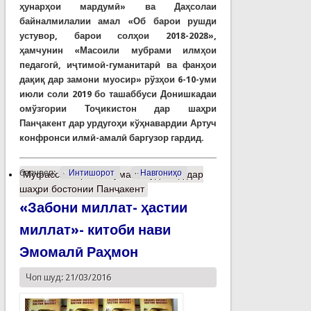
ҳунарҳои мардумӣ» ва Даҳсолаи
байналмилалии амал «Об барои рушди
устувор, барои солҳои 2018-2028»,
ҳамчунин «Масоили мубрами илмҳои
педагогӣ, иҷтимоӣ-гуманитарӣ ва фанҳои
дақиқ дар замони муосир» рўзҳои 6-10-уми
июли соли 2019 бо ташаббуси Донишкадаи
омўзгории Тоҷикистон дар шаҳри
Панҷакент дар
урдугоҳи
кўҳнавардии Артуч
конф
ронси
илмӣ-амалӣ баргузор гардид.
барчасп:
Интишорот
Навгониҳо
Муфассалтар
о Анҷумани судманд дар
шаҳри бостонии Панҷакент
«Забони миллат- ҳастии
миллат»- китоби нави
Эмомалӣ Раҳмон
Чоп шуд: 21/03/2016