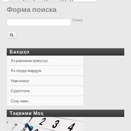
Форма поиска
Поиск
Бахшҳо
Аз равзанаи қомусҳо
Аз эҷоди мардум
Навгониҳо
Суратхона
Созу наво
Тақвими Моҳ