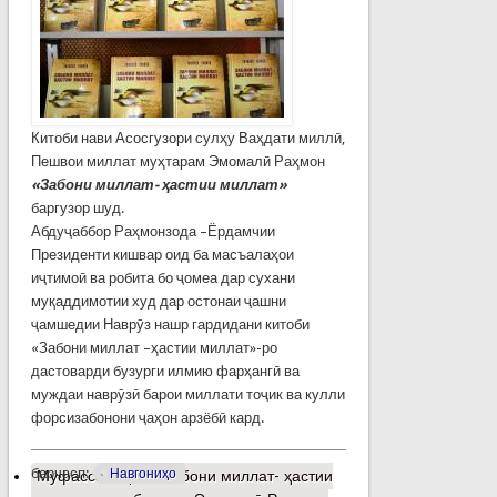
Китоби нави Асосгузори сулҳу Ваҳдати миллӣ,
Пешвои миллат муҳтарам Эмомалӣ Раҳмон
«Забони миллат- ҳастии миллат»
баргузор шуд.
Абдуҷаббор Раҳмонзода –Ёрдамчии
Президенти кишвар оид ба масъалаҳои
иҷтимоӣ ва робита бо ҷомеа дар сухани
муқаддимотии худ дар остонаи ҷашни
ҷамшедии Наврӯз нашр гардидани китоби
«Забони миллат –ҳастии миллат»-ро
дастоварди бузурги илмию фарҳангӣ ва
муждаи наврӯзӣ барои миллати тоҷик ва кулли
форсизабонони ҷаҳон арзёбӣ кард.
барчасп:
Навгониҳо
Муфассалтар
о «Забони миллат- ҳастии