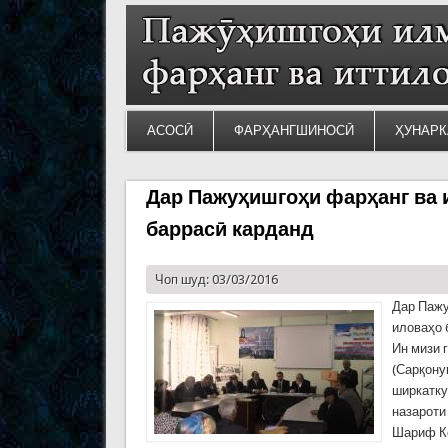
АСОСӢ
ФАРҲАНГШИНОСӢ
ҲУНАРК
Дар Пажуҳишгоҳи фарҳанг ва 
баррасӣ карданд
Чоп шуд: 03/03/2016
Дар Пажу
иловаҳо 
Ин мизи 
(Сарқону
ширкатку
назароти
Шариф Ко