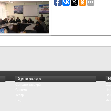
Ҳунаркада
И
Санъати тасвирӣ
Сад
Синамо
Чоп
Театр
На
Рақс
Инт