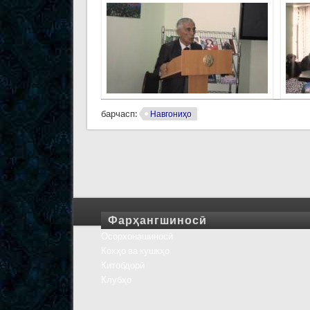
барчасп:
Навгониҳо
Фарҳангшиносӣ
Осорхонашиносӣ
Кохҳо ва кушкҳо
Китобдорӣ
Клубҳо