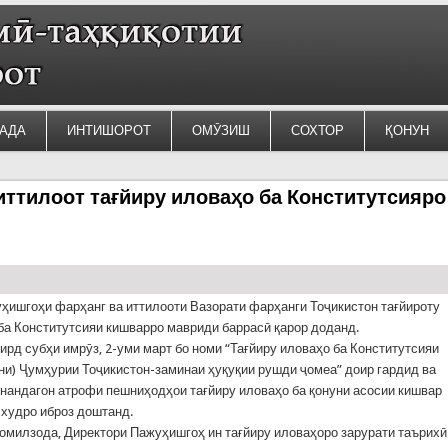
АДА
ИНТИШОРОТ
ОМӮЗИШ
СОХТОР
ҚОНУН
иттилоот тағйиру иловаҳо ба Конститутсияро
ҳишгоҳи фарҳанг ва иттилооти Вазорати фарҳанги Тоҷикистон тағйироту
ба Конститутсияи кишварро мавриди баррасӣ қарор доданд.
гирд субҳи имрӯз, 2-уми март бо номи “Тағйиру иловаҳо ба Конститутсияи
ни) Ҷумҳурии Тоҷикистон-заминаи ҳуқуқии рушди ҷомеа” доир гардид ва
нандагон атрофи пешниҳодҳои тағйиру иловаҳо ба қонуни асосии кишвар
 худро иброз доштанд.
милзода, Директори Пажуҳишгоҳ ин тағйиру иловаҳоро зарурати таърихӣ