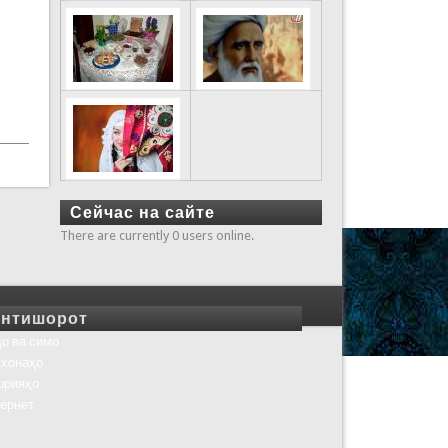
Сейчас на сайте
There are currently 0 users online.
нтишорот
о ва симо
хонаҳо
шрияҳо
ернет