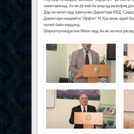
наметавонад. Аз ин рӯ вай ба мақсад мувофиқ дон
Дар ин мизи гирд ҳамчунин Директори КВД “Савдои
Директори нашриёти “Ирфон” Н. Ҳасанов, адиб 
ҷолиб баён карданд.
Ширкаткунандагони Мизи гирд ба ин натиҷа расид