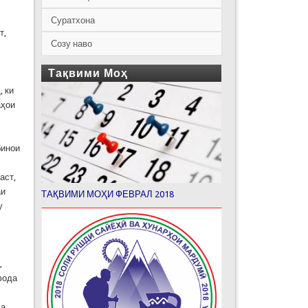
Суратхона
т,
Созу наво
Тақвими Моҳ
, ки
аҳои
бинои
аст,
аи
ТАҚВИМИ МОҲИ ФЕВРАЛ 2018
у
,
фода
да