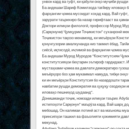
унвон кард ва гуфт, ки қабули онҳо муҷиби рушд
Ба андешаи Шариф Комилзода тағйиру иловаҳо ба 
фарҳангии ҷомеа мусоидат хоҳад кард. Вай гуфт, 
зарурати таърихиро ба назар гирифтааст ва ҳамаи
Доктори илмҳои филологӣ, профессор Мурод Муро
(Сарқонуни) Ҷумҳурии Тоҷикистон” суханронӣ мек
Тоҷикистон тақозо менамояд, ки меъёрҳои Консти
қонунгузории амалкунанда низ такмил ёбад. Тағ
сиёсӣ, иқтисодӣ, иҷтимоӣ ва фарҳангии ҷомеа му
Ба андешаи Мурод Муродов “Конститутсияи Ҷумҳу
конститутсияҳои беҳтарин эътироф гардидааст. И
мустаҳками ҷомеа ва давлати демократиро гузошт
меъёрҳоро боз ҳам мукаммал намуда, тибқи онҳо 
ки ин меъёрҳои Конститутсия бо назардошти тара
навбатии рушди демократия ва ҳуқуқу озодиҳои и
иловаҳо пешниҳод шудаанд”.
Донишманди тоҷик, номзади илмҳои таърих Абуб
истилоҳоти Сарқонун” маърӯза кард. Вай шарҳ д
мебошад. Он калимаи лотинӣ аст ва маънояш муай
принсипҳои ташкил ва фаъолияти ҳокимияти давл
мекунад.
Абубакр Зубайдов калимаи “сарқонун”-ро сохта н