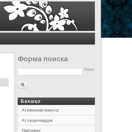
Форма поиска
Поиск
Бахшҳо
Аз равзанаи қомусҳо
Аз эҷоди мардум
Навгониҳо