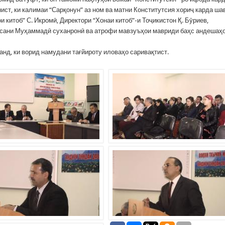
ист, ки калимаи “Сарқонун” аз ном ва матни Конститутсия хориҷ карда ша
 китоб” С. Икромӣ, Директори “Хонаи китоб”-и Тоҷикистон Қ. Бӯриев,
Ҳасани Муҳаммадӣ суханронӣ ва атрофи мавзуъҳои мавриди баҳс андешаҳ
анд, ки ворид намудани тағйироту иловаҳо саривақтист.