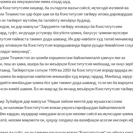
и ҷомеа ва некуаҳволии омма хоҳад шуд.
Конститутсияи кишвар, ба эътидоли вазъи сиёсӣ, иқтисодӣ иҷтимоӣ ва
ки Тоҷикистон ҳар боре ҳам ки ба Конститусия тағйиру илова даровардаас
 он тағйирот мутобиқ ба талаботу меъёрҳо буданд.
дов, ки дар мавзуъи “Зарурияти тағйиру иловаҳо ба Конститутсияи
ард, гуфт, ки рушди устувору босуботи ҷомеа, бахусус ҷомеаи муосири
тутсия пайваста такмил дода шаванд. Ин дар навбати худ талаб менамояд
йиру иловаҳои ба Конститутсия воридшаванда барои рушди бемайлони соҳ
соидат мекунанд”.
рии Тоҷикистон аз ҷониби коршиносони байналмилалӣ ҳамчун яке аз
н, пеш аз ҳама, ишора ба он меъёрҳои Конститутсия мебошад, ки онҳо зер
аанд. Тағйиротҳои солҳои 1999 ва 2003 ба Конститутсия воридгардида ин
ҷомеа ба марҳилаи навбатии инкишофи худ ворид гардид. Минбаъд зарур 
ққиёти минбаъдаи ҷомеа боз ҳам такмил дода шаванд, то ки мо ба марҳил
нсон комёб шавем. Бо ин мақсад ба якчанд меъёрҳои Конститутсия тағйир
акр Зубайдов дар мавзуъи “Нақши забони миллӣ дар мушаххассозии
од, ки калимаи Конститутсия вожаи умуиэътирофшудаи байналмилалӣ
ян кардан, муқаррар намудани асосҳои низоми сиёсӣ ва иқтисодии ҷомеа
атӣ, низоми мақомоти он, ҳуқуқу озодиҳо ва вазифаҳои асосии инсонро и
омид ва гуфт, ки он тамоми паҳлуҳои вожаи “Конститутсия”-ро ифода кар